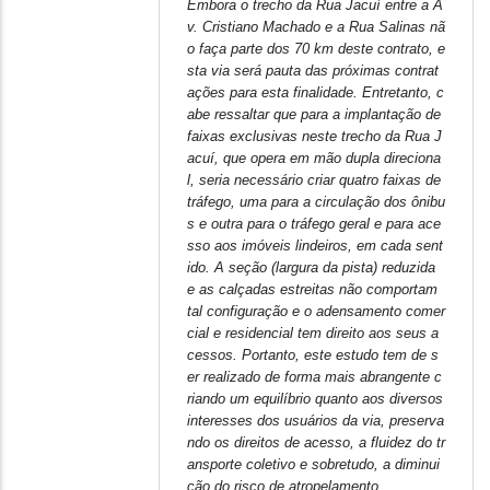
In
Embora o trecho d
a Rua Jacuí entre a A
v. Cristiano Machado e a Rua Salinas nã
reply
o faça parte dos 70 km deste contrato, e
to
sta via será pauta das próximas contrat
Contribuições
ações para esta finalidade. Entretanto, c
para
abe ressaltar que para a implantação de
o
faixas exclusivas neste trecho da Rua J
acuí, que opera em mão dupla direciona
transporte
l, seria necessário criar quatro faixas de
coletivo
tráfego, uma para a circulação dos ônibu
by
s e outra para o tráfego geral e para ace
sso aos imóveis lindeiros, em cada sent
ido. A seção (largura da pista) reduzida
e as calçadas estreitas não comportam
tal configuração e o adensamento comer
cial e residencial tem direito aos seus a
cessos. Portanto, este estudo tem de s
er realizado de forma mais abrangente c
riando um equilíbrio quanto aos diversos
interesses dos usuários da via, preserva
ndo os direitos de acesso, a fluidez do tr
ansporte coletivo e sobretudo, a diminui
ção do risco de atropelamento.