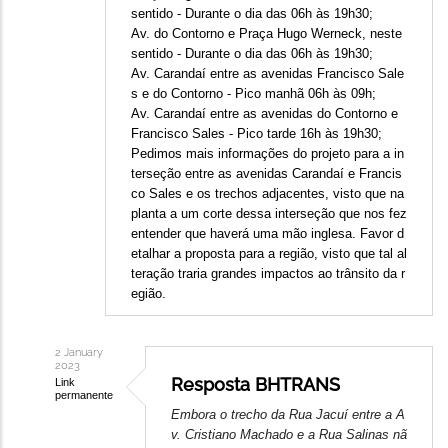
sentido - Durante o dia das 06h às 19h30;
Av. do Contorno e Praça Hugo Werneck, neste
sentido - Durante o dia das 06h às 19h30;
Av. Carandaí entre as avenidas Francisco Sale
s e do Contorno - Pico manhã 06h às 09h;
Av. Carandaí entre as avenidas do Contorno e
Francisco Sales - Pico tarde 16h às 19h30;
Pedimos mais informações do projeto para a in
terseção entre as avenidas Carandaí e Francis
co Sales e os trechos adjacentes, visto que na
planta a um corte dessa interseção que nos fez
entender que haverá uma mão inglesa. Favor d
etalhar a proposta para a região, visto que tal al
teração traria grandes impactos ao trânsito da r
egião.
2 January
2023
Resposta BHTRANS
Link
permanente
In
Embora o trecho d
a Rua Jacuí entre a A
v. Cristiano Machado e a Rua Salinas nã
reply