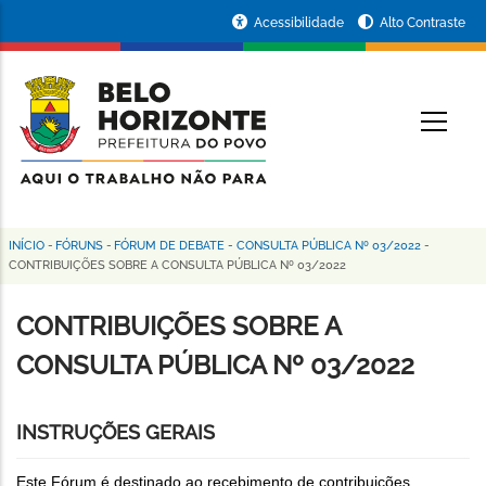
Pular
Portal
Acessibilidade
Alto Contraste
para
da
o
conteúdo
Prefeitura
O
principal
de
Belo
Horizonte
INÍCIO
-
FÓRUNS
-
FÓRUM DE DEBATE - CONSULTA PÚBLICA Nº 03/2022
-
Trilha
CONTRIBUIÇÕES SOBRE A CONSULTA PÚBLICA Nº 03/2022
de
CONTRIBUIÇÕES SOBRE A
navegação
CONSULTA PÚBLICA Nº 03/2022
INSTRUÇÕES GERAIS
Este Fórum é destinado ao recebimento de contribuições