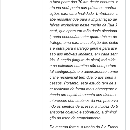
o faça parte dos 70 km deste contrato, e
to
sta via será pauta das próximas contrat
Contribuições
ações para esta finalidade. Entretanto, c
para
abe ressaltar que para a implantação de
o
faixas exclusivas neste trecho da Rua J
acuí, que opera em mão dupla direciona
transporte
l, seria necessário criar quatro faixas de
coletivo
tráfego, uma para a circulação dos ônibu
de
s e outra para o tráfego geral e para ace
Belo
sso aos imóveis lindeiros, em cada sent
Horizonte
ido. A seção (largura da pista) reduzida
e as calçadas estreitas não comportam
by
tal configuração e o adensamento comer
cial e residencial tem direito aos seus a
cessos. Portanto, este estudo tem de s
er realizado de forma mais abrangente c
riando um equilíbrio quanto aos diversos
interesses dos usuários da via, preserva
ndo os direitos de acesso, a fluidez do tr
ansporte coletivo e sobretudo, a diminui
ção do risco de atropelamento.
Da mesma forma, o trecho da Av. Franci