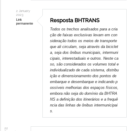
2 January
2023
Resposta BHTRANS
Link
permanente
In
Todos os trechos
analisados
para a cria
ção de faixas exclusivas levam em con
reply
sideração todos os meios de transporte
to
que ali circulam, seja através da biciclet
Prioridade
a, seja dos ônibus municipais, intermuni
do
cipais, interestaduais e outros. Neste ca
transporte
so, são considerados os volumes total e
individualizado de cada sistema, distribu
público
ição e dimensionamento dos pontos de
nas
embarque e desembarque e indicando p
vias
ossíveis melhorias dos espaços físicos,
de
embora não seja do domínio da BHTRA
BH
NS a definição dos itinerários e a frequê
ncia das linhas de ônibus intermunicipai
by
s.
22