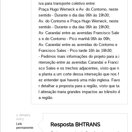
iva para transporte coletivo entre:
Praça Hugo Werneck e Av. do Contorno, neste
sentido - Durante o dia das 06h às 19h30;
Av. do Contorno e Praça Hugo Werneck, neste
sentido - Durante o dia das 06h às 19h30;
Av. Carandaí entre as avenidas Francisco Sale
s e do Contorno - Pico manhã 06h às 09h;
Av. Carandaí entre as avenidas do Contorno e
Francisco Sales - Pico tarde 16h às 19h30;
- Pedimos mais informações do projeto para a i
nterseção entre as avenidas Carandaí e Franci
sco Sales e os trechos adjacentes, visto que n
a planta a um corte dessa interseção que nos f
ez entender que haverá uma mão inglesa. Favo
r detalhar a proposta para a região, visto que ta
l alteração traria grandes impactos ao trânsito d
a região.
2 January
2023
Resposta BHTRANS
Link
permanente