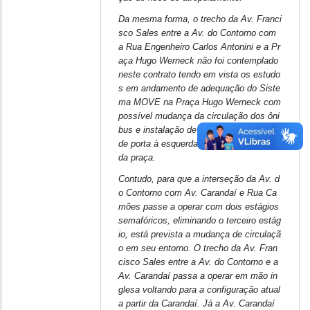
Da mesma forma, o trecho da Av. Franci
sco Sales entre a Av. do Contorno com
a Rua Engenheiro Carlos Antonini e a Pr
aça Hugo Werneck não foi contemplado
neste contrato tendo em vista os estudo
s em andamento de adequação do Siste
ma MOVE na Praça Hugo Werneck com
possível mudança da circulação dos ôni
bus e instalação de estações fechadas
de porta à esquerda no entorno da referi
da praça.
Contudo, para que a interseção da Av. d
o Contorno com Av. Carandaí e Rua Ca
mões passe a operar com dois estágios
semafóricos, eliminando o terceiro estág
io, está prevista a mudança de circulaçã
o em seu entorno. O trecho da Av. Fran
cisco Sales entre a Av. do Contorno e a
Av. Carandaí passa a operar em mão in
glesa voltando para a configuração atual
a partir da Carandaí. Já a Av. Carandaí