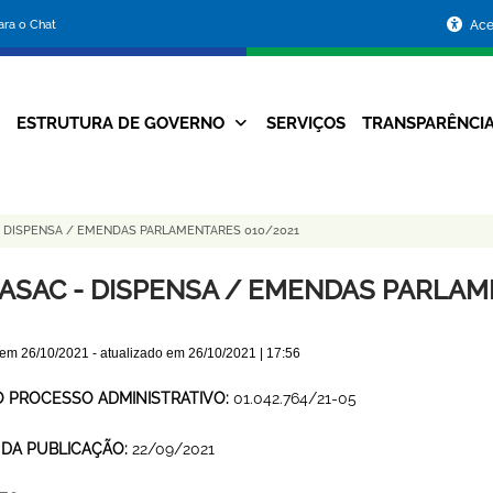
Portal
para o Chat
Ace
da
Prefeitura
ESTRUTURA DE GOVERNO
SERVIÇOS
TRANSPARÊNCI
Navegação
de
Principal
Belo
 DISPENSA / EMENDAS PARLAMENTARES 010/2021
Horizonte
ASAC - DISPENSA / EMENDAS PARLAM
 em
26/10/2021
- atualizado em
26/10/2021 | 17:56
O PROCESSO ADMINISTRATIVO:
01.042.764/21-05
 DA PUBLICAÇÃO:
22/09/2021