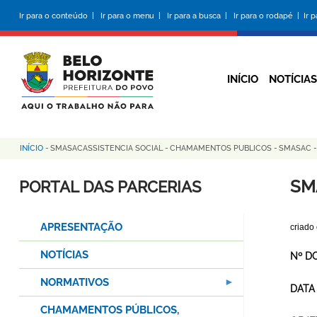
Pular
Ir para o conteúdo |
Ir para o menu |
Ir para a busca |
Ir para o rodapé |
Ir 
para
o
conteúdo
principal
INÍCIO
NOTÍCIAS
INÍCIO
-
SMASACASSISTENCIA SOCIAL
-
CHAMAMENTOS PUBLICOS
-
SMASAC -
Trilha
de
SM
PORTAL DAS PARCERIAS
navegação
APRESENTAÇÃO
criado
NOTÍCIAS
Nº D
NORMATIVOS
DATA
CHAMAMENTOS PÚBLICOS,