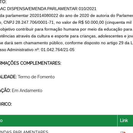
TO:
AC DISPENSA/EMENDA PARLAMENTAR 010/2021
da parlamentar
202014080022
do ano de 2020 de autoria do Parlame
o, CNPJ 28.247.706/0001-71, no valor de R$ 50.000,00 (cinquenta mil 
objetivo contribuir para formação humana por meio da educação para 
tências através da cultura e esporte para crianças, adolescentes e jo
e dará sem chamamento público, conforme disposto no artigo 29 da L
sso Administrativo nº: 01.042.764/21-05
RMAÇÕES COMPLEMENTARES:
LIDADE:
Termo de Fomento
AÇÃO:
Em Andamento
ÓRICO:
lo
Link
NDAS PARLAMENTARES