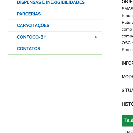
OBJE
DISPENSAS E INEXIGIBILIDADES
SMAS
PARCERIAS
Emen
Futur
CAPACITAÇÕES
como 
compe
CONFOCO-BH
OSC s
CONTATOS
Proce
INFO
MODA
SITU
HIST
Títu
EME