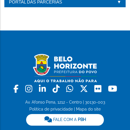
PORTAL DAS PARCERIAS
PÁGINA
Facebook
Instagram
Linkedin
Tiktok
Whatsapp
X
Flickr
Yo
Av. Afonso Pena, 1212 - Centro | 30130-003
Política de privacidade
|
Mapa do site
FALE COM A
PBH