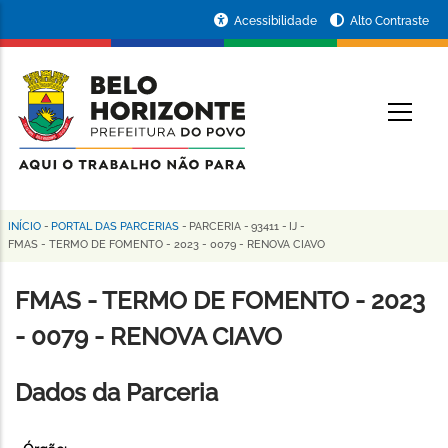
Pular
Portal
Acessibilidade
Alto Contraste
para
da
o
conteúdo
Prefeitura
O
principal
de
Belo
Horizonte
INÍCIO
-
PORTAL DAS PARCERIAS
-
PARCERIA
-
93411
-
IJ
-
Trilha
FMAS - TERMO DE FOMENTO - 2023 - 0079 - RENOVA CIAVO
de
FMAS - TERMO DE FOMENTO - 2023
navegação
- 0079 - RENOVA CIAVO
Dados da Parceria