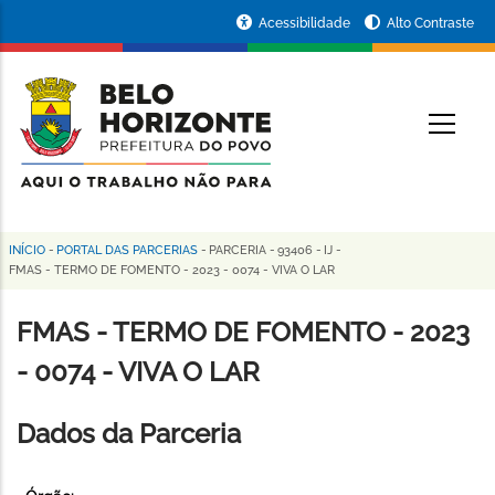
Pular
Portal
Acessibilidade
Alto Contraste
para
da
o
conteúdo
Prefeitura
O
principal
de
Belo
Horizonte
INÍCIO
-
PORTAL DAS PARCERIAS
-
PARCERIA
-
93406
-
IJ
-
Trilha
FMAS - TERMO DE FOMENTO - 2023 - 0074 - VIVA O LAR
de
FMAS - TERMO DE FOMENTO - 2023
navegação
- 0074 - VIVA O LAR
Dados da Parceria