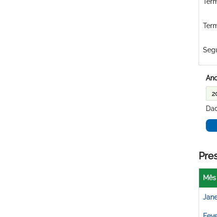
Term
Term
Seg
Ano
Dad
Pre
Mês
Jane
Feve