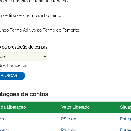
o de Fomento e Plano de Trabalho
o Aditivo Ao Termo de Fomento
undo Termo Aditivo ao Termo de Fomento
 da prestação de contas
os financeiros
stações de contas
 da Liberação
Valor Liberado
Situa
iro
R$ 0.00
Entre
reiro
R$ 0.00
Entre