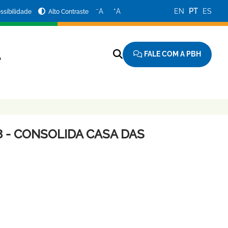
−
+
A
A
EN
PT
ES
ssibilidade
Alto Contraste
FALE COM A PBH
A
8 - CONSOLIDA CASA DAS