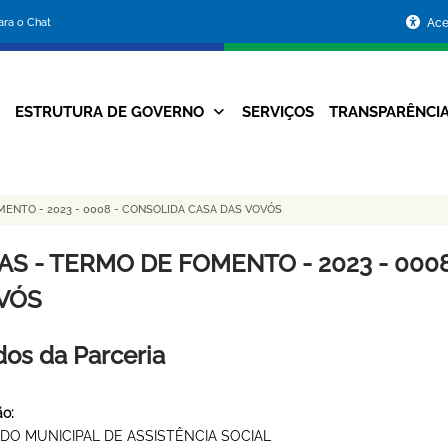
Portal
para o Chat
Ace
da
Prefeitura
ESTRUTURA DE GOVERNO
SERVIÇOS
TRANSPARÊNCI
Navegação
de
Principal
Belo
MENTO - 2023 - 0008 - CONSOLIDA CASA DAS VOVÓS
Horizonte
AS - TERMO DE FOMENTO - 2023 - 000
VÓS
os da Parceria
o:
DO MUNICIPAL DE ASSISTÊNCIA SOCIAL