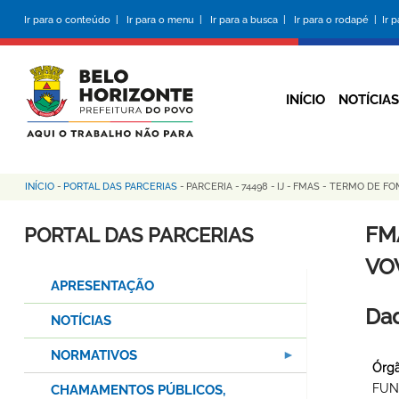
Pular
Ir para o conteúdo |
Ir para o menu |
Ir para a busca |
Ir para o rodapé |
Ir 
para
o
conteúdo
principal
INÍCIO
NOTÍCIAS
INÍCIO
-
PORTAL DAS PARCERIAS
-
PARCERIA
-
74498
-
IJ
-
FMAS - TERMO DE FO
Trilha
de
FM
PORTAL DAS PARCERIAS
navegação
VO
APRESENTAÇÃO
Dad
NOTÍCIAS
NORMATIVOS
Órgã
FUN
CHAMAMENTOS PÚBLICOS,