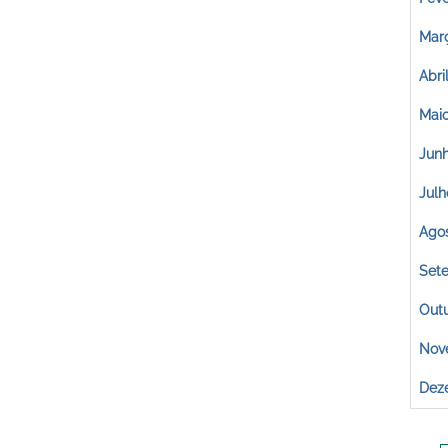
Mar
Abri
Mai
Jun
Julh
Ago
Set
Out
Nov
Dez