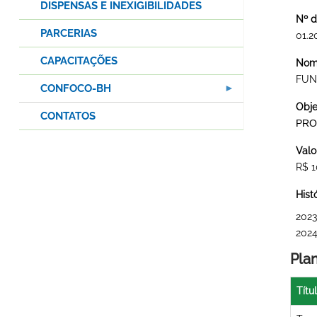
DISPENSAS E INEXIGIBILIDADES
Nº d
PARCERIAS
01.2
CAPACITAÇÕES
Nome
FUN
CONFOCO-BH
Obje
CONTATOS
PRO
Valo
R$ 1
Hist
2023
202
Pla
Títu