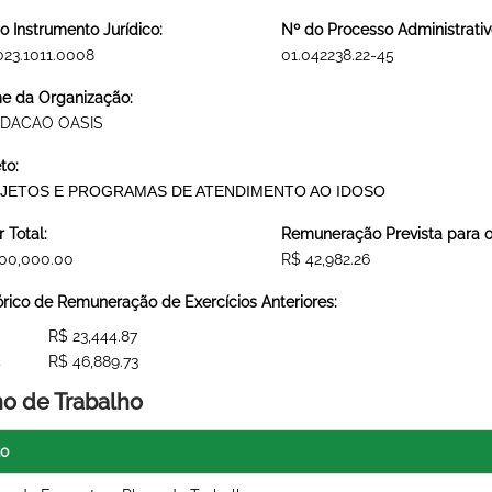
o Instrumento Jurídico:
Nº do Processo Administrativ
023.1011.0008
01.042238.22-45
 da Organização:
DACAO OASIS
to:
JETOS E PROGRAMAS DE ATENDIMENTO AO IDOSO
r Total:
Remuneração Prevista para o 
00,000.00
R$ 42,982.26
órico de Remuneração de Exercícios Anteriores:
R$ 23,444.87
4
R$ 46,889.73
no de Trabalho
lo