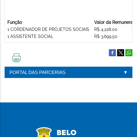
Função
Valor da Remuneraç
1 CORDENADOR DE PROJETOS SOCIAIS
R$ 4,228.00
1 ASSISTENTE SOCIAL
R$ 3,699.50
IMPRIMIR
ESTA
PORTAL DAS PARCERIAS
PÁGINA