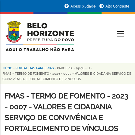
Pular
Portal
Acessibilidade
Alto Contraste
para
da
o
conteúdo
Prefeitura
O
principal
de
Belo
Horizonte
INÍCIO
-
PORTAL DAS PARCERIAS
-
PARCERIA
-
74196
-
IJ
-
Trilha
FMAS - TERMO DE FOMENTO - 2023 - 0007 - VALORES E CIDADANIA SERVIÇO DE
CONVIVÊNCIA E FORTALECIMENTO DE VÍNCULOS
de
navegação
FMAS - TERMO DE FOMENTO - 2023
- 0007 - VALORES E CIDADANIA
SERVIÇO DE CONVIVÊNCIA E
FORTALECIMENTO DE VÍNCULOS