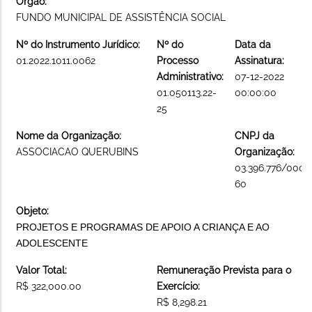
Órgão:
FUNDO MUNICIPAL DE ASSISTÊNCIA SOCIAL
Nº do Instrumento Jurídico:
Nº do
Data da
01.2022.1011.0062
Processo
Assinatura:
Administrativo:
07-12-2022
01.050113.22-
00:00:00
25
Nome da Organização:
CNPJ da
ASSOCIACAO QUERUBINS
Organização:
03.396.776/0001
60
Objeto:
PROJETOS E PROGRAMAS DE APOIO A CRIANÇA E AO
ADOLESCENTE
Valor Total:
Remuneração Prevista para o
R$ 322,000.00
Exercício:
R$ 8,298.21