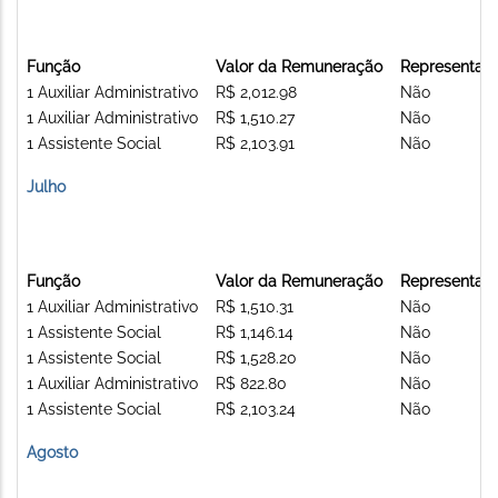
Função
Valor da Remuneração
Representa C
1 Auxiliar Administrativo
R$ 2,012.98
Não
1 Auxiliar Administrativo
R$ 1,510.27
Não
1 Assistente Social
R$ 2,103.91
Não
Julho
Função
Valor da Remuneração
Representa C
1 Auxiliar Administrativo
R$ 1,510.31
Não
1 Assistente Social
R$ 1,146.14
Não
1 Assistente Social
R$ 1,528.20
Não
1 Auxiliar Administrativo
R$ 822.80
Não
1 Assistente Social
R$ 2,103.24
Não
Agosto