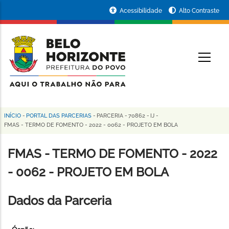
Pular
Portal
Acessibilidade
Alto Contraste
para
da
o
conteúdo
Prefeitura
O
principal
de
Belo
Horizonte
INÍCIO
-
PORTAL DAS PARCERIAS
-
PARCERIA
-
70862
-
IJ
-
Trilha
FMAS - TERMO DE FOMENTO - 2022 - 0062 - PROJETO EM BOLA
de
FMAS - TERMO DE FOMENTO - 2022
navegação
- 0062 - PROJETO EM BOLA
Dados da Parceria