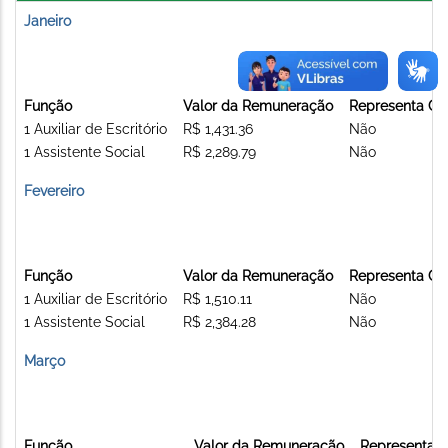
Janeiro
Função
Valor da Remuneração
Representa Co
1 Auxiliar de Escritório
R$ 1,431.36
Não
1 Assistente Social
R$ 2,289.79
Não
Fevereiro
Função
Valor da Remuneração
Representa Co
1 Auxiliar de Escritório
R$ 1,510.11
Não
1 Assistente Social
R$ 2,384.28
Não
Março
Função
Valor da Remuneração
Representa C