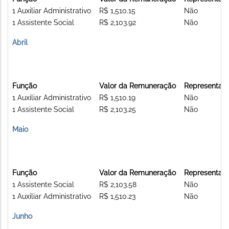
1 Auxiliar Administrativo
R$ 1,510.15
Não
1 Assistente Social
R$ 2,103.92
Não
Abril
Função
Valor da Remuneração
Representa C
1 Auxiliar Administrativo
R$ 1,510.19
Não
1 Assistente Social
R$ 2,103.25
Não
Maio
Função
Valor da Remuneração
Representa C
1 Assistente Social
R$ 2,103.58
Não
1 Auxiliar Administrativo
R$ 1,510.23
Não
Junho