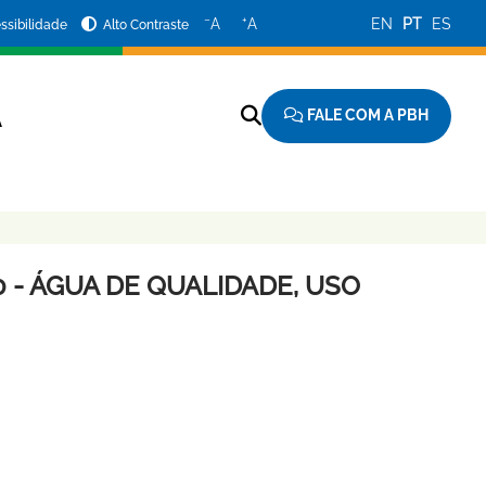
−
+
A
A
EN
PT
ES
ssibilidade
Alto Contraste
FALE COM A PBH
A
0 - ÁGUA DE QUALIDADE, USO