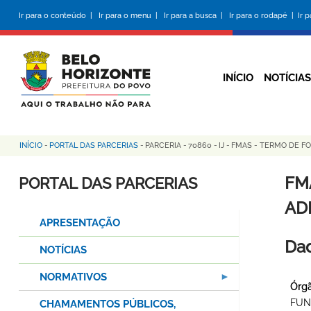
Pular
Ir para o conteúdo |
Ir para o menu |
Ir para a busca |
Ir para o rodapé |
Ir 
para
o
conteúdo
principal
INÍCIO
NOTÍCIAS
INÍCIO
-
PORTAL DAS PARCERIAS
-
PARCERIA
-
70860
-
IJ
-
FMAS - TERMO DE FO
Trilha
de
FM
PORTAL DAS PARCERIAS
navegação
AD
APRESENTAÇÃO
Dad
NOTÍCIAS
NORMATIVOS
Órgã
FUN
CHAMAMENTOS PÚBLICOS,