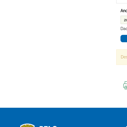
Ano
Dad
Des