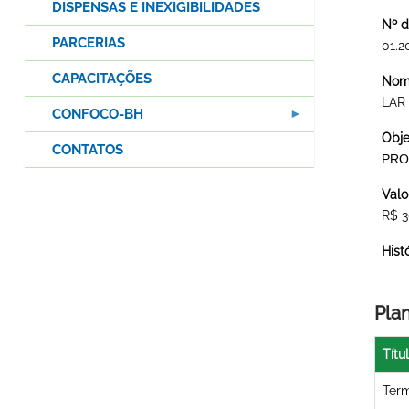
DISPENSAS E INEXIGIBILIDADES
Nº d
PARCERIAS
01.2
CAPACITAÇÕES
Nome
LAR
CONFOCO-BH
Obje
CONTATOS
PRO
Valo
R$ 3
Hist
Pla
Títu
Term