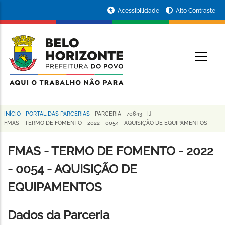
Pular
Portal
Acessibilidade
Alto Contraste
para
da
o
conteúdo
Prefeitura
O
principal
de
Belo
Horizonte
INÍCIO
-
PORTAL DAS PARCERIAS
-
PARCERIA
-
70643
-
IJ
-
Trilha
FMAS - TERMO DE FOMENTO - 2022 - 0054 - AQUISIÇÃO DE EQUIPAMENTOS
de
FMAS - TERMO DE FOMENTO - 2022
navegação
- 0054 - AQUISIÇÃO DE
EQUIPAMENTOS
Dados da Parceria