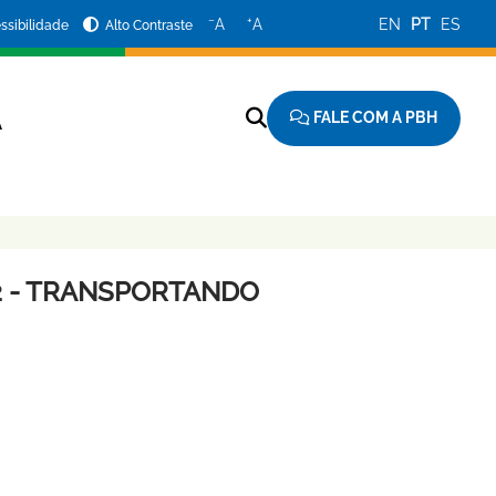
−
+
A
A
EN
PT
ES
ssibilidade
Alto Contraste
FALE COM A PBH
A
42 - TRANSPORTANDO