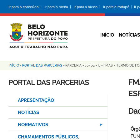
Pular
Ir para o conteúdo |
Ir para o menu |
Ir para a busca |
Ir para o rodapé |
Ir 
para
o
conteúdo
principal
INÍCIO
NOTÍCIAS
INÍCIO
-
PORTAL DAS PARCERIAS
-
PARCERIA
-
70402
-
IJ
-
FMAS - TERMO DE FO
Trilha
de
FM
PORTAL DAS PARCERIAS
navegação
ES
APRESENTAÇÃO
Dad
NOTÍCIAS
NORMATIVOS
Órgã
FUN
CHAMAMENTOS PÚBLICOS,