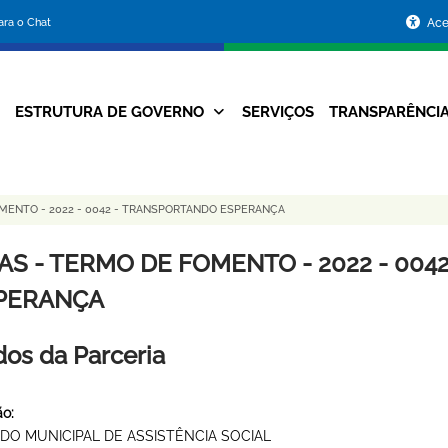
Portal
para o Chat
Ace
da
Prefeitura
ESTRUTURA DE GOVERNO
SERVIÇOS
TRANSPARÊNCI
Navegação
de
Principal
Belo
MENTO - 2022 - 0042 - TRANSPORTANDO ESPERANÇA
Horizonte
AS - TERMO DE FOMENTO - 2022 - 00
PERANÇA
os da Parceria
o:
DO MUNICIPAL DE ASSISTÊNCIA SOCIAL