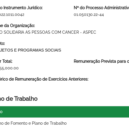
o Instrumento Jurídico:
Nº do Processo Administrativ
022.1011.0042
01.050130.22-44
 da Organização:
O SOLIDARIA AS PESSOAS COM CANCER - ASPEC
to:
JETOS E PROGRAMAS SOCIAIS
r Total:
Remuneração Prevista para o 
55,000.00
órico de Remuneração de Exercícios Anteriores:
no de Trabalho
lo
o de Fomento e Plano de Trabalho