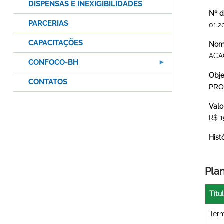
DISPENSAS E INEXIGIBILIDADES
Nº d
PARCERIAS
01.2
CAPACITAÇÕES
Nome
ACA
CONFOCO-BH
Obje
CONTATOS
PRO
Valo
R$ 1
Hist
Pla
Títu
Term