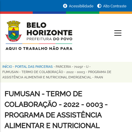
Pular
Portal
Acessibilidade
Alto Contraste
para
da
o
conteúdo
Prefeitura
O
principal
de
Belo
Horizonte
INÍCIO
-
PORTAL DAS PARCERIAS
-
PARCERIA
-
70297
-
IJ
-
Trilha
FUMUSAN - TERMO DE COLABORAÇÃO - 2022 - 0003 - PROGRAMA DE
ASSISTÊNCIA ALIMENTAR E NUTRICIONAL EMERGENCIAL - PAAN
de
navegação
FUMUSAN - TERMO DE
COLABORAÇÃO - 2022 - 0003 -
PROGRAMA DE ASSISTÊNCIA
ALIMENTAR E NUTRICIONAL