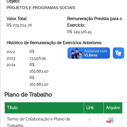
Objeto:
PROJETOS E PROGRAMAS SOCIAIS
Valor Total:
Remuneração Prevista para o
R$ 779,705.76
Exercício:
R$ 149,126.45
Histórico de Remuneração de Exercícios Anteriores:
2022
R$
2023
13,556.95
2024
R$
162,683.40
R$
162,683.40
Plano de Trabalho
Título
Link
Arquivo
Termo de Colaboração e Plano de
Trabalho