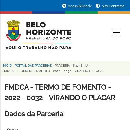
Pular
Portal
Acessibilidade
Alto Contraste
para
da
o
conteúdo
Prefeitura
O
principal
de
Belo
Horizonte
INÍCIO
-
PORTAL DAS PARCERIAS
-
PARCERIA
-
69098
-
IJ
-
Trilha
FMDCA - TERMO DE FOMENTO - 2022 - 0032 - VIRANDO O PLACAR
de
FMDCA - TERMO DE FOMENTO -
navegação
2022 - 0032 - VIRANDO O PLACAR
Dados da Parceria