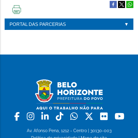
IMPRIMIR
ESTA
PORTAL DAS PARCERIAS
PÁGINA
Facebook
Instagram
Linkedin
Tiktok
Whatsapp
X
Flickr
Yo
Av. Afonso Pena, 1212 - Centro | 30130-003
Política de privacidade
|
Mapa do site