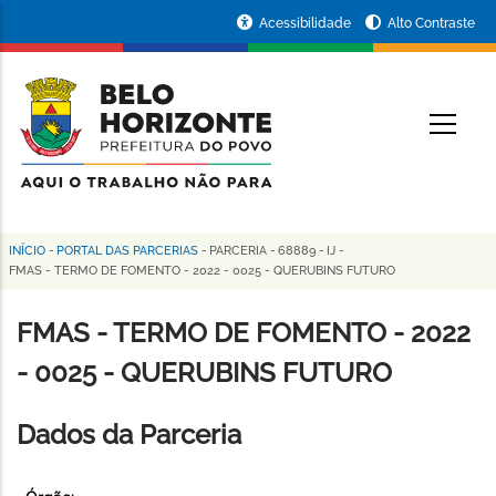
Pular
Portal
Acessibilidade
Alto Contraste
para
da
o
conteúdo
Prefeitura
O
principal
de
Belo
Horizonte
INÍCIO
-
PORTAL DAS PARCERIAS
-
PARCERIA
-
68889
-
IJ
-
Trilha
FMAS - TERMO DE FOMENTO - 2022 - 0025 - QUERUBINS FUTURO
de
FMAS - TERMO DE FOMENTO - 2022
navegação
- 0025 - QUERUBINS FUTURO
Dados da Parceria