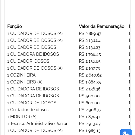
Função
Valor da Remuneração
Re
1 CUIDADOR DE IDOSOS (A)
R$ 2,889.47
Nã
1 CUIDADOR DE IDOSOS (A)
R$ 2,136.64
Nã
1 CUIDADOR DE IDOSOS
R$ 2,136.23
Nã
1 CUIDADORA DE IDOSOS
R$ 1,798.45
Nã
1 CUIDADOR IDOSOS
R$ 2,136.85
Nã
1 CUIDADOR DE IDOSOS (A)
R$ 2,197.73
Nã
1 COZINHEIRA
R$ 2,640.62
Nã
1 COZINHEIRO (A)
R$ 1,884.35
Nã
1 CUIDADORA DE IDOSOS
R$ 2,136.36
Nã
1 CUIDADORA DE IDOSOS
R$ 500.00
Nã
1 CUIDADOR DE IDOSOS
R$ 600.00
Nã
1 Cuidador de idosos
R$ 2,906.77
Nã
1 MONITOR (A)
R$ 1,874.41
Nã
1 Tecnico Administrativo Junior
R$ 2,913.07
Nã
1 CUIDADOR DE IDOSOS (A)
R$ 1,985.13
Nã