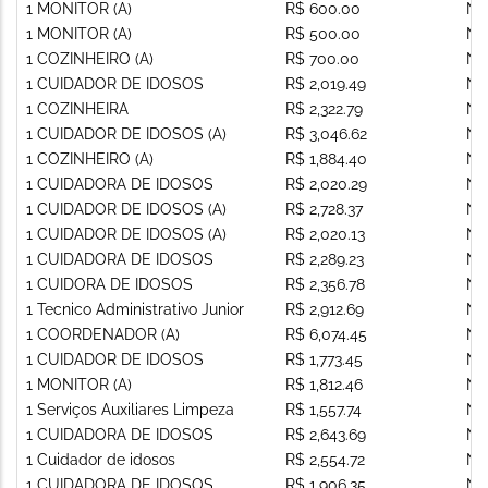
1 MONITOR (A)
R$ 600.00
Nã
1 MONITOR (A)
R$ 500.00
Nã
1 COZINHEIRO (A)
R$ 700.00
Nã
1 CUIDADOR DE IDOSOS
R$ 2,019.49
Nã
1 COZINHEIRA
R$ 2,322.79
Nã
1 CUIDADOR DE IDOSOS (A)
R$ 3,046.62
Nã
1 COZINHEIRO (A)
R$ 1,884.40
Nã
1 CUIDADORA DE IDOSOS
R$ 2,020.29
Nã
1 CUIDADOR DE IDOSOS (A)
R$ 2,728.37
Nã
1 CUIDADOR DE IDOSOS (A)
R$ 2,020.13
Nã
1 CUIDADORA DE IDOSOS
R$ 2,289.23
Nã
1 CUIDORA DE IDOSOS
R$ 2,356.78
Nã
1 Tecnico Administrativo Junior
R$ 2,912.69
Nã
1 COORDENADOR (A)
R$ 6,074.45
Nã
1 CUIDADOR DE IDOSOS
R$ 1,773.45
Nã
1 MONITOR (A)
R$ 1,812.46
Nã
1 Serviços Auxiliares Limpeza
R$ 1,557.74
Nã
1 CUIDADORA DE IDOSOS
R$ 2,643.69
Nã
1 Cuidador de idosos
R$ 2,554.72
Nã
1 CUIDADORA DE IDOSOS
R$ 1,906.35
Nã