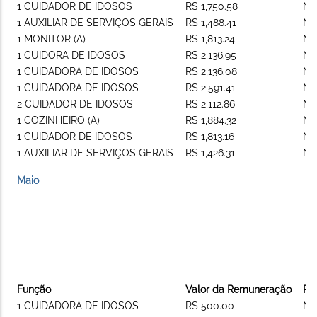
1 CUIDADOR DE IDOSOS
R$ 1,750.58
Nã
1 AUXILIAR DE SERVIÇOS GERAIS
R$ 1,488.41
Nã
1 MONITOR (A)
R$ 1,813.24
Nã
1 CUIDORA DE IDOSOS
R$ 2,136.95
Nã
1 CUIDADORA DE IDOSOS
R$ 2,136.08
Nã
1 CUIDADORA DE IDOSOS
R$ 2,591.41
Nã
2 CUIDADOR DE IDOSOS
R$ 2,112.86
Nã
1 COZINHEIRO (A)
R$ 1,884.32
Nã
1 CUIDADOR DE IDOSOS
R$ 1,813.16
Nã
1 AUXILIAR DE SERVIÇOS GERAIS
R$ 1,426.31
Nã
Maio
Função
Valor da Remuneração
Re
1 CUIDADORA DE IDOSOS
R$ 500.00
Nã