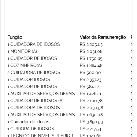
Função
Valor da Remuneração
Re
1 CUIDADORA DE IDOSOS
R$ 2,205.63
Nã
1 MONITOR (A)
R$ 2,031.08
Nã
1 CUIDADOR DE IDOSOS
R$ 1,750.65
Nã
1 COZINHEIRO(A)
R$ 1,884.48
Nã
2 CUIDADORA DE IDOSOS
R$ 500.00
Nã
1 CUIDADOR IDOSOS
R$ 2,357.23
Nã
1 CUIDADOR DE IDOSOS
R$ 584.12
Nã
1 AUXILIAR DE SERVIÇOS GERAIS
R$ 1,426.21
Nã
1 CUIDADOR DE IDOSOS (A)
R$ 2,100.78
Nã
1 CUIDADORA DE IDOSOS
R$ 2,030.58
Nã
1 AUXILIAR DE SERVIÇOS GERAIS
R$ 1,630.08
Nã
1 Cuidador de idosos
R$ 3,890.53
Nã
1 CUIDORA DE IDOSOS
R$ 2,217.54
Nã
1 TECNICO DE NIVEL SUPERIOR
R$ 1,141.60
Nã