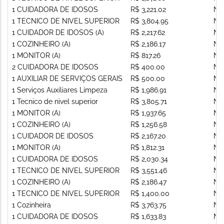
1 CUIDADORA DE IDOSOS
R$ 3,221.02
Nã
1 TECNICO DE NIVEL SUPERIOR
R$ 3,804.95
Nã
1 CUIDADOR DE IDOSOS (A)
R$ 2,217.62
Nã
1 COZINHEIRO (A)
R$ 2,186.17
Nã
1 MONITOR (A)
R$ 817.26
Nã
2 CUIDADORA DE IDOSOS
R$ 400.00
Nã
1 AUXILIAR DE SERVIÇOS GERAIS
R$ 500.00
Nã
1 Serviços Auxiliares Limpeza
R$ 1,986.91
Nã
1 Tecnico de nivel superior
R$ 3,805.71
Nã
1 MONITOR (A)
R$ 1,937.65
Nã
1 COZINHEIRO (A)
R$ 1,256.58
Nã
1 CUIDADOR DE IDOSOS
R$ 2,167.20
Nã
1 MONITOR (A)
R$ 1,812.31
Nã
1 CUIDADORA DE IDOSOS
R$ 2,030.34
Nã
1 TECNICO DE NIVEL SUPERIOR
R$ 3,551.46
Nã
1 COZINHEIRO (A)
R$ 2,186.47
Nã
1 TECNICO DE NIVEL SUPERIOR
R$ 1,400.00
Nã
1 Cozinheira
R$ 3,763.75
Nã
1 CUIDADORA DE IDOSOS
R$ 1,633.83
Nã