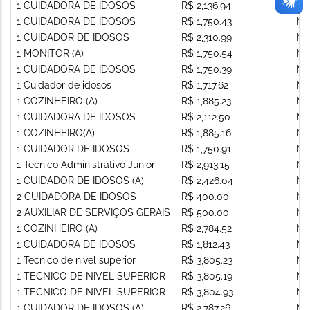
1 CUIDADORA DE IDOSOS
R$ 2,136.94
Nã
1 CUIDADORA DE IDOSOS
R$ 1,750.43
Nã
1 CUIDADOR DE IDOSOS
R$ 2,310.99
Nã
1 MONITOR (A)
R$ 1,750.54
Nã
1 CUIDADORA DE IDOSOS
R$ 1,750.39
Nã
1 Cuidador de idosos
R$ 1,717.62
Nã
1 COZINHEIRO (A)
R$ 1,885.23
Nã
1 CUIDADORA DE IDOSOS
R$ 2,112.50
Nã
1 COZINHEIRO(A)
R$ 1,885.16
Nã
1 CUIDADOR DE IDOSOS
R$ 1,750.91
Nã
1 Tecnico Administrativo Junior
R$ 2,913.15
Nã
1 CUIDADOR DE IDOSOS (A)
R$ 2,426.04
Nã
2 CUIDADORA DE IDOSOS
R$ 400.00
Nã
2 AUXILIAR DE SERVIÇOS GERAIS
R$ 500.00
Nã
1 COZINHEIRO (A)
R$ 2,784.52
Nã
1 CUIDADORA DE IDOSOS
R$ 1,812.43
Nã
1 Tecnico de nivel superior
R$ 3,805.23
Nã
1 TECNICO DE NIVEL SUPERIOR
R$ 3,805.19
Nã
1 TECNICO DE NIVEL SUPERIOR
R$ 3,804.93
Nã
1 CUIDADOR DE IDOSOS (A)
R$ 2,787.26
Nã