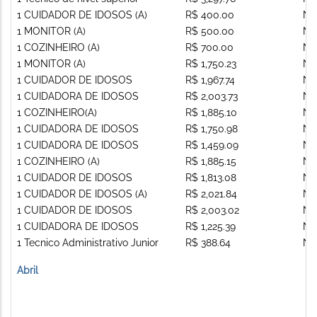
1 CUIDADOR DE IDOSOS (A)
R$ 400.00
Nã
1 MONITOR (A)
R$ 500.00
Nã
1 COZINHEIRO (A)
R$ 700.00
Nã
1 MONITOR (A)
R$ 1,750.23
Nã
1 CUIDADOR DE IDOSOS
R$ 1,967.74
Nã
1 CUIDADORA DE IDOSOS
R$ 2,003.73
Nã
1 COZINHEIRO(A)
R$ 1,885.10
Nã
1 CUIDADORA DE IDOSOS
R$ 1,750.98
Nã
1 CUIDADORA DE IDOSOS
R$ 1,459.09
Nã
1 COZINHEIRO (A)
R$ 1,885.15
Nã
1 CUIDADOR DE IDOSOS
R$ 1,813.08
Nã
1 CUIDADOR DE IDOSOS (A)
R$ 2,021.84
Nã
1 CUIDADOR DE IDOSOS
R$ 2,003.02
Nã
1 CUIDADORA DE IDOSOS
R$ 1,225.39
Nã
1 Tecnico Administrativo Junior
R$ 388.64
Nã
Abril