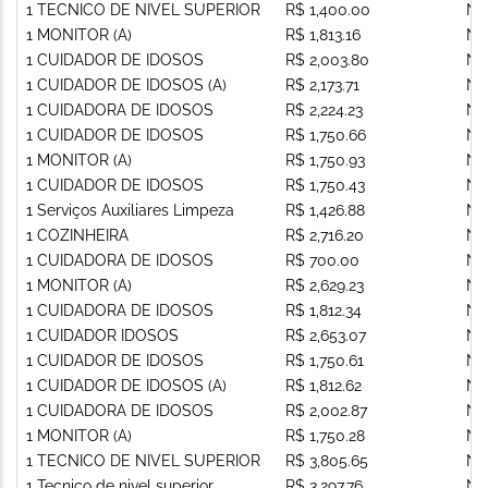
1 TECNICO DE NIVEL SUPERIOR
R$ 1,400.00
Nã
1 MONITOR (A)
R$ 1,813.16
Nã
1 CUIDADOR DE IDOSOS
R$ 2,003.80
Nã
1 CUIDADOR DE IDOSOS (A)
R$ 2,173.71
Nã
1 CUIDADORA DE IDOSOS
R$ 2,224.23
Nã
1 CUIDADOR DE IDOSOS
R$ 1,750.66
Nã
1 MONITOR (A)
R$ 1,750.93
Nã
1 CUIDADOR DE IDOSOS
R$ 1,750.43
Nã
1 Serviços Auxiliares Limpeza
R$ 1,426.88
Nã
1 COZINHEIRA
R$ 2,716.20
Nã
1 CUIDADORA DE IDOSOS
R$ 700.00
Nã
1 MONITOR (A)
R$ 2,629.23
Nã
1 CUIDADORA DE IDOSOS
R$ 1,812.34
Nã
1 CUIDADOR IDOSOS
R$ 2,653.07
Nã
1 CUIDADOR DE IDOSOS
R$ 1,750.61
Nã
1 CUIDADOR DE IDOSOS (A)
R$ 1,812.62
Nã
1 CUIDADORA DE IDOSOS
R$ 2,002.87
Nã
1 MONITOR (A)
R$ 1,750.28
Nã
1 TECNICO DE NIVEL SUPERIOR
R$ 3,805.65
Nã
1 Tecnico de nivel superior
R$ 3,297.76
Nã