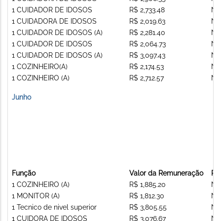
1 CUIDADOR DE IDOSOS
R$ 2,733.48
Nã
1 CUIDADORA DE IDOSOS
R$ 2,019.63
Nã
1 CUIDADOR DE IDOSOS (A)
R$ 2,281.40
Nã
1 CUIDADOR DE IDOSOS
R$ 2,064.73
Nã
1 CUIDADOR DE IDOSOS (A)
R$ 3,097.43
Nã
1 COZINHEIRO(A)
R$ 2,174.53
Nã
1 COZINHEIRO (A)
R$ 2,712.57
Nã
Junho
Função
Valor da Remuneração
Re
1 COZINHEIRO (A)
R$ 1,885.20
Nã
1 MONITOR (A)
R$ 1,812.30
Nã
1 Tecnico de nivel superior
R$ 3,805.55
Nã
1 CUIDORA DE IDOSOS
R$ 3,076.67
Nã