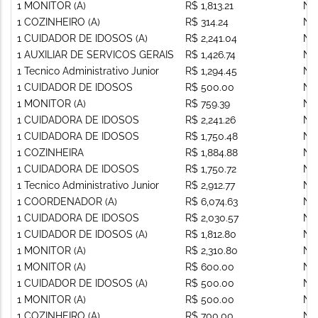
1 MONITOR (A)
R$ 1,813.21
Nã
1 COZINHEIRO (A)
R$ 314.24
Nã
1 CUIDADOR DE IDOSOS (A)
R$ 2,241.04
Nã
1 AUXILIAR DE SERVICOS GERAIS
R$ 1,426.74
Nã
1 Tecnico Administrativo Junior
R$ 1,294.45
Nã
1 CUIDADOR DE IDOSOS
R$ 500.00
Nã
1 MONITOR (A)
R$ 759.39
Nã
1 CUIDADORA DE IDOSOS
R$ 2,241.26
Nã
1 CUIDADORA DE IDOSOS
R$ 1,750.48
Nã
1 COZINHEIRA
R$ 1,884.88
Nã
1 CUIDADORA DE IDOSOS
R$ 1,750.72
Nã
1 Tecnico Administrativo Junior
R$ 2,912.77
Nã
1 COORDENADOR (A)
R$ 6,074.63
Nã
1 CUIDADORA DE IDOSOS
R$ 2,030.57
Nã
1 CUIDADOR DE IDOSOS (A)
R$ 1,812.80
Nã
1 MONITOR (A)
R$ 2,310.80
Nã
1 MONITOR (A)
R$ 600.00
Nã
1 CUIDADOR DE IDOSOS (A)
R$ 500.00
Nã
1 MONITOR (A)
R$ 500.00
Nã
1 COZINHEIRO (A)
R$ 700.00
Nã