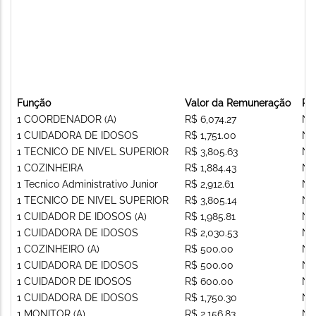
Função
Valor da Remuneração
Re
1 COORDENADOR (A)
R$ 6,074.27
Nã
1 CUIDADORA DE IDOSOS
R$ 1,751.00
Nã
1 TECNICO DE NIVEL SUPERIOR
R$ 3,805.63
Nã
1 COZINHEIRA
R$ 1,884.43
Nã
1 Tecnico Administrativo Junior
R$ 2,912.61
Nã
1 TECNICO DE NIVEL SUPERIOR
R$ 3,805.14
Nã
1 CUIDADOR DE IDOSOS (A)
R$ 1,985.81
Nã
1 CUIDADORA DE IDOSOS
R$ 2,030.53
Nã
1 COZINHEIRO (A)
R$ 500.00
Nã
1 CUIDADORA DE IDOSOS
R$ 500.00
Nã
1 CUIDADOR DE IDOSOS
R$ 600.00
Nã
1 CUIDADORA DE IDOSOS
R$ 1,750.30
Nã
1 MONITOR (A)
R$ 2,156.83
Nã