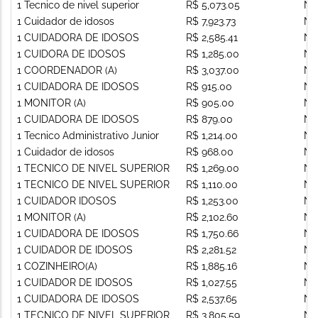
1 Tecnico de nivel superior
R$ 5,073.05
Nã
1 Cuidador de idosos
R$ 7,923.73
Nã
1 CUIDADORA DE IDOSOS
R$ 2,585.41
Nã
1 CUIDORA DE IDOSOS
R$ 1,285.00
Nã
1 COORDENADOR (A)
R$ 3,037.00
Nã
1 CUIDADORA DE IDOSOS
R$ 915.00
Nã
1 MONITOR (A)
R$ 905.00
Nã
1 CUIDADORA DE IDOSOS
R$ 879.00
Nã
1 Tecnico Administrativo Junior
R$ 1,214.00
Nã
1 Cuidador de idosos
R$ 968.00
Nã
1 TECNICO DE NIVEL SUPERIOR
R$ 1,269.00
Nã
1 TECNICO DE NIVEL SUPERIOR
R$ 1,110.00
Nã
1 CUIDADOR IDOSOS
R$ 1,253.00
Nã
1 MONITOR (A)
R$ 2,102.60
Nã
1 CUIDADORA DE IDOSOS
R$ 1,750.66
Nã
1 CUIDADOR DE IDOSOS
R$ 2,281.52
Nã
1 COZINHEIRO(A)
R$ 1,885.16
Nã
1 CUIDADOR DE IDOSOS
R$ 1,027.55
Nã
1 CUIDADORA DE IDOSOS
R$ 2,537.65
Nã
1 TECNICO DE NIVEL SUPERIOR
R$ 3,805.59
Nã