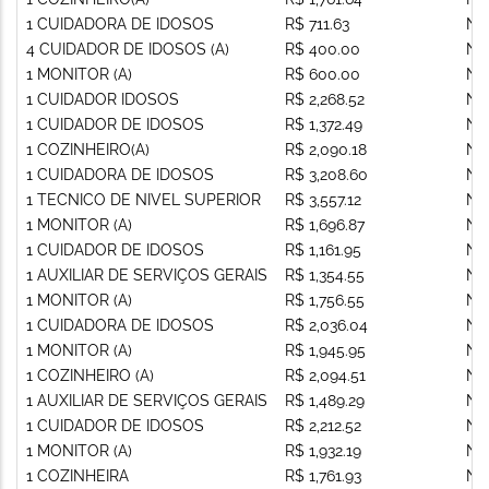
1 CUIDADORA DE IDOSOS
R$ 711.63
Nã
4 CUIDADOR DE IDOSOS (A)
R$ 400.00
Nã
1 MONITOR (A)
R$ 600.00
Nã
1 CUIDADOR IDOSOS
R$ 2,268.52
Nã
1 CUIDADOR DE IDOSOS
R$ 1,372.49
Nã
1 COZINHEIRO(A)
R$ 2,090.18
Nã
1 CUIDADORA DE IDOSOS
R$ 3,208.60
Nã
1 TECNICO DE NIVEL SUPERIOR
R$ 3,557.12
Nã
1 MONITOR (A)
R$ 1,696.87
Nã
1 CUIDADOR DE IDOSOS
R$ 1,161.95
Nã
1 AUXILIAR DE SERVIÇOS GERAIS
R$ 1,354.55
Nã
1 MONITOR (A)
R$ 1,756.55
Nã
1 CUIDADORA DE IDOSOS
R$ 2,036.04
Nã
1 MONITOR (A)
R$ 1,945.95
Nã
1 COZINHEIRO (A)
R$ 2,094.51
Nã
1 AUXILIAR DE SERVIÇOS GERAIS
R$ 1,489.29
Nã
1 CUIDADOR DE IDOSOS
R$ 2,212.52
Nã
1 MONITOR (A)
R$ 1,932.19
Nã
1 COZINHEIRA
R$ 1,761.93
Nã