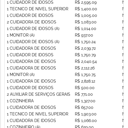
1 CUIDADOR DE IDOSOS
R$ 2,595.09
Nã
1 TECNICO DE NIVEL SUPERIOR
R$ 1,400.00
Nã
1 CUIDADOR DE IDOSOS
R$ 1,005.00
Nã
2 CUIDADORA DE IDOSOS
R$ 1,083.00
Nã
1 CUIDADOR DE IDOSOS (A)
R$ 1,014.00
Nã
1 MONITOR (A)
R$ 937.00
Nã
1 CUIDADOR DE IDOSOS (A)
R$ 1,750.24
Nã
1 CUIDADORA DE IDOSOS
R$ 2,039.72
Nã
1 CUIDADOR DE IDOSOS
R$ 1,750.79
Nã
1 CUIDADORA DE IDOSOS
R$ 2,040.54
Nã
1 CUIDADORA DE IDOSOS
R$ 2,112.26
Nã
1 MONITOR (A)
R$ 1,750.75
Nã
1 CUIDADORA DE IDOSOS
R$ 2,828.12
Nã
1 CUIDADOR DE IDOSOS
R$ 500.00
Nã
2 AUXILIAR DE SERVIÇOS GERAIS
R$ 771.00
Nã
1 COZINHEIRA
R$ 1,327.00
Nã
1 CUIDADORA DE IDOSOS
R$ 657.00
Nã
1 TECNICO DE NIVEL SUPERIOR
R$ 1,903.00
Nã
1 CUIDADORA DE IDOSOS
R$ 1,066.00
Nã
1 COZINHEIRO (A)
R$ 629.00
Nã