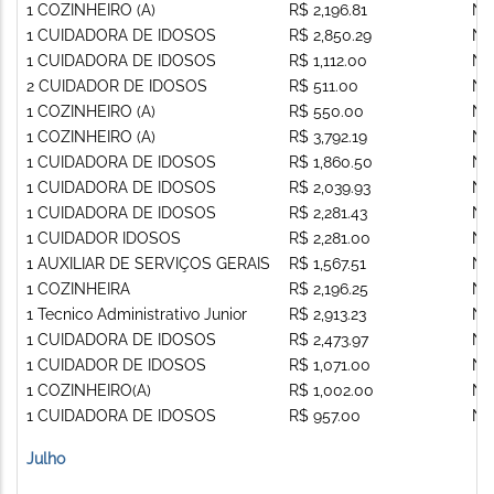
1 COZINHEIRO (A)
R$ 2,196.81
Nã
1 CUIDADORA DE IDOSOS
R$ 2,850.29
Nã
1 CUIDADORA DE IDOSOS
R$ 1,112.00
Nã
2 CUIDADOR DE IDOSOS
R$ 511.00
Nã
1 COZINHEIRO (A)
R$ 550.00
Nã
1 COZINHEIRO (A)
R$ 3,792.19
Nã
1 CUIDADORA DE IDOSOS
R$ 1,860.50
Nã
1 CUIDADORA DE IDOSOS
R$ 2,039.93
Nã
1 CUIDADORA DE IDOSOS
R$ 2,281.43
Nã
1 CUIDADOR IDOSOS
R$ 2,281.00
Nã
1 AUXILIAR DE SERVIÇOS GERAIS
R$ 1,567.51
Nã
1 COZINHEIRA
R$ 2,196.25
Nã
1 Tecnico Administrativo Junior
R$ 2,913.23
Nã
1 CUIDADORA DE IDOSOS
R$ 2,473.97
Nã
1 CUIDADOR DE IDOSOS
R$ 1,071.00
Nã
1 COZINHEIRO(A)
R$ 1,002.00
Nã
1 CUIDADORA DE IDOSOS
R$ 957.00
Nã
Julho