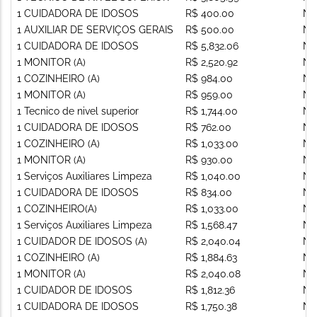
1 CUIDADORA DE IDOSOS
R$ 400.00
Nã
1 AUXILIAR DE SERVIÇOS GERAIS
R$ 500.00
Nã
1 CUIDADORA DE IDOSOS
R$ 5,832.06
Nã
1 MONITOR (A)
R$ 2,520.92
Nã
1 COZINHEIRO (A)
R$ 984.00
Nã
1 MONITOR (A)
R$ 959.00
Nã
1 Tecnico de nivel superior
R$ 1,744.00
Nã
1 CUIDADORA DE IDOSOS
R$ 762.00
Nã
1 COZINHEIRO (A)
R$ 1,033.00
Nã
1 MONITOR (A)
R$ 930.00
Nã
1 Serviços Auxiliares Limpeza
R$ 1,040.00
Nã
1 CUIDADORA DE IDOSOS
R$ 834.00
Nã
1 COZINHEIRO(A)
R$ 1,033.00
Nã
1 Serviços Auxiliares Limpeza
R$ 1,568.47
Nã
1 CUIDADOR DE IDOSOS (A)
R$ 2,040.04
Nã
1 COZINHEIRO (A)
R$ 1,884.63
Nã
1 MONITOR (A)
R$ 2,040.08
Nã
1 CUIDADOR DE IDOSOS
R$ 1,812.36
Nã
1 CUIDADORA DE IDOSOS
R$ 1,750.38
Nã