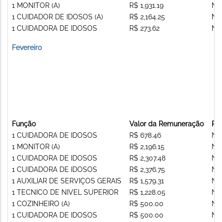
1 MONITOR (A)
R$ 1,931.19
Nã
1 CUIDADOR DE IDOSOS (A)
R$ 2,164.25
Nã
1 CUIDADORA DE IDOSOS
R$ 273.62
Nã
Fevereiro
Função
Valor da Remuneração
Re
1 CUIDADORA DE IDOSOS
R$ 678.46
Nã
1 MONITOR (A)
R$ 2,196.15
Nã
1 CUIDADORA DE IDOSOS
R$ 2,307.48
Nã
1 CUIDADORA DE IDOSOS
R$ 2,376.75
Nã
1 AUXILIAR DE SERVIÇOS GERAIS
R$ 1,579.31
Nã
1 TECNICO DE NIVEL SUPERIOR
R$ 1,228.05
Nã
1 COZINHEIRO (A)
R$ 500.00
Nã
1 CUIDADORA DE IDOSOS
R$ 500.00
Nã