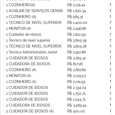
1 COZINHEIRO(A)
R$ 2,174.42
Nã
1 AUXILIAR DE SERVIÇOS GERAIS
R$ 1,620.34
Nã
1 COZINHEIRO (A)
R$ 565.31
Nã
1 TECNICO DE NIVEL SUPERIOR
R$ 1,400.00
Nã
1 MONITOR (A)
R$ 2,296.86
Nã
1 Cuidador de idosos
R$ 1,812.59
Nã
1 Tecnico de nivel superior
R$ 3,805.39
Nã
1 TECNICO DE NIVEL SUPERIOR
R$ 3,805.28
Nã
1 Tecnico Administrativo Junior
R$ 2,912.86
Nã
1 CUIDADOR DE IDOSOS
R$ 2,284.32
Nã
1 CUIDADORA DE IDOSOS
R$ 817.26
Nã
1 COZINHEIRO (A)
R$ 2,867.80
Nã
1 MONITOR (A)
R$ 2,019.57
Nã
1 COZINHEIRO (A)
R$ 2,174.55
Nã
1 CUIDADOR DE IDOSOS
R$ 2,334.04
Nã
1 CUIDADOR DE IDOSOS
R$ 1,750.71
Nã
1 CUIDADOR DE IDOSOS
R$ 2,244.71
Nã
1 CUIDADORA DE IDOSOS
R$ 3,469.44
Nã
2 CUIDADOR DE IDOSOS (A)
R$ 400.00
Nã