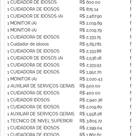
1 CUIDADOR DE IDOSOS
R$ 600.00
Nã
1 CUIDADORA DE IDOSOS
R$ 875.14
Nã
1 CUIDADOR DE IDOSOS (A)
R$ 2,467.90
Nã
1 MONITOR (A)
R$ 2,019.89
Nã
1 MONITOR (A)
R$ 2,019.79
Nã
1 CUIDADORA DE IDOSOS
R$ 2,333.75
Nã
1 Cuidador de idosos
R$ 5,657.81
Nã
1 CUIDADORA DE IDOSOS
R$ 2,333.88
Nã
1 CUIDADOR DE IDOSOS (A)
R$ 2,536.18
Nã
1 CUIDADORA DE IDOSOS
R$ 2,333.93
Nã
1 CUIDADORA DE IDOSOS
R$ 1,952.70
Nã
1 MONITOR (A)
R$ 2,020.43
Nã
2 AUXILIAR DE SERVIÇOS GERAIS
R$ 500.00
Nã
1 CUIDADORA DE IDOSOS
R$ 400.00
Nã
1 CUIDADOR IDOSOS
R$ 2,940.36
Nã
1 CUIDADORA DE IDOSOS
R$ 2,019.80
Nã
1 AUXILIAR DE SERVIÇOS GERAIS
R$ 1,558.28
Nã
1 TECNICO DE NIVEL SUPERIOR
R$ 3,805.72
Nã
1 CUIDADORA DE IDOSOS
R$ 2,199.04
Nã
1 CUIDADORA DE IDOSOS
R$ 1,862.62
Nã