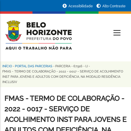
Pular
Portal
Acessibilidade
Alto Contraste
para
da
o
conteúdo
Prefeitura
O
principal
de
Belo
Horizonte
INÍCIO
-
PORTAL DAS PARCERIAS
-
PARCERIA
-
67916
-
IJ
-
Trilha
FMAS - TERMO DE COLABORAÇÃO - 2022 - 0017 - SERVIÇO DE ACOLHIMENTO
INST PARA JOVENS E ADULTOS COM DEFICIÊNCIA, NA MODALID RESIDÊNCIA
de
INCLUSIV
navegação
FMAS - TERMO DE COLABORAÇÃO -
2022 - 0017 - SERVIÇO DE
ACOLHIMENTO INST PARA JOVENS E
ADULTOS COM DEFICIÊNCIA, NA