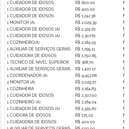
1 CUIDADOR DE IDOSOS
R$ 600.00
Nã
1 CUIDADOR DE IDOSOS
R$ 400.00
Nã
1 CUIDADOR DE IDOSOS
R$ 1,242.36
Nã
1 MONITOR (A)
R$ 2,029.39
Nã
1 CUIDADOR DE IDOSOS (A)
R$ 2,325.61
Nã
1 CUIDADOR DE IDOSOS (A)
R$ 2,307.61
Nã
1 COZINHEIRO(A)
R$ 2,184.55
Nã
1 AUXILIAR DE SERVIÇOS GERAIS
R$ 1,795.11
Nã
1 CUIDADORA DE IDOSOS
R$ 1,750.85
Nã
1 TECNICO DE NIVEL SUPERIOR
R$ 368.70
Nã
1 AUXILIAR DE SERVIÇOS GERAIS
R$ 1,420.17
Nã
1 COORDENADOR (A)
R$ 9,453.66
Nã
2 MONITOR (A)
R$ 2,029.27
Nã
1 COZINHEIRA
R$ 2,184.83
Nã
1 CUIDADOR DE IDOSOS
R$ 2,307.00
Nã
1 COZINHEIRO (A)
R$ 2,184.04
Nã
1 CUIDADOR DE IDOSOS (A)
R$ 2,325.60
Nã
1 CUIDORA DE IDOSOS
R$ 175.02
Nã
1 CUIDADORA DE IDOSOS
R$ 400.00
Nã
1 AUXILIAR DE SERVIÇOS GERAIS
R$ 500.00
Nã