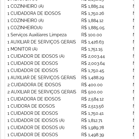
1 COZINHEIRO (A)
R$ 1,885.24
Nã
1 CUIDADORA DE IDOSOS
R$ 1,750.26
Nã
1 COZINHEIRO (A)
R$ 1,884.12
Nã
1 COZINHEIRO(A)
R$ 1,885.05
Nã
1 Serviços Auxiliares Limpeza
R$ 100.00
Nã
1 AUXILIAR DE SERVIÇOS GERAIS
R$ 1,426.63
Nã
1 MONITOR (A)
R$ 1,751.15
Nã
1 CUIDADOR DE IDOSOS (A)
R$ 2,003.44
Nã
1 CUIDADOR DE IDOSOS
R$ 2,003.64
Nã
1 CUIDADOR DE IDOSOS
R$ 1,750.45
Nã
1 AUXILIAR DE SERVIÇOS GERAIS
R$ 1,488.29
Nã
2 CUIDADORA DE IDOSOS
R$ 400.00
Nã
2 AUXILIAR DE SERVIÇOS GERAIS
R$ 500.00
Nã
1 CUIDADORA DE IDOSOS
R$ 2,584.12
Nã
1 CUIDORA DE IDOSOS
R$ 2,513.56
Nã
1 CUIDADOR DE IDOSOS
R$ 1,750.41
Nã
1 CUIDADOR DE IDOSOS (A)
R$ 1,812.71
Nã
1 CUIDADOR DE IDOSOS (A)
R$ 1,989.78
Nã
1 CUIDADOR DE IDOSOS
R$ 1,498.39
Nã