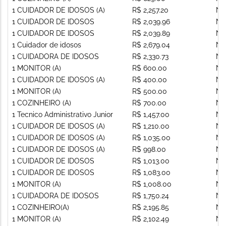
1 CUIDADOR DE IDOSOS (A)
R$ 2,257.20
Nã
1 CUIDADOR DE IDOSOS
R$ 2,039.96
Nã
1 CUIDADOR DE IDOSOS
R$ 2,039.89
Nã
1 Cuidador de idosos
R$ 2,679.04
Nã
1 CUIDADORA DE IDOSOS
R$ 2,330.73
Nã
1 MONITOR (A)
R$ 600.00
Nã
1 CUIDADOR DE IDOSOS (A)
R$ 400.00
Nã
1 MONITOR (A)
R$ 500.00
Nã
1 COZINHEIRO (A)
R$ 700.00
Nã
1 Tecnico Administrativo Junior
R$ 1,457.00
Nã
1 CUIDADOR DE IDOSOS (A)
R$ 1,210.00
Nã
1 CUIDADOR DE IDOSOS (A)
R$ 1,035.00
Nã
1 CUIDADOR DE IDOSOS (A)
R$ 998.00
Nã
1 CUIDADOR DE IDOSOS
R$ 1,013.00
Nã
1 CUIDADOR DE IDOSOS
R$ 1,083.00
Nã
1 MONITOR (A)
R$ 1,008.00
Nã
1 CUIDADORA DE IDOSOS
R$ 1,750.24
Nã
1 COZINHEIRO(A)
R$ 2,195.85
Nã
1 MONITOR (A)
R$ 2,102.49
Nã