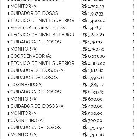
1 MONITOR (A)
R$ 1,750.53
Nã
1 CUIDADOR DE IDOSOS
R$ 1,967.33
Nã
1 TECNICO DE NIVEL SUPERIOR
R$ 1,400.00
Nã
1 Serviços Auxiliares Limpeza
R$ 1,426.71
Nã
1 TECNICO DE NIVEL SUPERIOR
R$ 3,804.81
Nã
1 CUIDADORA DE IDOSOS
R$ 1,751.13
Nã
1 MONITOR (A)
R$ 1,750.90
Nã
1 COORDENADOR (A)
R$ 6,073.86
Nã
1 TECNICO DE NIVEL SUPERIOR
R$ 4,886.00
Nã
1 CUIDADOR DE IDOSOS (A)
R$ 1,812.80
Nã
1 CUIDADOR DE IDOSOS
R$ 1,992.26
Nã
1 COZINHEIRO(A)
R$ 1,885.27
Nã
1 CUIDADORA DE IDOSOS
R$ 2,039.63
Nã
1 MONITOR (A)
R$ 600.00
Nã
1 CUIDADOR DE IDOSOS (A)
R$ 400.00
Nã
1 MONITOR (A)
R$ 500.00
Nã
1 COZINHEIRO (A)
R$ 700.00
Nã
1 CUIDADORA DE IDOSOS
R$ 1,750.92
Nã
1 MONITOR (A)
R$ 1,751.06
Nã