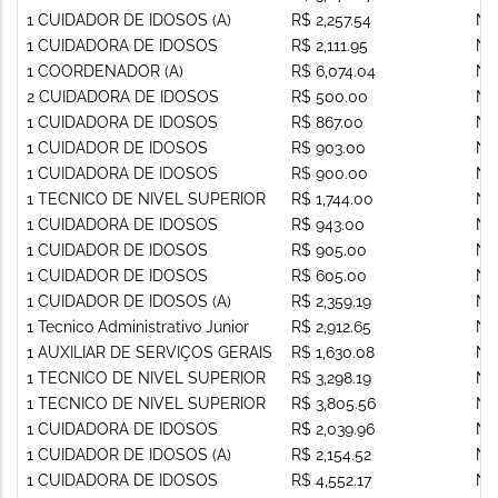
1 CUIDADOR DE IDOSOS (A)
R$ 2,257.54
Nã
1 CUIDADORA DE IDOSOS
R$ 2,111.95
Nã
1 COORDENADOR (A)
R$ 6,074.04
Nã
2 CUIDADORA DE IDOSOS
R$ 500.00
Nã
1 CUIDADORA DE IDOSOS
R$ 867.00
Nã
1 CUIDADOR DE IDOSOS
R$ 903.00
Nã
1 CUIDADORA DE IDOSOS
R$ 900.00
Nã
1 TECNICO DE NIVEL SUPERIOR
R$ 1,744.00
Nã
1 CUIDADORA DE IDOSOS
R$ 943.00
Nã
1 CUIDADOR DE IDOSOS
R$ 905.00
Nã
1 CUIDADOR DE IDOSOS
R$ 605.00
Nã
1 CUIDADOR DE IDOSOS (A)
R$ 2,359.19
Nã
1 Tecnico Administrativo Junior
R$ 2,912.65
Nã
1 AUXILIAR DE SERVIÇOS GERAIS
R$ 1,630.08
Nã
1 TECNICO DE NIVEL SUPERIOR
R$ 3,298.19
Nã
1 TECNICO DE NIVEL SUPERIOR
R$ 3,805.56
Nã
1 CUIDADORA DE IDOSOS
R$ 2,039.96
Nã
1 CUIDADOR DE IDOSOS (A)
R$ 2,154.52
Nã
1 CUIDADORA DE IDOSOS
R$ 4,552.17
Nã