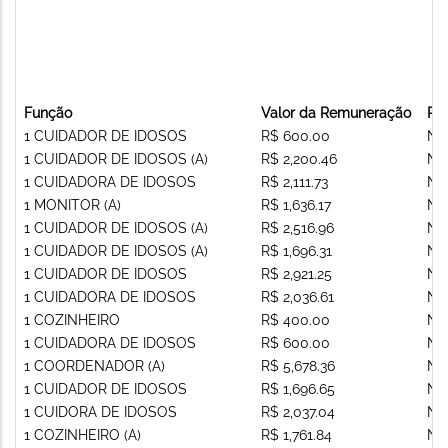
Função
Valor da Remuneração
Re
1 CUIDADOR DE IDOSOS
R$ 600.00
Nã
1 CUIDADOR DE IDOSOS (A)
R$ 2,200.46
Nã
1 CUIDADORA DE IDOSOS
R$ 2,111.73
Nã
1 MONITOR (A)
R$ 1,636.17
Nã
1 CUIDADOR DE IDOSOS (A)
R$ 2,516.96
Nã
1 CUIDADOR DE IDOSOS (A)
R$ 1,696.31
Nã
1 CUIDADOR DE IDOSOS
R$ 2,921.25
Nã
1 CUIDADORA DE IDOSOS
R$ 2,036.61
Nã
1 COZINHEIRO
R$ 400.00
Nã
1 CUIDADORA DE IDOSOS
R$ 600.00
Nã
1 COORDENADOR (A)
R$ 5,678.36
Nã
1 CUIDADOR DE IDOSOS
R$ 1,696.65
Nã
1 CUIDORA DE IDOSOS
R$ 2,037.04
Nã
1 COZINHEIRO (A)
R$ 1,761.84
Nã