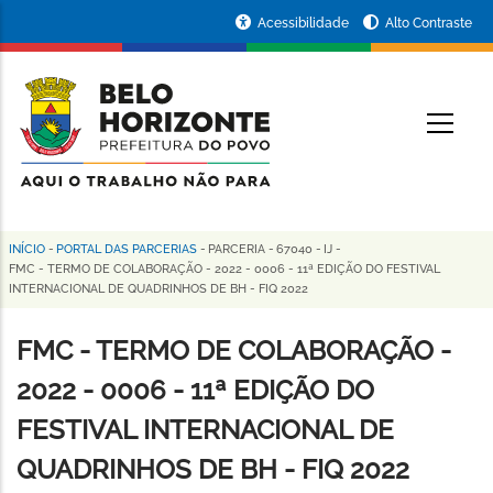
Pular
Portal
Acessibilidade
Alto Contraste
para
da
o
conteúdo
Prefeitura
O
principal
de
Belo
Horizonte
INÍCIO
-
PORTAL DAS PARCERIAS
-
PARCERIA
-
67040
-
IJ
-
Trilha
FMC - TERMO DE COLABORAÇÃO - 2022 - 0006 - 11ª EDIÇÃO DO FESTIVAL
INTERNACIONAL DE QUADRINHOS DE BH - FIQ 2022
de
navegação
FMC - TERMO DE COLABORAÇÃO -
2022 - 0006 - 11ª EDIÇÃO DO
FESTIVAL INTERNACIONAL DE
QUADRINHOS DE BH - FIQ 2022