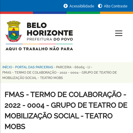
Pular
Portal
Acessibilidade
Alto Contraste
para
da
o
conteúdo
Prefeitura
O
principal
de
Belo
Horizonte
INÍCIO
-
PORTAL DAS PARCERIAS
-
PARCERIA
-
66065
-
IJ
-
Trilha
FMAS - TERMO DE COLABORAÇÃO - 2022 - 0004 - GRUPO DE TEATRO DE
MOBILIZAÇÃO SOCIAL - TEATRO MOBS
de
navegação
FMAS - TERMO DE COLABORAÇÃO -
2022 - 0004 - GRUPO DE TEATRO DE
MOBILIZAÇÃO SOCIAL - TEATRO
MOBS