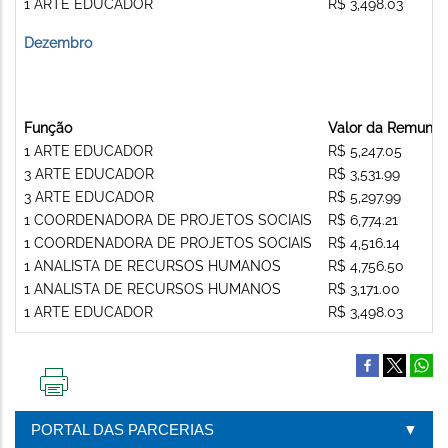
1 ARTE EDUCADOR
R$ 3,498.03
Dezembro
Função
Valor da Remuner
1 ARTE EDUCADOR
R$ 5,247.05
3 ARTE EDUCADOR
R$ 3,531.99
3 ARTE EDUCADOR
R$ 5,297.99
1 COORDENADORA DE PROJETOS SOCIAIS
R$ 6,774.21
1 COORDENADORA DE PROJETOS SOCIAIS
R$ 4,516.14
1 ANALISTA DE RECURSOS HUMANOS
R$ 4,756.50
1 ANALISTA DE RECURSOS HUMANOS
R$ 3,171.00
1 ARTE EDUCADOR
R$ 3,498.03
IMPRIMIR
ESTA
PORTAL DAS PARCERIAS
PÁGINA