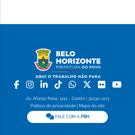
Facebook
Instagram
Linkedin
Tiktok
Whatsapp
X
Flickr
Yo
Av. Afonso Pena, 1212 - Centro | 30130-003
Política de privacidade
|
Mapa do site
FALE COM A
PBH