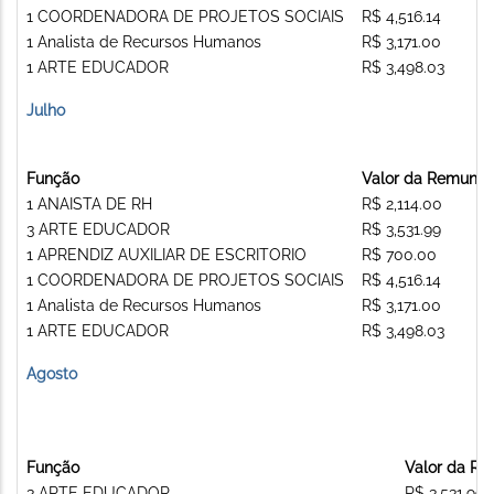
1 COORDENADORA DE PROJETOS SOCIAIS
R$ 4,516.14
1 Analista de Recursos Humanos
R$ 3,171.00
1 ARTE EDUCADOR
R$ 3,498.03
Julho
Função
Valor da Remuner
1 ANAISTA DE RH
R$ 2,114.00
3 ARTE EDUCADOR
R$ 3,531.99
1 APRENDIZ AUXILIAR DE ESCRITORIO
R$ 700.00
1 COORDENADORA DE PROJETOS SOCIAIS
R$ 4,516.14
1 Analista de Recursos Humanos
R$ 3,171.00
1 ARTE EDUCADOR
R$ 3,498.03
Agosto
Função
Valor da R
3 ARTE EDUCADOR
R$ 3,531.99