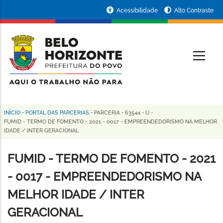
Pular
Portal
Acessibilidade
Alto Contraste
para
da
o
conteúdo
Prefeitura
O
principal
de
Belo
Horizonte
INÍCIO
-
PORTAL DAS PARCERIAS
-
PARCERIA
-
63544
-
IJ
-
Trilha
FUMID - TERMO DE FOMENTO - 2021 - 0017 - EMPREENDEDORISMO NA MELHOR
IDADE / INTER GERACIONAL
de
navegação
FUMID - TERMO DE FOMENTO - 2021
- 0017 - EMPREENDEDORISMO NA
MELHOR IDADE / INTER
GERACIONAL