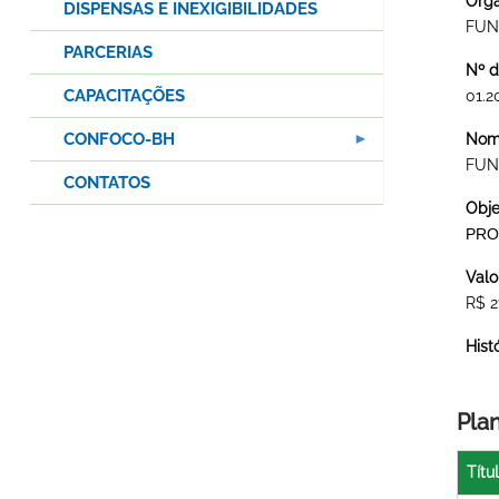
Órgã
DISPENSAS E INEXIGIBILIDADES
FUN
PARCERIAS
Nº d
CAPACITAÇÕES
01.2
CONFOCO-BH
Nome
FUN
CONTATOS
Obje
PRO
Valo
R$ 2
Hist
Pla
Títu