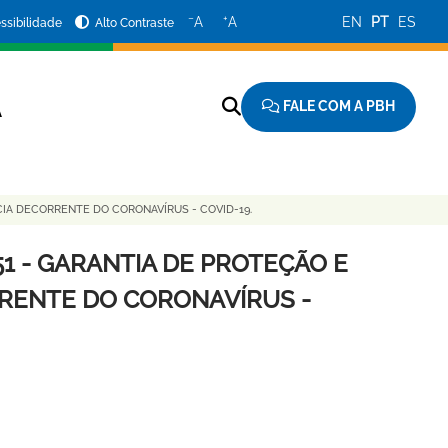
−
+
A
A
EN
PT
ES
ssibilidade
Alto Contraste
FALE COM A PBH
A
CIA DECORRENTE DO CORONAVÍRUS - COVID-19.
51 - GARANTIA DE PROTEÇÃO E
RENTE DO CORONAVÍRUS -