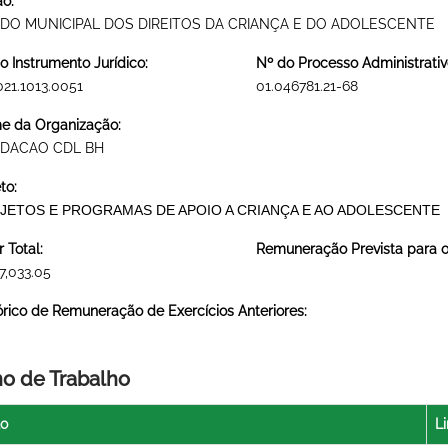
o:
DO MUNICIPAL DOS DIREITOS DA CRIANÇA E DO ADOLESCENTE
o Instrumento Jurídico:
Nº do Processo Administrativ
021.1013.0051
01.046781.21-68
 da Organização:
DACAO CDL BH
to:
JETOS E PROGRAMAS DE APOIO A CRIANÇA E AO ADOLESCENTE
r Total:
Remuneração Prevista para o 
7,033.05
órico de Remuneração de Exercícios Anteriores:
no de Trabalho
lo
Li