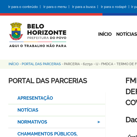
Pular
Ir para o conteúdo |
Ir para o menu |
Ir para a busca |
Ir para o rodapé |
Ir 
para
o
conteúdo
principal
INÍCIO
NOTÍCIAS
INÍCIO
-
PORTAL DAS PARCERIAS
-
PARCERIA
-
62750
-
IJ
-
FMDCA - TERMO DE F
Trilha
de
FM
PORTAL DAS PARCERIAS
navegação
DE
APRESENTAÇÃO
COV
NOTÍCIAS
Dad
NORMATIVOS
CHAMAMENTOS PÚBLICOS,