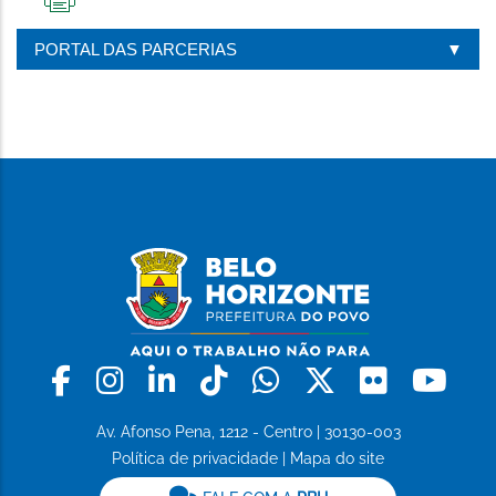
IMPRIMIR
ESTA
PORTAL DAS PARCERIAS
PÁGINA
Facebook
Instagram
Linkedin
Tiktok
Whatsapp
X
Flickr
Yo
Av. Afonso Pena, 1212 - Centro | 30130-003
Política de privacidade
|
Mapa do site