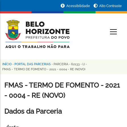
Pular
Portal
Acessibilidade
Alto Contraste
para
da
o
conteúdo
Prefeitura
O
principal
de
Belo
Horizonte
INÍCIO
-
PORTAL DAS PARCERIAS
-
PARCERIA
-
62133
-
IJ
-
Trilha
FMAS - TERMO DE FOMENTO - 2021 - 0004 - RE (NOVO)
de
FMAS - TERMO DE FOMENTO - 2021
navegação
- 0004 - RE (NOVO)
Dados da Parceria