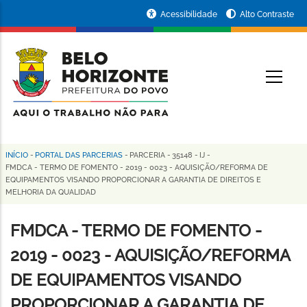
Pular
Portal
Acessibilidade
Alto Contraste
para
da
o
conteúdo
Prefeitura
O
principal
de
Belo
Horizonte
INÍCIO
-
PORTAL DAS PARCERIAS
-
PARCERIA
-
35148
-
IJ
-
Trilha
FMDCA - TERMO DE FOMENTO - 2019 - 0023 - AQUISIÇÃO/REFORMA DE
EQUIPAMENTOS VISANDO PROPORCIONAR A GARANTIA DE DIREITOS E
de
MELHORIA DA QUALIDAD
navegação
FMDCA - TERMO DE FOMENTO -
2019 - 0023 - AQUISIÇÃO/REFORMA
DE EQUIPAMENTOS VISANDO
PROPORCIONAR A GARANTIA DE