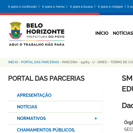
Pular
Ir para o conteúdo |
Ir para o menu |
Ir para a busca |
Ir para o rodapé |
Ir 
para
o
conteúdo
principal
INÍCIO
NOTÍCIAS
INÍCIO
-
PORTAL DAS PARCERIAS
-
PARCERIA
-
19283
-
IJ
-
SMED - TERMO DE COL
Trilha
de
SM
PORTAL DAS PARCERIAS
navegação
ED
APRESENTAÇÃO
Dad
NOTÍCIAS
NORMATIVOS
Órgã
SEC
CHAMAMENTOS PÚBLICOS,