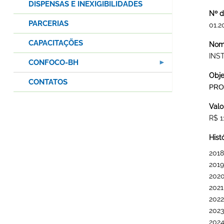
DISPENSAS E INEXIGIBILIDADES
Nº d
PARCERIAS
01.2
CAPACITAÇÕES
Nome
INS
CONFOCO-BH
Obje
CONTATOS
PRO
Valo
R$ 1
Hist
2018
2019
202
2021
2022
2023
202