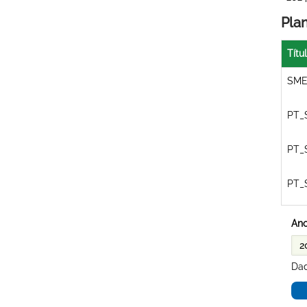
Pla
Títu
SME
PT_
PT_
PT_
Ano
Dad