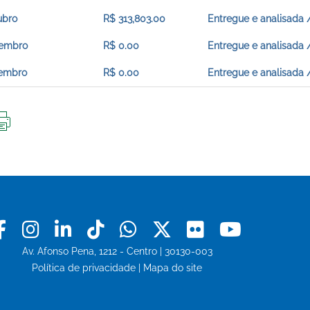
ubro
R$ 313,803.00
Entregue e analisada 
embro
R$ 0.00
Entregue e analisada 
embro
R$ 0.00
Entregue e analisada 
IMPRIMIR
ESTA
PÁGINA
Facebook
Instagram
Linkedin
Tiktok
Whatsapp
X
Flickr
Youtu
Av. Afonso Pena, 1212 - Centro | 30130-003
Política de privacidade
|
Mapa do site