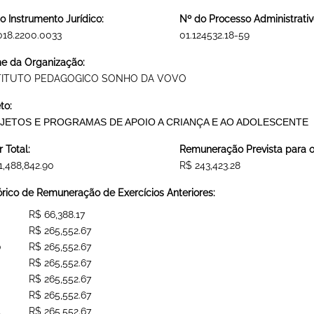
o Instrumento Jurídico:
Nº do Processo Administrativ
018.2200.0033
01.124532.18-59
 da Organização:
TITUTO PEDAGOGICO SONHO DA VOVO
to:
JETOS E PROGRAMAS DE APOIO A CRIANÇA E AO ADOLESCENTE
r Total:
Remuneração Prevista para o 
1,488,842.90
R$ 243,423.28
órico de Remuneração de Exercícios Anteriores:
R$ 66,388.17
R$ 265,552.67
0
R$ 265,552.67
R$ 265,552.67
R$ 265,552.67
R$ 265,552.67
4
R$ 265,552.67