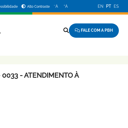
−
+
A
A
EN
PT
ES
ssibilidade
Alto Contraste
FALE COM A PBH
A
 0033 - ATENDIMENTO À