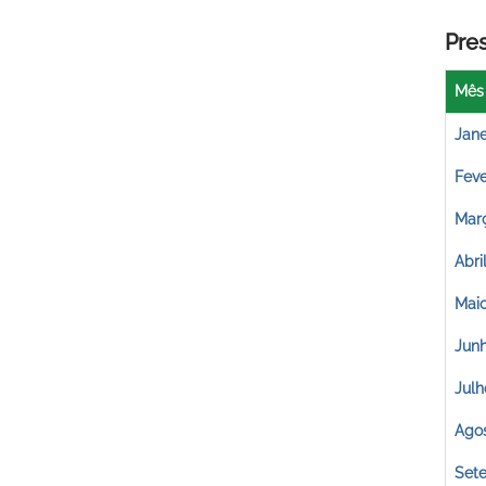
Pre
Mês
Jane
Feve
Mar
Abri
Mai
Jun
Julh
Ago
Set