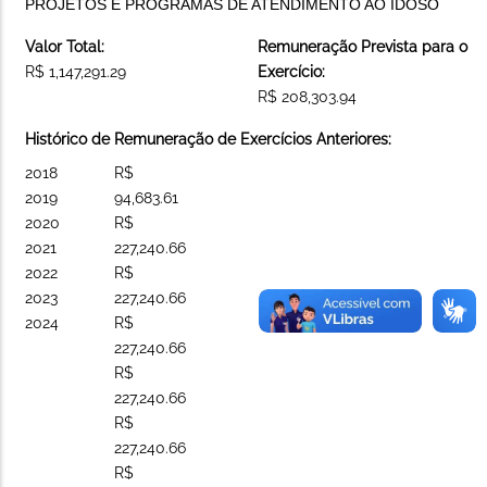
PROJETOS E PROGRAMAS DE ATENDIMENTO AO IDOSO
Valor Total:
Remuneração Prevista para o
R$ 1,147,291.29
Exercício:
R$ 208,303.94
Histórico de Remuneração de Exercícios Anteriores:
2018
R$
2019
94,683.61
2020
R$
2021
227,240.66
2022
R$
2023
227,240.66
2024
R$
227,240.66
R$
227,240.66
R$
227,240.66
R$