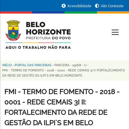
Pular
Portal
Acessibilidade
Alto Contraste
para
da
o
conteúdo
Prefeitura
O
principal
de
Belo
Horizonte
INÍCIO
-
PORTAL DAS PARCERIAS
-
PARCERIA
-
19268
-
IJ
-
Trilha
FMI - TERMO DE FOMENTO - 2018 - 0001 - REDE CEMAIS 3I II: FORTALECIMENTO
DA REDE DE GESTÃO DA ILPI`S EM BELO HORIZONTE
de
navegação
FMI - TERMO DE FOMENTO - 2018 -
0001 - REDE CEMAIS 3I II:
FORTALECIMENTO DA REDE DE
GESTÃO DA ILPI`S EM BELO