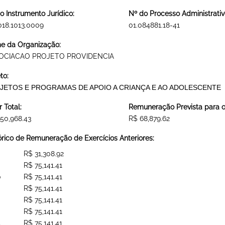
o Instrumento Jurídico:
Nº do Processo Administrativ
018.1013.0009
01.084881.18-41
 da Organização:
OCIACAO PROJETO PROVIDENCIA
to:
JETOS E PROGRAMAS DE APOIO A CRIANÇA E AO ADOLESCENTE
r Total:
Remuneração Prevista para o 
50,968.43
R$ 68,879.62
órico de Remuneração de Exercícios Anteriores:
R$ 31,308.92
R$ 75,141.41
0
R$ 75,141.41
R$ 75,141.41
R$ 75,141.41
R$ 75,141.41
4
R$ 75,141.41