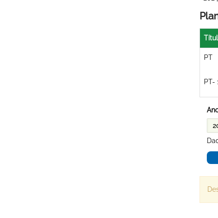
Pla
Títu
PT
PT- 
Ano
Dad
Des