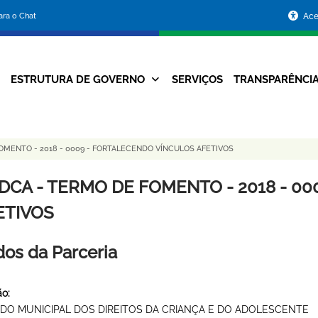
Portal
para o Chat
Ace
da
Prefeitura
ESTRUTURA DE GOVERNO
SERVIÇOS
TRANSPARÊNCI
Navegação
de
Principal
Belo
OMENTO - 2018 - 0009 - FORTALECENDO VÍNCULOS AFETIVOS
Horizonte
DCA - TERMO DE FOMENTO - 2018 - 0
ETIVOS
os da Parceria
o:
DO MUNICIPAL DOS DIREITOS DA CRIANÇA E DO ADOLESCENTE