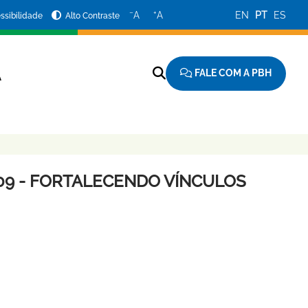
−
+
A
A
EN
PT
ES
ssibilidade
Alto Contraste
FALE COM A PBH
A
009 - FORTALECENDO VÍNCULOS