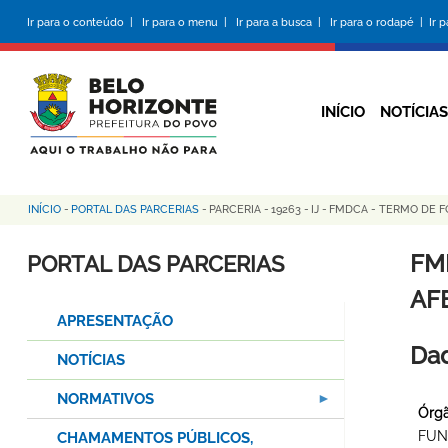
Pular
Ir para o conteúdo |
Ir para o menu |
Ir para a busca |
Ir para o rodapé |
Ir 
para
o
conteúdo
principal
INÍCIO
NOTÍCIAS
INÍCIO
-
PORTAL DAS PARCERIAS
-
PARCERIA
-
19263
-
IJ
-
FMDCA - TERMO DE F
Trilha
de
FM
PORTAL DAS PARCERIAS
navegação
AF
APRESENTAÇÃO
Dad
NOTÍCIAS
NORMATIVOS
Órgã
FUN
CHAMAMENTOS PÚBLICOS,