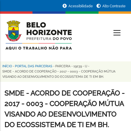
Pular
Portal
Acessibilidade
Alto Contraste
para
da
o
conteúdo
Prefeitura
O
principal
de
Belo
Horizonte
INÍCIO
-
PORTAL DAS PARCERIAS
-
PARCERIA
-
19239
-
IJ
-
Trilha
SMDE - ACORDO DE COOPERAÇÃO - 2017 - 0003 - COOPERAÇÃO MÚTUA
VISANDO AO DESENVOLVIMENTO DO ECOSSISTEMA DE TI EM BH.
de
navegação
SMDE - ACORDO DE COOPERAÇÃO -
2017 - 0003 - COOPERAÇÃO MÚTUA
VISANDO AO DESENVOLVIMENTO
DO ECOSSISTEMA DE TI EM BH.