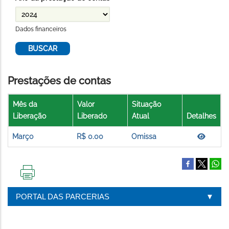
Dados financeiros
Prestações de contas
Mês da
Valor
Situação
Liberação
Liberado
Atual
Detalhes
Março
R$ 0.00
Omissa
IMPRIMIR
ESTA
PORTAL DAS PARCERIAS
PÁGINA