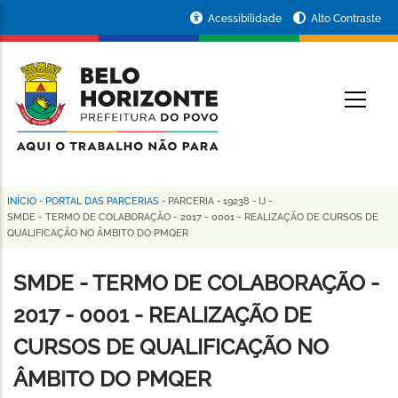
Pular
Portal
Acessibilidade
Alto Contraste
para
da
o
conteúdo
Prefeitura
O
principal
de
Belo
Horizonte
INÍCIO
-
PORTAL DAS PARCERIAS
-
PARCERIA
-
19238
-
IJ
-
Trilha
SMDE - TERMO DE COLABORAÇÃO - 2017 - 0001 - REALIZAÇÃO DE CURSOS DE
QUALIFICAÇÃO NO ÂMBITO DO PMQER
de
navegação
SMDE - TERMO DE COLABORAÇÃO -
2017 - 0001 - REALIZAÇÃO DE
CURSOS DE QUALIFICAÇÃO NO
ÂMBITO DO PMQER