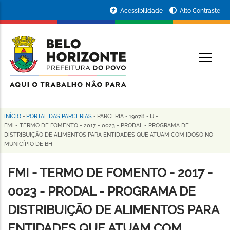
Pular
Portal
Acessibilidade
Alto Contraste
para
da
o
conteúdo
Prefeitura
O
principal
de
Belo
Horizonte
INÍCIO
-
PORTAL DAS PARCERIAS
-
PARCERIA
-
19078
-
IJ
-
Trilha
FMI - TERMO DE FOMENTO - 2017 - 0023 - PRODAL - PROGRAMA DE
DISTRIBUIÇÃO DE ALIMENTOS PARA ENTIDADES QUE ATUAM COM IDOSO NO
de
MUNICÍPIO DE BH
navegação
FMI - TERMO DE FOMENTO - 2017 -
0023 - PRODAL - PROGRAMA DE
DISTRIBUIÇÃO DE ALIMENTOS PARA
ENTIDADES QUE ATUAM COM