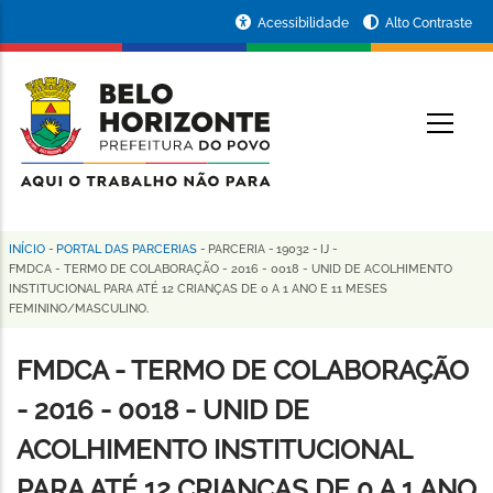
Pular
Portal
Acessibilidade
Alto Contraste
para
da
o
conteúdo
Prefeitura
O
principal
de
Belo
Horizonte
INÍCIO
-
PORTAL DAS PARCERIAS
-
PARCERIA
-
19032
-
IJ
-
Trilha
FMDCA - TERMO DE COLABORAÇÃO - 2016 - 0018 - UNID DE ACOLHIMENTO
INSTITUCIONAL PARA ATÉ 12 CRIANÇAS DE 0 A 1 ANO E 11 MESES
de
FEMININO/MASCULINO.
navegação
FMDCA - TERMO DE COLABORAÇÃO
- 2016 - 0018 - UNID DE
ACOLHIMENTO INSTITUCIONAL
PARA ATÉ 12 CRIANÇAS DE 0 A 1 ANO