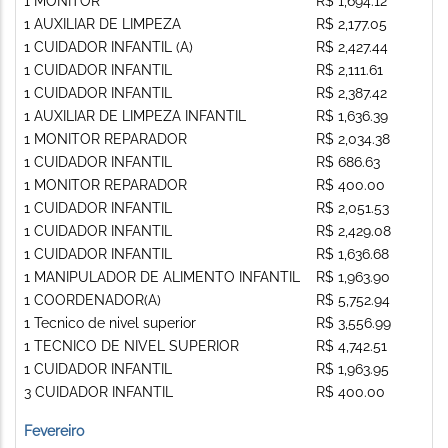
1 MONITOR
R$ 1,694.12
1 AUXILIAR DE LIMPEZA
R$ 2,177.05
1 CUIDADOR INFANTIL (A)
R$ 2,427.44
1 CUIDADOR INFANTIL
R$ 2,111.61
1 CUIDADOR INFANTIL
R$ 2,387.42
1 AUXILIAR DE LIMPEZA INFANTIL
R$ 1,636.39
1 MONITOR REPARADOR
R$ 2,034.38
1 CUIDADOR INFANTIL
R$ 686.63
1 MONITOR REPARADOR
R$ 400.00
1 CUIDADOR INFANTIL
R$ 2,051.53
1 CUIDADOR INFANTIL
R$ 2,429.08
1 CUIDADOR INFANTIL
R$ 1,636.68
1 MANIPULADOR DE ALIMENTO INFANTIL
R$ 1,963.90
1 COORDENADOR(A)
R$ 5,752.94
1 Tecnico de nivel superior
R$ 3,556.99
1 TECNICO DE NIVEL SUPERIOR
R$ 4,742.51
1 CUIDADOR INFANTIL
R$ 1,963.95
3 CUIDADOR INFANTIL
R$ 400.00
Fevereiro