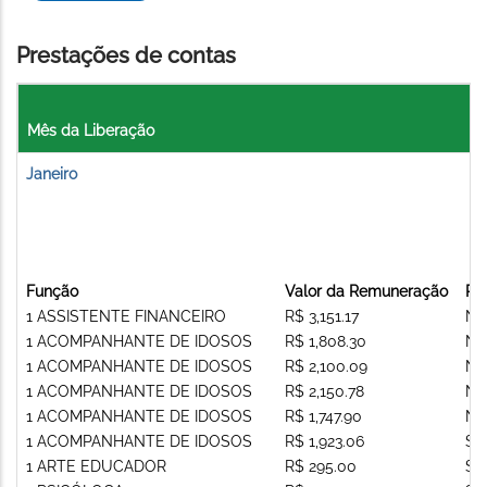
Prestações de contas
Mês da Liberação
Janeiro
Função
Valor da Remuneração
Re
1 ASSISTENTE FINANCEIRO
R$ 3,151.17
Nã
1 ACOMPANHANTE DE IDOSOS
R$ 1,808.30
Nã
1 ACOMPANHANTE DE IDOSOS
R$ 2,100.09
Nã
1 ACOMPANHANTE DE IDOSOS
R$ 2,150.78
Nã
1 ACOMPANHANTE DE IDOSOS
R$ 1,747.90
Nã
1 ACOMPANHANTE DE IDOSOS
R$ 1,923.06
Si
1 ARTE EDUCADOR
R$ 295.00
Si