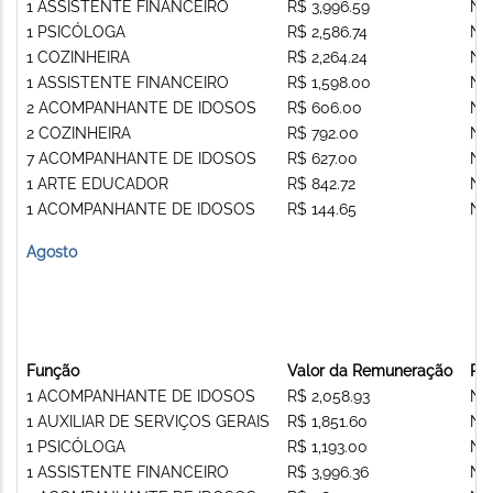
1 ASSISTENTE FINANCEIRO
R$ 3,996.59
Nã
1 PSICÓLOGA
R$ 2,586.74
Nã
1 COZINHEIRA
R$ 2,264.24
Nã
1 ASSISTENTE FINANCEIRO
R$ 1,598.00
Nã
2 ACOMPANHANTE DE IDOSOS
R$ 606.00
Nã
2 COZINHEIRA
R$ 792.00
Nã
7 ACOMPANHANTE DE IDOSOS
R$ 627.00
Nã
1 ARTE EDUCADOR
R$ 842.72
Nã
1 ACOMPANHANTE DE IDOSOS
R$ 144.65
Nã
Agosto
Função
Valor da Remuneração
Re
1 ACOMPANHANTE DE IDOSOS
R$ 2,058.93
Nã
1 AUXILIAR DE SERVIÇOS GERAIS
R$ 1,851.60
Nã
1 PSICÓLOGA
R$ 1,193.00
Nã
1 ASSISTENTE FINANCEIRO
R$ 3,996.36
Nã