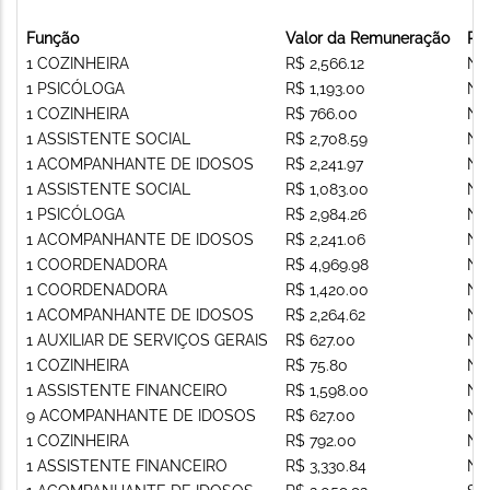
Função
Valor da Remuneração
Re
1 COZINHEIRA
R$ 2,566.12
Nã
1 PSICÓLOGA
R$ 1,193.00
Nã
1 COZINHEIRA
R$ 766.00
Nã
1 ASSISTENTE SOCIAL
R$ 2,708.59
Nã
1 ACOMPANHANTE DE IDOSOS
R$ 2,241.97
Nã
1 ASSISTENTE SOCIAL
R$ 1,083.00
Nã
1 PSICÓLOGA
R$ 2,984.26
Nã
1 ACOMPANHANTE DE IDOSOS
R$ 2,241.06
Nã
1 COORDENADORA
R$ 4,969.98
Nã
1 COORDENADORA
R$ 1,420.00
Nã
1 ACOMPANHANTE DE IDOSOS
R$ 2,264.62
Nã
1 AUXILIAR DE SERVIÇOS GERAIS
R$ 627.00
Nã
1 COZINHEIRA
R$ 75.80
Nã
1 ASSISTENTE FINANCEIRO
R$ 1,598.00
Nã
9 ACOMPANHANTE DE IDOSOS
R$ 627.00
Nã
1 COZINHEIRA
R$ 792.00
Nã
1 ASSISTENTE FINANCEIRO
R$ 3,330.84
Nã