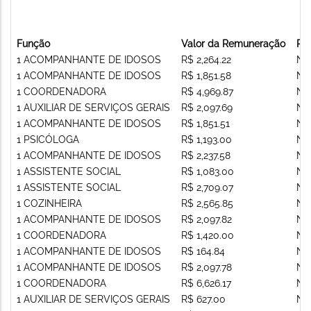
Função
Valor da Remuneração
Re
1 ACOMPANHANTE DE IDOSOS
R$ 2,264.22
Nã
1 ACOMPANHANTE DE IDOSOS
R$ 1,851.58
Nã
1 COORDENADORA
R$ 4,969.87
Nã
1 AUXILIAR DE SERVIÇOS GERAIS
R$ 2,097.69
Nã
1 ACOMPANHANTE DE IDOSOS
R$ 1,851.51
Nã
1 PSICÓLOGA
R$ 1,193.00
Nã
1 ACOMPANHANTE DE IDOSOS
R$ 2,237.58
Nã
1 ASSISTENTE SOCIAL
R$ 1,083.00
Nã
1 ASSISTENTE SOCIAL
R$ 2,709.07
Nã
1 COZINHEIRA
R$ 2,565.85
Nã
1 ACOMPANHANTE DE IDOSOS
R$ 2,097.82
Nã
1 COORDENADORA
R$ 1,420.00
Nã
1 ACOMPANHANTE DE IDOSOS
R$ 164.84
Nã
1 ACOMPANHANTE DE IDOSOS
R$ 2,097.78
Nã
1 COORDENADORA
R$ 6,626.17
Nã
1 AUXILIAR DE SERVIÇOS GERAIS
R$ 627.00
Nã