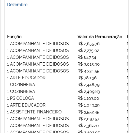
Dezembro
Função
Valor da Remuneração
Re
1 ACOMPANHANTE DE IDOSOS
R$ 2,655.76
Nã
1 ACOMPANHANTE DE IDOSOS
R$ 2,275.02
Nã
1 ACOMPANHANTE DE IDOSOS
R$ 847.54
Nã
1 ACOMPANHANTE DE IDOSOS
R$ 3,015.90
Nã
1 ACOMPANHANTE DE IDOSOS
R$ 4,324.55
Nã
1 ARTE EDUCADOR
R$ 780.36
Nã
1 COZINHEIRA
R$ 2,448.79
Nã
1 COZINHEIRA
R$ 2,409.83
Nã
1 PSICÓLOGA
R$ 1,193.00
Nã
1 ARTE EDUCADOR
R$ 1,049.29
Nã
1 ASSISTENTE FINANCEIRO
R$ 3,552.45
Nã
1 ACOMPANHANTE DE IDOSOS
R$ 2,097.57
Nã
1 ACOMPANHANTE DE IDOSOS
R$ 2,367.20
Nã
1 ACOMPANHANTE DE IDOSOS
R$ 2,402.05
Nã