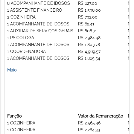
8 ACOMPANHANTE DE IDOSOS
R$ 627.00
Nã
1 ASSISTENTE FINANCEIRO
R$ 1,598.00
Nã
2 COZINHEIRA
R$ 792.00
Nã
1 ACOMPANHANTE DE IDOSOS
R$ 62.41
Nã
1 AUXILIAR DE SERVIÇOS GERAIS
R$ 808.71
Nã
1 PSICÓLOGA
R$ 2,984.48
Nã
1 ACOMPANHANTE DE IDOSOS
R$ 1,803.78
Nã
1 COORDENADORA
R$ 4,969.57
Nã
1 ACOMPANHANTE DE IDOSOS
R$ 1,865.54
Nã
Maio
Função
Valor da Remuneração
Re
1 COZINHEIRA
R$ 2,565.46
Nã
1 COZINHEIRA
R$ 2,264.39
Nã