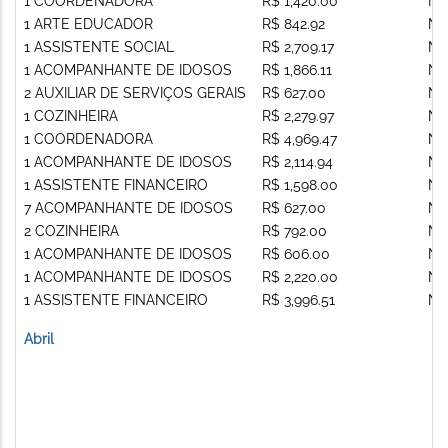
1 COORDENADORA
R$ 1,420.00
Nã
1 ARTE EDUCADOR
R$ 842.92
Nã
1 ASSISTENTE SOCIAL
R$ 2,709.17
Nã
1 ACOMPANHANTE DE IDOSOS
R$ 1,866.11
Nã
2 AUXILIAR DE SERVIÇOS GERAIS
R$ 627.00
Nã
1 COZINHEIRA
R$ 2,279.97
Nã
1 COORDENADORA
R$ 4,969.47
Nã
1 ACOMPANHANTE DE IDOSOS
R$ 2,114.94
Nã
1 ASSISTENTE FINANCEIRO
R$ 1,598.00
Nã
7 ACOMPANHANTE DE IDOSOS
R$ 627.00
Nã
2 COZINHEIRA
R$ 792.00
Nã
1 ACOMPANHANTE DE IDOSOS
R$ 606.00
Nã
1 ACOMPANHANTE DE IDOSOS
R$ 2,220.00
Nã
1 ASSISTENTE FINANCEIRO
R$ 3,996.51
Nã
Abril