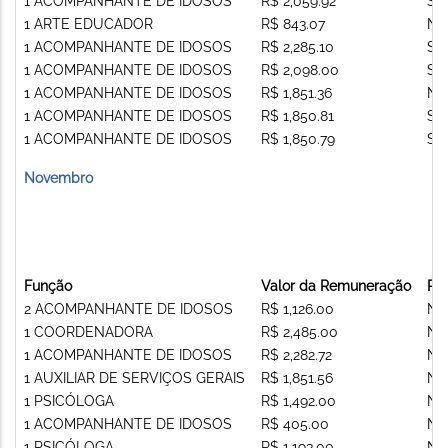
1 ACOMPANHANTE DE IDOSOS
R$ 2,059.92
Si
1 ARTE EDUCADOR
R$ 843.07
Nã
1 ACOMPANHANTE DE IDOSOS
R$ 2,285.10
Si
1 ACOMPANHANTE DE IDOSOS
R$ 2,098.00
Si
1 ACOMPANHANTE DE IDOSOS
R$ 1,851.36
Nã
1 ACOMPANHANTE DE IDOSOS
R$ 1,850.81
Si
1 ACOMPANHANTE DE IDOSOS
R$ 1,850.79
Si
Novembro
Função
Valor da Remuneração
Re
2 ACOMPANHANTE DE IDOSOS
R$ 1,126.00
Nã
1 COORDENADORA
R$ 2,485.00
Nã
1 ACOMPANHANTE DE IDOSOS
R$ 2,282.72
Nã
1 AUXILIAR DE SERVIÇOS GERAIS
R$ 1,851.56
Nã
1 PSICÓLOGA
R$ 1,492.00
Nã
1 ACOMPANHANTE DE IDOSOS
R$ 405.00
Nã
1 PSICÓLOGA
R$ 1,193.00
Nã