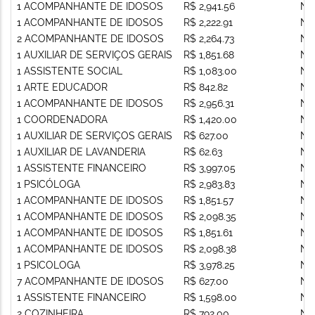
1 ACOMPANHANTE DE IDOSOS
R$ 2,941.56
Nã
1 ACOMPANHANTE DE IDOSOS
R$ 2,222.91
Nã
2 ACOMPANHANTE DE IDOSOS
R$ 2,264.73
Nã
1 AUXILIAR DE SERVIÇOS GERAIS
R$ 1,851.68
Nã
1 ASSISTENTE SOCIAL
R$ 1,083.00
Nã
1 ARTE EDUCADOR
R$ 842.82
Nã
1 ACOMPANHANTE DE IDOSOS
R$ 2,956.31
Nã
1 COORDENADORA
R$ 1,420.00
Nã
1 AUXILIAR DE SERVIÇOS GERAIS
R$ 627.00
Nã
1 AUXILIAR DE LAVANDERIA
R$ 62.63
Nã
1 ASSISTENTE FINANCEIRO
R$ 3,997.05
Nã
1 PSICÓLOGA
R$ 2,983.83
Nã
1 ACOMPANHANTE DE IDOSOS
R$ 1,851.57
Nã
1 ACOMPANHANTE DE IDOSOS
R$ 2,098.35
Nã
1 ACOMPANHANTE DE IDOSOS
R$ 1,851.61
Nã
1 ACOMPANHANTE DE IDOSOS
R$ 2,098.38
Nã
1 PSICOLOGA
R$ 3,978.25
Nã
7 ACOMPANHANTE DE IDOSOS
R$ 627.00
Nã
1 ASSISTENTE FINANCEIRO
R$ 1,598.00
Nã
2 COZINHEIRA
R$ 792.00
Nã