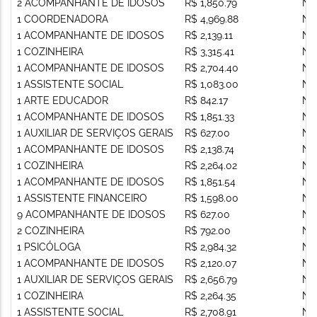
2 ACOMPANHANTE DE IDOSOS
R$ 1,850.79
Nã
1 COORDENADORA
R$ 4,969.88
Nã
1 ACOMPANHANTE DE IDOSOS
R$ 2,139.11
Nã
1 COZINHEIRA
R$ 3,315.41
Nã
1 ACOMPANHANTE DE IDOSOS
R$ 2,704.40
Nã
1 ASSISTENTE SOCIAL
R$ 1,083.00
Nã
1 ARTE EDUCADOR
R$ 842.17
Nã
1 ACOMPANHANTE DE IDOSOS
R$ 1,851.33
Nã
1 AUXILIAR DE SERVIÇOS GERAIS
R$ 627.00
Nã
1 ACOMPANHANTE DE IDOSOS
R$ 2,138.74
Nã
1 COZINHEIRA
R$ 2,264.02
Nã
1 ACOMPANHANTE DE IDOSOS
R$ 1,851.54
Nã
1 ASSISTENTE FINANCEIRO
R$ 1,598.00
Nã
9 ACOMPANHANTE DE IDOSOS
R$ 627.00
Nã
2 COZINHEIRA
R$ 792.00
Nã
1 PSICÓLOGA
R$ 2,984.32
Nã
1 ACOMPANHANTE DE IDOSOS
R$ 2,120.07
Nã
1 AUXILIAR DE SERVIÇOS GERAIS
R$ 2,656.79
Nã
1 COZINHEIRA
R$ 2,264.35
Nã
1 ASSISTENTE SOCIAL
R$ 2,708.91
Nã