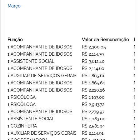
Março
Função
Valor da Remuneração
Re
1 ACOMPANHANTE DE IDOSOS
R$ 2,300.05
Nã
1 ACOMPANHANTE DE IDOSOS
R$ 2,114.79
Nã
1 ASSISTENTE SOCIAL
R$ 3,612.40
Nã
1 ACOMPANHANTE DE IDOSOS
R$ 2,114.60
Nã
1 AUXILIAR DE SERVIÇOS GERAIS
R$ 1,865.61
Nã
1 ACOMPANHANTE DE IDOSOS
R$ 1,865.64
Nã
1 ACOMPANHANTE DE IDOSOS
R$ 2,220.26
Nã
1 PSICÓLOGA
R$ 1,193.00
Nã
1 PSICÓLOGA
R$ 2,983.72
Nã
1 ACOMPANHANTE DE IDOSOS
R$ 2,279.97
Nã
1 ASSISTENTE SOCIAL
R$ 1,083.00
Nã
1 COZINHEIRA
R$ 2,581.94
Nã
1 AUXILIAR DE SERVIÇOS GERAIS
R$ 2,114.91
Nã