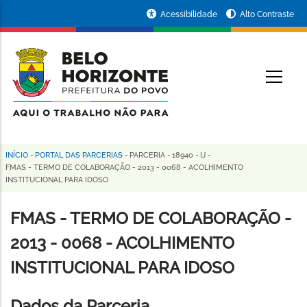
Pular
Portal
Acessibilidade
Alto Contraste
para
da
o
conteúdo
Prefeitura
O
principal
de
Belo
Horizonte
INÍCIO
-
PORTAL DAS PARCERIAS
-
PARCERIA
-
18940
-
IJ
-
Trilha
FMAS - TERMO DE COLABORAÇÃO - 2013 - 0068 - ACOLHIMENTO
INSTITUCIONAL PARA IDOSO
de
navegação
FMAS - TERMO DE COLABORAÇÃO -
2013 - 0068 - ACOLHIMENTO
INSTITUCIONAL PARA IDOSO
Dados da Parceria