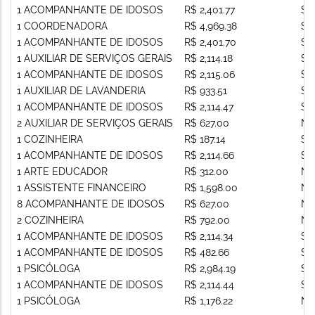
1 ACOMPANHANTE DE IDOSOS
R$ 2,401.77
Si
1 COORDENADORA
R$ 4,969.38
Si
1 ACOMPANHANTE DE IDOSOS
R$ 2,401.70
Si
1 AUXILIAR DE SERVIÇOS GERAIS
R$ 2,114.18
Si
1 ACOMPANHANTE DE IDOSOS
R$ 2,115.06
Si
1 AUXILIAR DE LAVANDERIA
R$ 933.51
Si
1 ACOMPANHANTE DE IDOSOS
R$ 2,114.47
Si
2 AUXILIAR DE SERVIÇOS GERAIS
R$ 627.00
Nã
1 COZINHEIRA
R$ 187.14
Si
1 ACOMPANHANTE DE IDOSOS
R$ 2,114.66
Si
1 ARTE EDUCADOR
R$ 312.00
Nã
1 ASSISTENTE FINANCEIRO
R$ 1,598.00
Nã
8 ACOMPANHANTE DE IDOSOS
R$ 627.00
Nã
2 COZINHEIRA
R$ 792.00
Nã
1 ACOMPANHANTE DE IDOSOS
R$ 2,114.34
Si
1 ACOMPANHANTE DE IDOSOS
R$ 482.66
Si
1 PSICÓLOGA
R$ 2,984.19
Si
1 ACOMPANHANTE DE IDOSOS
R$ 2,114.44
Si
1 PSICÓLOGA
R$ 1,176.22
Nã