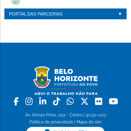
IMPRIMIR
ESTA
PORTAL DAS PARCERIAS
PÁGINA
Facebook
Instagram
Linkedin
Tiktok
Whatsapp
X
Flickr
Yo
Av. Afonso Pena, 1212 - Centro | 30130-003
Política de privacidade
|
Mapa do site