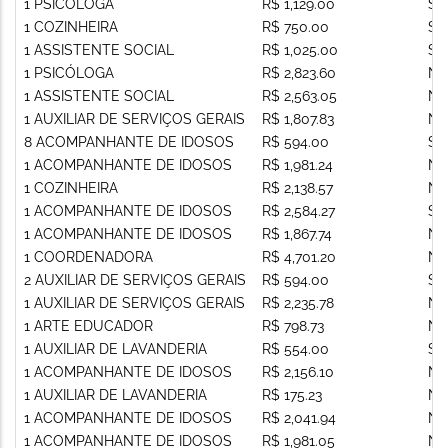
1 PSICÓLOGA
R$ 1,129.00
Si
1 COZINHEIRA
R$ 750.00
Si
1 ASSISTENTE SOCIAL
R$ 1,025.00
Si
1 PSICÓLOGA
R$ 2,823.60
Nã
1 ASSISTENTE SOCIAL
R$ 2,563.05
Nã
1 AUXILIAR DE SERVIÇOS GERAIS
R$ 1,807.83
Nã
8 ACOMPANHANTE DE IDOSOS
R$ 594.00
Si
1 ACOMPANHANTE DE IDOSOS
R$ 1,981.24
Nã
1 COZINHEIRA
R$ 2,138.57
Nã
1 ACOMPANHANTE DE IDOSOS
R$ 2,584.27
Si
1 ACOMPANHANTE DE IDOSOS
R$ 1,867.74
Nã
1 COORDENADORA
R$ 4,701.20
Nã
2 AUXILIAR DE SERVIÇOS GERAIS
R$ 594.00
Si
1 AUXILIAR DE SERVIÇOS GERAIS
R$ 2,235.78
Nã
1 ARTE EDUCADOR
R$ 798.73
Nã
1 AUXILIAR DE LAVANDERIA
R$ 554.00
Si
1 ACOMPANHANTE DE IDOSOS
R$ 2,156.10
Nã
1 AUXILIAR DE LAVANDERIA
R$ 175.23
Nã
1 ACOMPANHANTE DE IDOSOS
R$ 2,041.94
Nã
1 ACOMPANHANTE DE IDOSOS
R$ 1,981.05
Nã