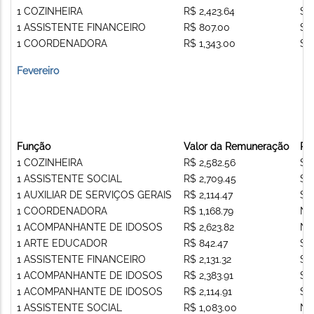
1 COZINHEIRA
R$ 2,423.64
Si
1 ASSISTENTE FINANCEIRO
R$ 807.00
Si
1 COORDENADORA
R$ 1,343.00
Si
Fevereiro
Função
Valor da Remuneração
Re
1 COZINHEIRA
R$ 2,582.56
Si
1 ASSISTENTE SOCIAL
R$ 2,709.45
Si
1 AUXILIAR DE SERVIÇOS GERAIS
R$ 2,114.47
Si
1 COORDENADORA
R$ 1,168.79
Nã
1 ACOMPANHANTE DE IDOSOS
R$ 2,623.82
Nã
1 ARTE EDUCADOR
R$ 842.47
Si
1 ASSISTENTE FINANCEIRO
R$ 2,131.32
Si
1 ACOMPANHANTE DE IDOSOS
R$ 2,383.91
Si
1 ACOMPANHANTE DE IDOSOS
R$ 2,114.91
Si
1 ASSISTENTE SOCIAL
R$ 1,083.00
Nã