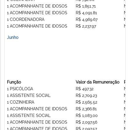
1 ACOMPANHANTE DE IDOSOS
R$ 1,851.71
Nã
1 ACOMPANHANTE DE IDOSOS
R$ 4,091.81
Nã
1 COORDENADORA
R$ 4,969.67
Nã
1 ACOMPANHANTE DE IDOSOS
R$ 2,237.97
Nã
Junho
Função
Valor da Remuneração
Re
1 PSICÓLOGA
R$ 497.32
Nã
1 ASSISTENTE SOCIAL
R$ 2,709.23
Nã
1 COZINHEIRA
R$ 2,565.52
Nã
1 ACOMPANHANTE DE IDOSOS
R$ 2,366.81
Nã
1 ASSISTENTE SOCIAL
R$ 1,083.00
Nã
1 ACOMPANHANTE DE IDOSOS
R$ 2,097.56
Nã
1 ACOMPANHANTE DE IDOSOS
R$ 2,097.57
Nã