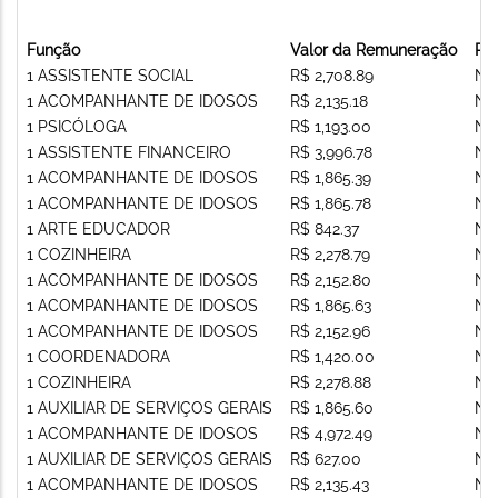
Função
Valor da Remuneração
Re
1 ASSISTENTE SOCIAL
R$ 2,708.89
Nã
1 ACOMPANHANTE DE IDOSOS
R$ 2,135.18
Nã
1 PSICÓLOGA
R$ 1,193.00
Nã
1 ASSISTENTE FINANCEIRO
R$ 3,996.78
Nã
1 ACOMPANHANTE DE IDOSOS
R$ 1,865.39
Nã
1 ACOMPANHANTE DE IDOSOS
R$ 1,865.78
Nã
1 ARTE EDUCADOR
R$ 842.37
Nã
1 COZINHEIRA
R$ 2,278.79
Nã
1 ACOMPANHANTE DE IDOSOS
R$ 2,152.80
Nã
1 ACOMPANHANTE DE IDOSOS
R$ 1,865.63
Nã
1 ACOMPANHANTE DE IDOSOS
R$ 2,152.96
Nã
1 COORDENADORA
R$ 1,420.00
Nã
1 COZINHEIRA
R$ 2,278.88
Nã
1 AUXILIAR DE SERVIÇOS GERAIS
R$ 1,865.60
Nã
1 ACOMPANHANTE DE IDOSOS
R$ 4,972.49
Nã
1 AUXILIAR DE SERVIÇOS GERAIS
R$ 627.00
Nã
1 ACOMPANHANTE DE IDOSOS
R$ 2,135.43
Nã