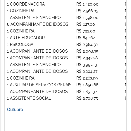
1 COORDENADORA
R$ 1,420.00
Nã
1 COZINHEIRA
R$ 2,566.03
Nã
1 ASSISTENTE FINANCEIRO
R$ 1,598.00
Nã
8 ACOMPANHANTE DE IDOSOS
R$ 627.00
Nã
1 COZINHEIRA
R$ 792.00
Nã
1 ARTE EDUCADOR
R$ 842.62
Nã
1 PSICÓLOGA
R$ 2,984.32
Nã
1 ACOMPANHANTE DE IDOSOS
R$ 2,098.35
Nã
1 ACOMPANHANTE DE IDOSOS
R$ 2,942.28
Nã
1 ASSISTENTE FINANCEIRO
R$ 3,997.13
Nã
1 ACOMPANHANTE DE IDOSOS
R$ 2,264.27
Nã
1 COZINHEIRA
R$ 2,263.99
Nã
1 AUXILIAR DE SERVIÇOS GERAIS
R$ 1,850.88
Nã
1 ACOMPANHANTE DE IDOSOS
R$ 1,851.32
Nã
1 ASSISTENTE SOCIAL
R$ 2,708.75
Nã
Outubro