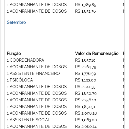
1 ACOMPANHANTE DE IDOSOS
R$ 1,789.85
Nã
1 ACOMPANHANTE DE IDOSOS
R$ 1,851.36
Nã
Setembro
Função
Valor da Remuneração
Re
1 COORDENADORA
R$ 1,657.10
Nã
1 ACOMPANHANTE DE IDOSOS
R$ 2,264.79
Nã
1 ASSISTENTE FINANCEIRO
R$ 1,776.59
Nã
1 PSICÓLOGA
R$ 1,193.00
Nã
1 ACOMPANHANTE DE IDOSOS
R$ 2,241.35
Nã
1 ACOMPANHANTE DE IDOSOS
R$ 1,850.79
Nã
1 ACOMPANHANTE DE IDOSOS
R$ 2,256.10
Nã
1 ACOMPANHANTE DE IDOSOS
R$ 1,851.51
Nã
1 ACOMPANHANTE DE IDOSOS
R$ 2,098.28
Nã
1 ASSISTENTE SOCIAL
R$ 1,083.00
Nã
1 ACOMPANHANTE DE IDOSOS
R$ 2,060.14
Nã