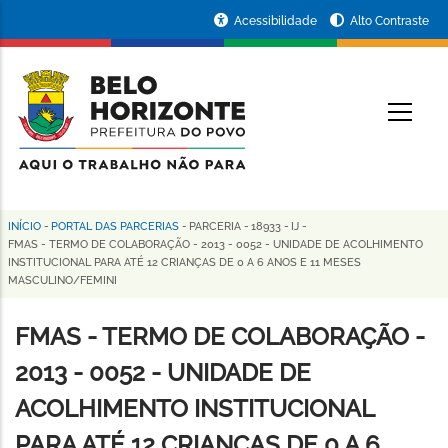
Pular
Portal
Acessibilidade
Alto Contraste
para
da
o
conteúdo
Prefeitura
O
principal
de
Belo
Horizonte
INÍCIO
-
PORTAL DAS PARCERIAS
-
PARCERIA
-
18933
-
IJ
-
Trilha
FMAS - TERMO DE COLABORAÇÃO - 2013 - 0052 - UNIDADE DE ACOLHIMENTO
INSTITUCIONAL PARA ATÉ 12 CRIANÇAS DE 0 A 6 ANOS E 11 MESES
de
MASCULINO/FEMINI
navegação
FMAS - TERMO DE COLABORAÇÃO -
2013 - 0052 - UNIDADE DE
ACOLHIMENTO INSTITUCIONAL
PARA ATÉ 12 CRIANÇAS DE 0 A 6