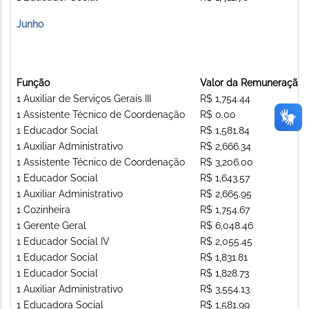
Junho
Função
Valor da Remuneração
1 Auxiliar de Serviços Gerais III
R$ 1,754.44
1 Assistente Técnico de Coordenação
R$ 0.00
1 Educador Social
R$ 1,581.84
1 Auxiliar Administrativo
R$ 2,666.34
1 Assistente Técnico de Coordenação
R$ 3,206.00
1 Educador Social
R$ 1,643.57
1 Auxiliar Administrativo
R$ 2,665.95
1 Cozinheira
R$ 1,754.67
1 Gerente Geral
R$ 6,048.46
1 Educador Social IV
R$ 2,055.45
1 Educador Social
R$ 1,831.81
1 Educador Social
R$ 1,828.73
1 Auxiliar Administrativo
R$ 3,554.13
1 Educadora Social
R$ 1,581.99