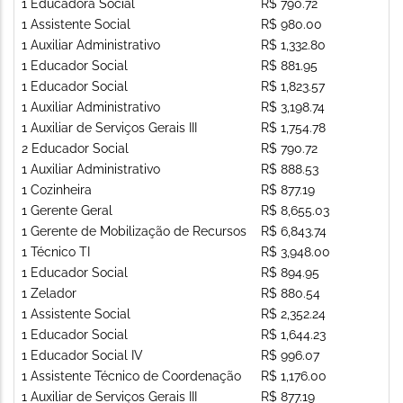
1 Educadora Social
R$ 790.72
1 Assistente Social
R$ 980.00
1 Auxiliar Administrativo
R$ 1,332.80
1 Educador Social
R$ 881.95
1 Educador Social
R$ 1,823.57
1 Auxiliar Administrativo
R$ 3,198.74
1 Auxiliar de Serviços Gerais III
R$ 1,754.78
2 Educador Social
R$ 790.72
1 Auxiliar Administrativo
R$ 888.53
1 Cozinheira
R$ 877.19
1 Gerente Geral
R$ 8,655.03
1 Gerente de Mobilização de Recursos
R$ 6,843.74
1 Técnico TI
R$ 3,948.00
1 Educador Social
R$ 894.95
1 Zelador
R$ 880.54
1 Assistente Social
R$ 2,352.24
1 Educador Social
R$ 1,644.23
1 Educador Social IV
R$ 996.07
1 Assistente Técnico de Coordenação
R$ 1,176.00
1 Auxiliar de Serviços Gerais III
R$ 877.19