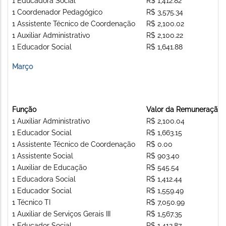
1 Educadora Social
R$ 1,412.82
1 Coordenador Pedagógico
R$ 3,575.34
1 Assistente Técnico de Coordenação
R$ 2,100.02
1 Auxiliar Administrativo
R$ 2,100.22
1 Educador Social
R$ 1,641.88
Março
Função
Valor da Remuneração
1 Auxiliar Administrativo
R$ 2,100.04
1 Educador Social
R$ 1,663.15
1 Assistente Técnico de Coordenação
R$ 0.00
1 Assistente Social
R$ 903.40
1 Auxiliar de Educação
R$ 545.54
1 Educadora Social
R$ 1,412.44
1 Educador Social
R$ 1,559.49
1 Técnico TI
R$ 7,050.99
1 Auxiliar de Serviços Gerais III
R$ 1,567.35
1 Educador Social
R$ 1,412.87