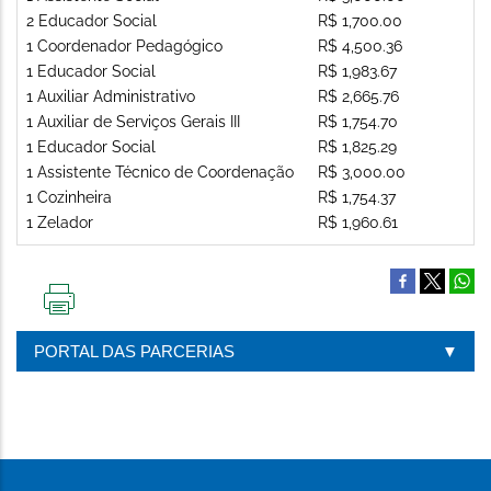
2 Educador Social
R$ 1,700.00
1 Coordenador Pedagógico
R$ 4,500.36
1 Educador Social
R$ 1,983.67
1 Auxiliar Administrativo
R$ 2,665.76
1 Auxiliar de Serviços Gerais III
R$ 1,754.70
1 Educador Social
R$ 1,825.29
1 Assistente Técnico de Coordenação
R$ 3,000.00
1 Cozinheira
R$ 1,754.37
1 Zelador
R$ 1,960.61
IMPRIMIR
ESTA
PORTAL DAS PARCERIAS
PÁGINA