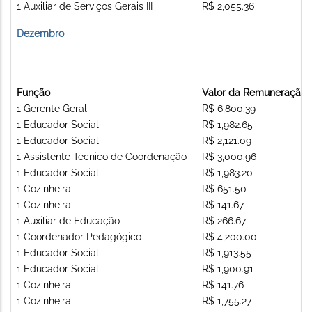
1 Auxiliar de Serviços Gerais III
R$ 2,055.36
Dezembro
Função
Valor da Remuneração
1 Gerente Geral
R$ 6,800.39
1 Educador Social
R$ 1,982.65
1 Educador Social
R$ 2,121.09
1 Assistente Técnico de Coordenação
R$ 3,000.96
1 Educador Social
R$ 1,983.20
1 Cozinheira
R$ 651.50
1 Cozinheira
R$ 141.67
1 Auxiliar de Educação
R$ 266.67
1 Coordenador Pedagógico
R$ 4,200.00
1 Educador Social
R$ 1,913.55
1 Educador Social
R$ 1,900.91
1 Cozinheira
R$ 141.76
1 Cozinheira
R$ 1,755.27