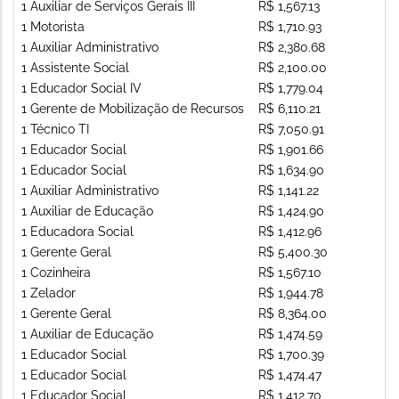
1 Auxiliar de Serviços Gerais III
R$ 1,567.13
1 Motorista
R$ 1,710.93
1 Auxiliar Administrativo
R$ 2,380.68
1 Assistente Social
R$ 2,100.00
1 Educador Social IV
R$ 1,779.04
1 Gerente de Mobilização de Recursos
R$ 6,110.21
1 Técnico TI
R$ 7,050.91
1 Educador Social
R$ 1,901.66
1 Educador Social
R$ 1,634.90
1 Auxiliar Administrativo
R$ 1,141.22
1 Auxiliar de Educação
R$ 1,424.90
1 Educadora Social
R$ 1,412.96
1 Gerente Geral
R$ 5,400.30
1 Cozinheira
R$ 1,567.10
1 Zelador
R$ 1,944.78
1 Gerente Geral
R$ 8,364.00
1 Auxiliar de Educação
R$ 1,474.59
1 Educador Social
R$ 1,700.39
1 Educador Social
R$ 1,474.47
1 Educador Social
R$ 1,412.70