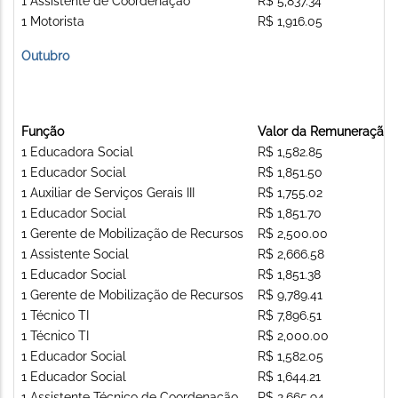
1 Assistente de Coordenação
R$ 5,837.34
1 Motorista
R$ 1,916.05
Outubro
Função
Valor da Remuneração
1 Educadora Social
R$ 1,582.85
1 Educador Social
R$ 1,851.50
1 Auxiliar de Serviços Gerais III
R$ 1,755.02
1 Educador Social
R$ 1,851.70
1 Gerente de Mobilização de Recursos
R$ 2,500.00
1 Assistente Social
R$ 2,666.58
1 Educador Social
R$ 1,851.38
1 Gerente de Mobilização de Recursos
R$ 9,789.41
1 Técnico TI
R$ 7,896.51
1 Técnico TI
R$ 2,000.00
1 Educador Social
R$ 1,582.05
1 Educador Social
R$ 1,644.21
1 Assistente Técnico de Coordenação
R$ 2,665.94