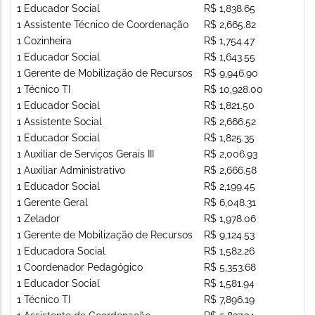
1 Educador Social
R$ 1,838.65
1 Assistente Técnico de Coordenação
R$ 2,665.82
1 Cozinheira
R$ 1,754.47
1 Educador Social
R$ 1,643.55
1 Gerente de Mobilização de Recursos
R$ 9,946.90
1 Técnico TI
R$ 10,928.00
1 Educador Social
R$ 1,821.50
1 Assistente Social
R$ 2,666.52
1 Educador Social
R$ 1,825.35
1 Auxiliar de Serviços Gerais III
R$ 2,006.93
1 Auxiliar Administrativo
R$ 2,666.58
1 Educador Social
R$ 2,199.45
1 Gerente Geral
R$ 6,048.31
1 Zelador
R$ 1,978.06
1 Gerente de Mobilização de Recursos
R$ 9,124.53
1 Educadora Social
R$ 1,582.26
1 Coordenador Pedagógico
R$ 5,353.68
1 Educador Social
R$ 1,581.94
1 Técnico TI
R$ 7,896.19