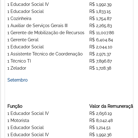
1 Educador Social IV
R$ 1,992.39
1 Educador Social
R$ 1,833.15
1 Cozinheira
R$ 1,754.87
1 Auxiliar de Serviços Gerais III
R$ 2,265.83
1 Gerente de Mobilização de Recursos
R$ 11,007.86
1 Gerente Geral
R$ 6,404.84
1 Educador Social
R$ 2,044.10
1 Assistente Técnico de Coordenação
R$ 2,971.37
1 Técnico TI
R$ 7,896.87
1 Zelador
R$ 1,728.38
Setembro
Função
Valor da Remuneração
1 Educador Social IV
R$ 2,656.19
1 Motorista
R$ 8,042.48
1 Educador Social
R$ 1,214.51
1 Educador Social IV
R$ 1,992.36