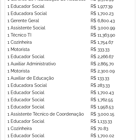
1 Educador Social
R$ 1,977.39
1 Educadora Social
R$ 1,700.23
1 Gerente Geral
R$ 6,800.43
1 Assistente Social
R$ 3,000.99
1 Técnico TI
R$ 11,363.90
1 Cozinheira
R$ 1,754.67
1 Motorista
R$ 333.33
1 Educador Social
R$ 2,266.67
1 Auxiliar Administrativo
R$ 2,865.70
1 Motorista
R$ 2,300.09
1 Auxiliar de Educação
R$ 133.33
1 Educadora Social
R$ 283.33
1 Educador Social
R$ 1,700.43
1 Educador Social
R$ 1,762.55
1 Educador Social
R$ 1,958.53
1 Assistente Técnico de Coordenação
R$ 3,000.15
1 Educador Social
R$ 1,133.33
1 Cozinheira
R$ 70.83
1 Educador Social
R$ 1,700.02