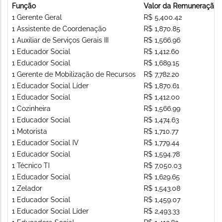
Função
Valor da Remuneração
1 Gerente Geral
R$ 5,400.42
1 Assistente de Coordenação
R$ 1,870.85
1 Auxiliar de Serviços Gerais III
R$ 1,566.96
1 Educador Social
R$ 1,412.60
1 Educador Social
R$ 1,689.15
1 Gerente de Mobilização de Recursos
R$ 7,782.20
1 Educador Social Líder
R$ 1,870.61
1 Educador Social
R$ 1,412.00
1 Cozinheira
R$ 1,566.99
1 Educador Social
R$ 1,474.63
1 Motorista
R$ 1,710.77
1 Educador Social IV
R$ 1,779.44
1 Educador Social
R$ 1,594.78
1 Técnico TI
R$ 7,050.03
1 Educador Social
R$ 1,629.65
1 Zelador
R$ 1,543.08
1 Educador Social
R$ 1,459.07
1 Educador Social Líder
R$ 2,493.33