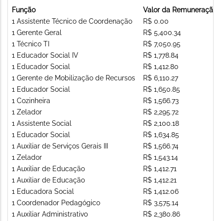
Função
Valor da Remuneração
1 Assistente Técnico de Coordenação
R$ 0.00
1 Gerente Geral
R$ 5,400.34
1 Técnico TI
R$ 7,050.95
1 Educador Social IV
R$ 1,778.84
1 Educador Social
R$ 1,412.80
1 Gerente de Mobilização de Recursos
R$ 6,110.27
1 Educador Social
R$ 1,650.85
1 Cozinheira
R$ 1,566.73
1 Zelador
R$ 2,295.72
1 Assistente Social
R$ 2,100.18
1 Educador Social
R$ 1,634.85
1 Auxiliar de Serviços Gerais III
R$ 1,566.74
1 Zelador
R$ 1,543.14
1 Auxiliar de Educação
R$ 1,412.71
1 Auxiliar de Educação
R$ 1,412.21
1 Educadora Social
R$ 1,412.06
1 Coordenador Pedagógico
R$ 3,575.14
1 Auxiliar Administrativo
R$ 2,380.86