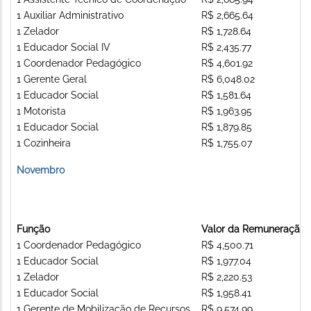
1 Auxiliar Administrativo
R$ 2,665.64
1 Zelador
R$ 1,728.64
1 Educador Social IV
R$ 2,435.77
1 Coordenador Pedagógico
R$ 4,601.92
1 Gerente Geral
R$ 6,048.02
1 Educador Social
R$ 1,581.64
1 Motorista
R$ 1,963.95
1 Educador Social
R$ 1,879.85
1 Cozinheira
R$ 1,755.07
Novembro
Função
Valor da Remuneração
1 Coordenador Pedagógico
R$ 4,500.71
1 Educador Social
R$ 1,977.04
1 Zelador
R$ 2,220.53
1 Educador Social
R$ 1,958.41
1 Gerente de Mobilização de Recursos
R$ 9,574.99