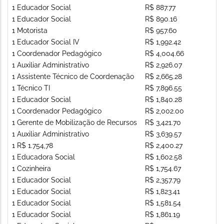
1 Educador Social
R$ 887.77
1 Educador Social
R$ 890.16
1 Motorista
R$ 957.60
1 Educador Social IV
R$ 1,992.42
1 Coordenador Pedagógico
R$ 4,004.66
1 Auxiliar Administrativo
R$ 2,926.07
1 Assistente Técnico de Coordenação
R$ 2,665.28
1 Técnico TI
R$ 7,896.55
1 Educador Social
R$ 1,840.28
1 Coordenador Pedagógico
R$ 2,002.00
1 Gerente de Mobilização de Recursos
R$ 3,421.70
1 Auxiliar Administrativo
R$ 3,639.57
1 R$ 1.754,78
R$ 2,400.27
1 Educadora Social
R$ 1,602.58
1 Cozinheira
R$ 1,754.67
1 Educador Social
R$ 2,357.79
1 Educador Social
R$ 1,823.41
1 Educador Social
R$ 1,581.54
1 Educador Social
R$ 1,861.19