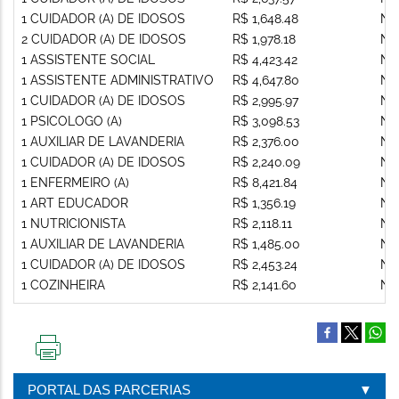
1 CUIDADOR (A) DE IDOSOS
R$ 1,648.48
Nã
2 CUIDADOR (A) DE IDOSOS
R$ 1,978.18
Nã
1 ASSISTENTE SOCIAL
R$ 4,423.42
Nã
1 ASSISTENTE ADMINISTRATIVO
R$ 4,647.80
Nã
1 CUIDADOR (A) DE IDOSOS
R$ 2,995.97
Nã
1 PSICOLOGO (A)
R$ 3,098.53
Nã
1 AUXILIAR DE LAVANDERIA
R$ 2,376.00
Nã
1 CUIDADOR (A) DE IDOSOS
R$ 2,240.09
Nã
1 ENFERMEIRO (A)
R$ 8,421.84
Nã
1 ART EDUCADOR
R$ 1,356.19
Nã
1 NUTRICIONISTA
R$ 2,118.11
Nã
1 AUXILIAR DE LAVANDERIA
R$ 1,485.00
Nã
1 CUIDADOR (A) DE IDOSOS
R$ 2,453.24
Nã
1 COZINHEIRA
R$ 2,141.60
Nã
IMPRIMIR
ESTA
PORTAL DAS PARCERIAS
PÁGINA