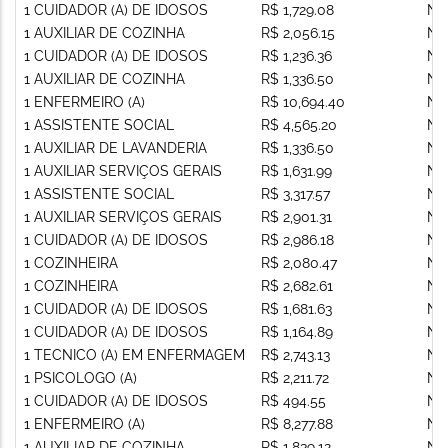
1 CUIDADOR (A) DE IDOSOS
R$ 1,729.08
Nã
1 AUXILIAR DE COZINHA
R$ 2,056.15
Nã
1 CUIDADOR (A) DE IDOSOS
R$ 1,236.36
Nã
1 AUXILIAR DE COZINHA
R$ 1,336.50
Nã
1 ENFERMEIRO (A)
R$ 10,694.40
Nã
1 ASSISTENTE SOCIAL
R$ 4,565.20
Nã
1 AUXILIAR DE LAVANDERIA
R$ 1,336.50
Nã
1 AUXILIAR SERVIÇOS GERAIS
R$ 1,631.99
Nã
1 ASSISTENTE SOCIAL
R$ 3,317.57
Nã
1 AUXILIAR SERVIÇOS GERAIS
R$ 2,901.31
Nã
1 CUIDADOR (A) DE IDOSOS
R$ 2,986.18
Nã
1 COZINHEIRA
R$ 2,080.47
Nã
1 COZINHEIRA
R$ 2,682.61
Nã
1 CUIDADOR (A) DE IDOSOS
R$ 1,681.63
Nã
1 CUIDADOR (A) DE IDOSOS
R$ 1,164.89
Nã
1 TECNICO (A) EM ENFERMAGEM
R$ 2,743.13
Nã
1 PSICOLOGO (A)
R$ 2,211.72
Nã
1 CUIDADOR (A) DE IDOSOS
R$ 494.55
Nã
1 ENFERMEIRO (A)
R$ 8,277.88
Nã
1 AUXILIAR DE COZINHA
R$ 1,839.12
Nã