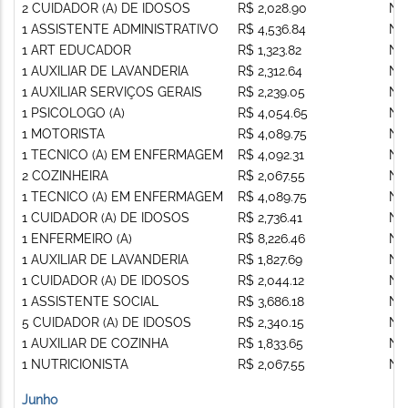
2 CUIDADOR (A) DE IDOSOS
R$ 2,028.90
Nã
1 ASSISTENTE ADMINISTRATIVO
R$ 4,536.84
Nã
1 ART EDUCADOR
R$ 1,323.82
Nã
1 AUXILIAR DE LAVANDERIA
R$ 2,312.64
Nã
1 AUXILIAR SERVIÇOS GERAIS
R$ 2,239.05
Nã
1 PSICOLOGO (A)
R$ 4,054.65
Nã
1 MOTORISTA
R$ 4,089.75
Nã
1 TECNICO (A) EM ENFERMAGEM
R$ 4,092.31
Nã
2 COZINHEIRA
R$ 2,067.55
Nã
1 TECNICO (A) EM ENFERMAGEM
R$ 4,089.75
Nã
1 CUIDADOR (A) DE IDOSOS
R$ 2,736.41
Nã
1 ENFERMEIRO (A)
R$ 8,226.46
Nã
1 AUXILIAR DE LAVANDERIA
R$ 1,827.69
Nã
1 CUIDADOR (A) DE IDOSOS
R$ 2,044.12
Nã
1 ASSISTENTE SOCIAL
R$ 3,686.18
Nã
5 CUIDADOR (A) DE IDOSOS
R$ 2,340.15
Nã
1 AUXILIAR DE COZINHA
R$ 1,833.65
Nã
1 NUTRICIONISTA
R$ 2,067.55
Nã
Junho