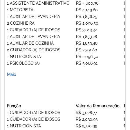
1 ASSISTENTE ADMINISTRATIVO
R$ 4,600.36
Nã
1 MOTORISTA
R$ 4,149.60
Nã
1 AUXILIAR DE LAVANDERIA
R$ 1,856.25
Nã
2 COZINHEIRA
R$ 2,096.50
Nã
1 CUIDADOR (A) DE IDOSOS
R$ 3,013.32
Nã
1 AUXILIAR DE LAVANDERIA
R$ 1,853.28
Nã
1 AUXILIAR DE COZINHA
R$ 1,859.48
Nã
2 CUIDADOR (A) DE IDOSOS
R$ 2,391.80
Nã
1 NUTRICIONISTA
R$ 2,096.50
Nã
1 PSICOLOGO (A)
R$ 3,066.91
Nã
Maio
Função
Valor da Remuneração
Re
1 CUIDADOR (A) DE IDOSOS
R$ 3,028.77
Nã
1 CUIDADOR (A) DE IDOSOS
R$ 2,030.93
Nã
1 NUTRICIONISTA
R$ 2,770.99
Nã