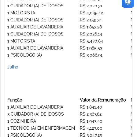
1 CUIDADOR (A) DE IDOSOS
R$ 2,020.31
Nã
1 MOTORISTA
R$ 4,045.42
Nã
1 CUIDADOR (A) DE IDOSOS
R$ 2,159.34
Nã
1 AUXILIAR DE LAVANDERIA
R$ 1,853.28
Nã
1 CUIDADOR (A) DE IDOSOS
R$ 2,026.14
Nã
1 MOTORISTA
R$ 5,470.84
Nã
1 AUXILIAR DE LAVANDERIA
R$ 1,985.53
Nã
1 PSICOLOGO (A)
R$ 3,066.91
Nã
Julho
Função
Valor da Remuneração
Re
1 AUXILIAR DE LAVANDERIA
R$ 1,841.40
Nã
3 CUIDADOR (A) DE IDOSOS
R$ 2,367.82
Nã
1 COZINHEIRA
R$ 1,943.40
Nã
1 TECNICO (A) EM ENFERMAGEM
R$ 4,123.00
Nã
1 PSICOLOGO (A)
R$ 3,047.25
Nã