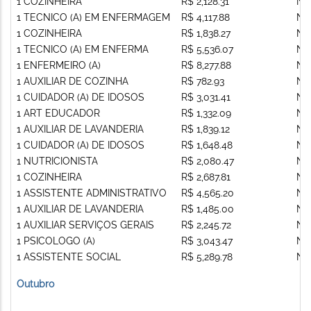
1 COZINHEIRA
R$ 2,128.31
Nã
1 TECNICO (A) EM ENFERMAGEM
R$ 4,117.88
Nã
1 COZINHEIRA
R$ 1,838.27
Nã
1 TECNICO (A) EM ENFERMA
R$ 5,536.07
Nã
1 ENFERMEIRO (A)
R$ 8,277.88
Nã
1 AUXILIAR DE COZINHA
R$ 782.93
Nã
1 CUIDADOR (A) DE IDOSOS
R$ 3,031.41
Nã
1 ART EDUCADOR
R$ 1,332.09
Nã
1 AUXILIAR DE LAVANDERIA
R$ 1,839.12
Nã
1 CUIDADOR (A) DE IDOSOS
R$ 1,648.48
Nã
1 NUTRICIONISTA
R$ 2,080.47
Nã
1 COZINHEIRA
R$ 2,687.81
Nã
1 ASSISTENTE ADMINISTRATIVO
R$ 4,565.20
Nã
1 AUXILIAR DE LAVANDERIA
R$ 1,485.00
Nã
1 AUXILIAR SERVIÇOS GERAIS
R$ 2,245.72
Nã
1 PSICOLOGO (A)
R$ 3,043.47
Nã
1 ASSISTENTE SOCIAL
R$ 5,289.78
Nã
Outubro