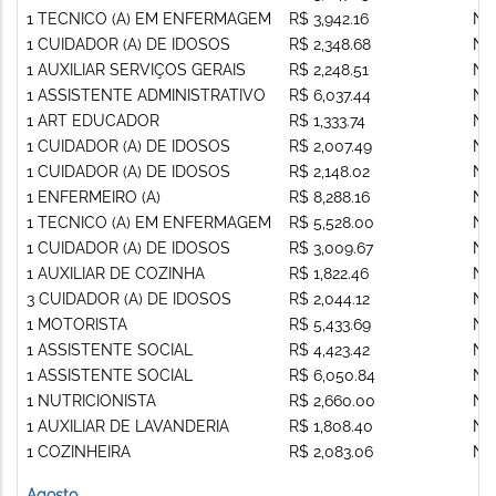
1 TECNICO (A) EM ENFERMAGEM
R$ 3,942.16
Nã
1 CUIDADOR (A) DE IDOSOS
R$ 2,348.68
Nã
1 AUXILIAR SERVIÇOS GERAIS
R$ 2,248.51
Nã
1 ASSISTENTE ADMINISTRATIVO
R$ 6,037.44
Nã
1 ART EDUCADOR
R$ 1,333.74
Nã
1 CUIDADOR (A) DE IDOSOS
R$ 2,007.49
Nã
1 CUIDADOR (A) DE IDOSOS
R$ 2,148.02
Nã
1 ENFERMEIRO (A)
R$ 8,288.16
Nã
1 TECNICO (A) EM ENFERMAGEM
R$ 5,528.00
Nã
1 CUIDADOR (A) DE IDOSOS
R$ 3,009.67
Nã
1 AUXILIAR DE COZINHA
R$ 1,822.46
Nã
3 CUIDADOR (A) DE IDOSOS
R$ 2,044.12
Nã
1 MOTORISTA
R$ 5,433.69
Nã
1 ASSISTENTE SOCIAL
R$ 4,423.42
Nã
1 ASSISTENTE SOCIAL
R$ 6,050.84
Nã
1 NUTRICIONISTA
R$ 2,660.00
Nã
1 AUXILIAR DE LAVANDERIA
R$ 1,808.40
Nã
1 COZINHEIRA
R$ 2,083.06
Nã
Agosto