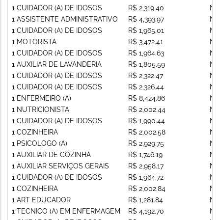
1 CUIDADOR (A) DE IDOSOS
R$ 2,319.40
Nã
1 ASSISTENTE ADMINISTRATIVO
R$ 4,393.97
Nã
1 CUIDADOR (A) DE IDOSOS
R$ 1,965.01
Nã
1 MOTORISTA
R$ 3,472.41
Nã
1 CUIDADOR (A) DE IDOSOS
R$ 1,964.63
Nã
1 AUXILIAR DE LAVANDERIA
R$ 1,805.59
Nã
1 CUIDADOR (A) DE IDOSOS
R$ 2,322.47
Nã
1 CUIDADOR (A) DE IDOSOS
R$ 2,326.44
Nã
1 ENFERMEIRO (A)
R$ 8,424.86
Nã
1 NUTRICIONISTA
R$ 2,002.44
Nã
1 CUIDADOR (A) DE IDOSOS
R$ 1,990.44
Nã
1 COZINHEIRA
R$ 2,002.58
Nã
1 PSICOLOGO (A)
R$ 2,929.75
Nã
1 AUXILIAR DE COZINHA
R$ 1,746.19
Nã
1 AUXILIAR SERVIÇOS GERAIS
R$ 2,958.17
Nã
1 CUIDADOR (A) DE IDOSOS
R$ 1,964.72
Nã
1 COZINHEIRA
R$ 2,002.84
Nã
1 ART EDUCADOR
R$ 1,281.84
Nã
1 TECNICO (A) EM ENFERMAGEM
R$ 4,192.70
Nã