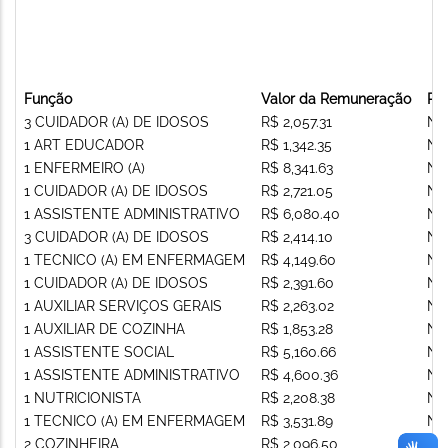
Função
Valor da Remuneração
Re
3 CUIDADOR (A) DE IDOSOS
R$ 2,057.31
Nã
1 ART EDUCADOR
R$ 1,342.35
Nã
1 ENFERMEIRO (A)
R$ 8,341.63
Nã
1 CUIDADOR (A) DE IDOSOS
R$ 2,721.05
Nã
1 ASSISTENTE ADMINISTRATIVO
R$ 6,080.40
Nã
3 CUIDADOR (A) DE IDOSOS
R$ 2,414.10
Nã
1 TECNICO (A) EM ENFERMAGEM
R$ 4,149.60
Nã
1 CUIDADOR (A) DE IDOSOS
R$ 2,391.60
Nã
1 AUXILIAR SERVIÇOS GERAIS
R$ 2,263.02
Nã
1 AUXILIAR DE COZINHA
R$ 1,853.28
Nã
1 ASSISTENTE SOCIAL
R$ 5,160.66
Nã
1 ASSISTENTE ADMINISTRATIVO
R$ 4,600.36
Nã
1 NUTRICIONISTA
R$ 2,208.38
Nã
1 TECNICO (A) EM ENFERMAGEM
R$ 3,531.89
Nã
2 COZINHEIRA
R$ 2,096.50
Nã