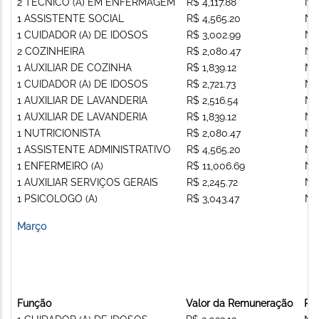
2 TECNICO (A) EM ENFERMAGEM
R$ 4,117.88
Nã
1 ASSISTENTE SOCIAL
R$ 4,565.20
Nã
1 CUIDADOR (A) DE IDOSOS
R$ 3,002.99
Nã
2 COZINHEIRA
R$ 2,080.47
Nã
1 AUXILIAR DE COZINHA
R$ 1,839.12
Nã
1 CUIDADOR (A) DE IDOSOS
R$ 2,721.73
Nã
1 AUXILIAR DE LAVANDERIA
R$ 2,516.54
Nã
1 AUXILIAR DE LAVANDERIA
R$ 1,839.12
Nã
1 NUTRICIONISTA
R$ 2,080.47
Nã
1 ASSISTENTE ADMINISTRATIVO
R$ 4,565.20
Nã
1 ENFERMEIRO (A)
R$ 11,006.69
Nã
1 AUXILIAR SERVIÇOS GERAIS
R$ 2,245.72
Nã
1 PSICOLOGO (A)
R$ 3,043.47
Nã
Março
Função
Valor da Remuneração
Re