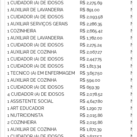
1 CUIDADOR (A) DE IDOSOS
R$ 2,275.69
Nã
1 AUXILIAR DE LAVANDERIA
R$ 891.00
Nã
1 CUIDADOR (A) DE IDOSOS
R$ 2,093.58
Nã
1 AUXILIAR SERVIÇOS GERAIS
R$ 2,286.35
Nã
1 COZINHEIRA
R$ 2,665.42
Nã
1 AUXILIAR DE LAVANDERIA
R$ 1,782.00
Nã
1 CUIDADOR (A) DE IDOSOS
R$ 2,275.24
Nã
1 AUXILIAR DE COZINHA
R$ 2,067.27
Nã
1 CUIDADOR (A) DE IDOSOS
R$ 2,447.75
Nã
1 CUIDADOR (A) DE IDOSOS
R$ 1,813.34
Nã
1 TECNICO (A) EM ENFERMAGEM
R$ 3,657.50
Nã
1 AUXILIAR DE COZINHA
R$ 594.00
Nã
1 CUIDADOR (A) DE IDOSOS
R$ 659.39
Nã
4 CUIDADOR (A) DE IDOSOS
R$ 2,078.52
Nã
1 ASSISTENTE SOCIAL
R$ 4,647.80
Nã
1 ART EDUCADOR
R$ 1,290.72
Nã
1 NUTRICIONISTA
R$ 2,015.86
Nã
2 COZINHEIRA
R$ 2,015.86
Nã
1 AUXILIAR DE COZINHA
R$ 1,872.39
Nã
1 CUIDADOR (A) DE IDOSOS
R$ 2,637.57
Nã