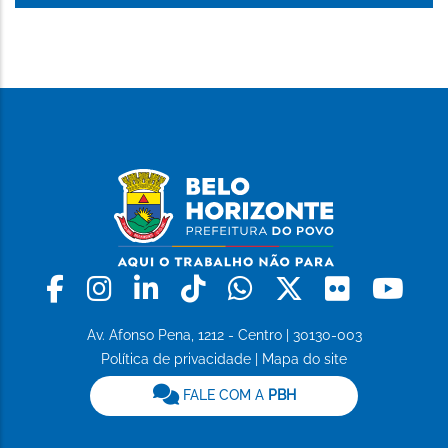
Facebook
Instagram
Linkedin
Tiktok
Whatsapp
X
Flickr
Yo
Av. Afonso Pena, 1212 - Centro | 30130-003
Política de privacidade
|
Mapa do site
FALE COM A
PBH