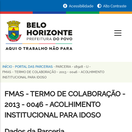
Pular
Portal
Acessibilidade
Alto Contraste
para
da
o
conteúdo
Prefeitura
O
principal
de
Belo
Horizonte
INÍCIO
-
PORTAL DAS PARCERIAS
-
PARCERIA
-
18928
-
IJ
-
Trilha
FMAS - TERMO DE COLABORAÇÃO - 2013 - 0046 - ACOLHIMENTO
INSTITUCIONAL PARA IDOSO
de
navegação
FMAS - TERMO DE COLABORAÇÃO -
2013 - 0046 - ACOLHIMENTO
INSTITUCIONAL PARA IDOSO
Dados da Parceria