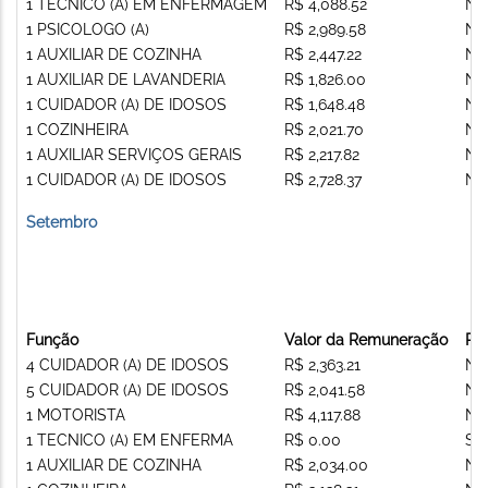
1 TECNICO (A) EM ENFERMAGEM
R$ 4,088.52
Nã
1 PSICOLOGO (A)
R$ 2,989.58
Nã
1 AUXILIAR DE COZINHA
R$ 2,447.22
Nã
1 AUXILIAR DE LAVANDERIA
R$ 1,826.00
Nã
1 CUIDADOR (A) DE IDOSOS
R$ 1,648.48
Nã
1 COZINHEIRA
R$ 2,021.70
Nã
1 AUXILIAR SERVIÇOS GERAIS
R$ 2,217.82
Nã
1 CUIDADOR (A) DE IDOSOS
R$ 2,728.37
Nã
Setembro
Função
Valor da Remuneração
Re
4 CUIDADOR (A) DE IDOSOS
R$ 2,363.21
Nã
5 CUIDADOR (A) DE IDOSOS
R$ 2,041.58
Nã
1 MOTORISTA
R$ 4,117.88
Nã
1 TECNICO (A) EM ENFERMA
R$ 0.00
Si
1 AUXILIAR DE COZINHA
R$ 2,034.00
Nã