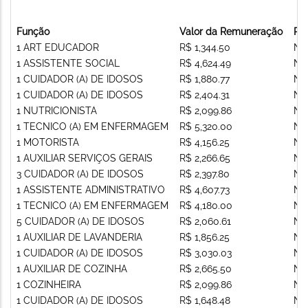
Função
Valor da Remuneração
Re
1 ART EDUCADOR
R$ 1,344.50
Nã
1 ASSISTENTE SOCIAL
R$ 4,624.49
Nã
1 CUIDADOR (A) DE IDOSOS
R$ 1,880.77
Nã
1 CUIDADOR (A) DE IDOSOS
R$ 2,404.31
Nã
1 NUTRICIONISTA
R$ 2,099.86
Nã
1 TECNICO (A) EM ENFERMAGEM
R$ 5,320.00
Nã
1 MOTORISTA
R$ 4,156.25
Nã
1 AUXILIAR SERVIÇOS GERAIS
R$ 2,266.65
Nã
3 CUIDADOR (A) DE IDOSOS
R$ 2,397.80
Nã
1 ASSISTENTE ADMINISTRATIVO
R$ 4,607.73
Nã
1 TECNICO (A) EM ENFERMAGEM
R$ 4,180.00
Nã
5 CUIDADOR (A) DE IDOSOS
R$ 2,060.61
Nã
1 AUXILIAR DE LAVANDERIA
R$ 1,856.25
Nã
1 CUIDADOR (A) DE IDOSOS
R$ 3,030.03
Nã
1 AUXILIAR DE COZINHA
R$ 2,665.50
Nã
1 COZINHEIRA
R$ 2,099.86
Nã
1 CUIDADOR (A) DE IDOSOS
R$ 1,648.48
Nã