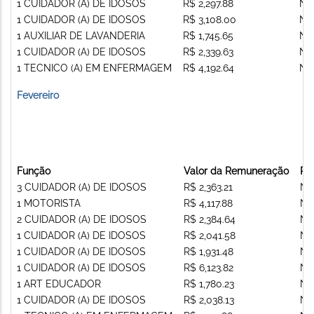
1 CUIDADOR (A) DE IDOSOS
R$ 2,297.88
Nã
1 CUIDADOR (A) DE IDOSOS
R$ 3,108.00
Nã
1 AUXILIAR DE LAVANDERIA
R$ 1,745.65
Nã
1 CUIDADOR (A) DE IDOSOS
R$ 2,339.63
Nã
1 TECNICO (A) EM ENFERMAGEM
R$ 4,192.64
Nã
Fevereiro
Função
Valor da Remuneração
Re
3 CUIDADOR (A) DE IDOSOS
R$ 2,363.21
Nã
1 MOTORISTA
R$ 4,117.88
Nã
2 CUIDADOR (A) DE IDOSOS
R$ 2,384.64
Nã
1 CUIDADOR (A) DE IDOSOS
R$ 2,041.58
Nã
1 CUIDADOR (A) DE IDOSOS
R$ 1,931.48
Nã
1 CUIDADOR (A) DE IDOSOS
R$ 6,123.82
Nã
1 ART EDUCADOR
R$ 1,780.23
Nã
1 CUIDADOR (A) DE IDOSOS
R$ 2,038.13
Nã