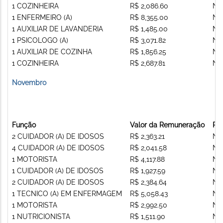
1 COZINHEIRA
R$ 2,086.60
Nã
1 ENFERMEIRO (A)
R$ 8,355.00
Nã
1 AUXILIAR DE LAVANDERIA
R$ 1,485.00
Nã
1 PSICOLOGO (A)
R$ 3,071.82
Nã
1 AUXILIAR DE COZINHA
R$ 1,856.25
Nã
1 COZINHEIRA
R$ 2,687.81
Nã
Novembro
Função
Valor da Remuneração
Re
2 CUIDADOR (A) DE IDOSOS
R$ 2,363.21
Nã
4 CUIDADOR (A) DE IDOSOS
R$ 2,041.58
Nã
1 MOTORISTA
R$ 4,117.88
Nã
1 CUIDADOR (A) DE IDOSOS
R$ 1,927.59
Nã
2 CUIDADOR (A) DE IDOSOS
R$ 2,384.64
Nã
1 TECNICO (A) EM ENFERMAGEM
R$ 5,058.43
Nã
1 MOTORISTA
R$ 2,992.50
Nã
1 NUTRICIONISTA
R$ 1,511.90
Nã