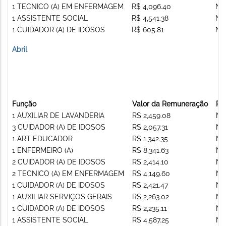
1 TECNICO (A) EM ENFERMAGEM
R$ 4,096.40
Nã
1 ASSISTENTE SOCIAL
R$ 4,541.38
Nã
1 CUIDADOR (A) DE IDOSOS
R$ 605.81
Nã
Abril
Função
Valor da Remuneração
Re
1 AUXILIAR DE LAVANDERIA
R$ 2,459.08
Nã
3 CUIDADOR (A) DE IDOSOS
R$ 2,057.31
Nã
1 ART EDUCADOR
R$ 1,342.35
Nã
1 ENFERMEIRO (A)
R$ 8,341.63
Nã
2 CUIDADOR (A) DE IDOSOS
R$ 2,414.10
Nã
2 TECNICO (A) EM ENFERMAGEM
R$ 4,149.60
Nã
1 CUIDADOR (A) DE IDOSOS
R$ 2,421.47
Nã
1 AUXILIAR SERVIÇOS GERAIS
R$ 2,263.02
Nã
1 CUIDADOR (A) DE IDOSOS
R$ 2,235.11
Nã
1 ASSISTENTE SOCIAL
R$ 4,587.25
Nã