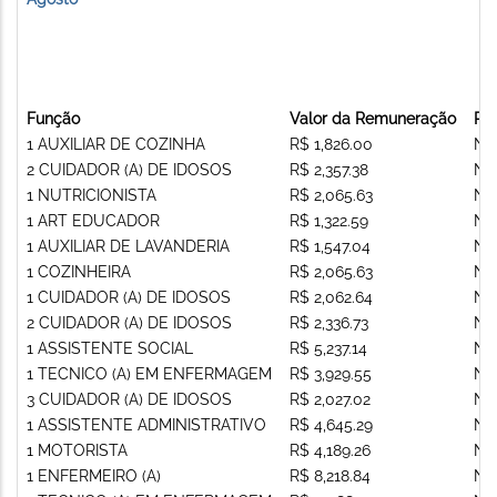
Função
Valor da Remuneração
Re
1 AUXILIAR DE COZINHA
R$ 1,826.00
Nã
2 CUIDADOR (A) DE IDOSOS
R$ 2,357.38
Nã
1 NUTRICIONISTA
R$ 2,065.63
Nã
1 ART EDUCADOR
R$ 1,322.59
Nã
1 AUXILIAR DE LAVANDERIA
R$ 1,547.04
Nã
1 COZINHEIRA
R$ 2,065.63
Nã
1 CUIDADOR (A) DE IDOSOS
R$ 2,062.64
Nã
2 CUIDADOR (A) DE IDOSOS
R$ 2,336.73
Nã
1 ASSISTENTE SOCIAL
R$ 5,237.14
Nã
1 TECNICO (A) EM ENFERMAGEM
R$ 3,929.55
Nã
3 CUIDADOR (A) DE IDOSOS
R$ 2,027.02
Nã
1 ASSISTENTE ADMINISTRATIVO
R$ 4,645.29
Nã
1 MOTORISTA
R$ 4,189.26
Nã
1 ENFERMEIRO (A)
R$ 8,218.84
Nã