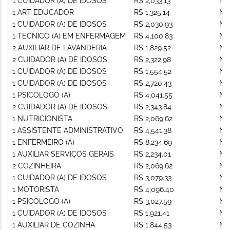
1 CUIDADOR (A) DE IDOSOS
R$ 2,033.13
Nã
1 ART EDUCADOR
R$ 1,325.14
Nã
1 CUIDADOR (A) DE IDOSOS
R$ 2,030.93
Nã
1 TECNICO (A) EM ENFERMAGEM
R$ 4,100.83
Nã
2 AUXILIAR DE LAVANDERIA
R$ 1,829.52
Nã
2 CUIDADOR (A) DE IDOSOS
R$ 2,322.98
Nã
1 CUIDADOR (A) DE IDOSOS
R$ 1,554.52
Nã
1 CUIDADOR (A) DE IDOSOS
R$ 2,720.43
Nã
1 PSICOLOGO (A)
R$ 4,041.55
Nã
2 CUIDADOR (A) DE IDOSOS
R$ 2,343.84
Nã
1 NUTRICIONISTA
R$ 2,069.62
Nã
1 ASSISTENTE ADMINISTRATIVO
R$ 4,541.38
Nã
1 ENFERMEIRO (A)
R$ 8,234.69
Nã
1 AUXILIAR SERVIÇOS GERAIS
R$ 2,234.01
Nã
2 COZINHEIRA
R$ 2,069.62
Nã
1 CUIDADOR (A) DE IDOSOS
R$ 3,079.33
Nã
1 MOTORISTA
R$ 4,096.40
Nã
1 PSICOLOGO (A)
R$ 3,027.59
Nã
1 CUIDADOR (A) DE IDOSOS
R$ 1,921.41
Nã
1 AUXILIAR DE COZINHA
R$ 1,844.53
Nã