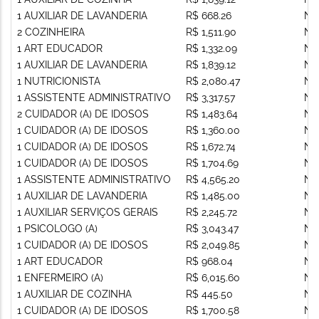
1 AUXILIAR DE LAVANDERIA
R$ 668.26
Nã
2 COZINHEIRA
R$ 1,511.90
Nã
1 ART EDUCADOR
R$ 1,332.09
Nã
1 AUXILIAR DE LAVANDERIA
R$ 1,839.12
Nã
1 NUTRICIONISTA
R$ 2,080.47
Nã
1 ASSISTENTE ADMINISTRATIVO
R$ 3,317.57
Nã
2 CUIDADOR (A) DE IDOSOS
R$ 1,483.64
Nã
1 CUIDADOR (A) DE IDOSOS
R$ 1,360.00
Nã
1 CUIDADOR (A) DE IDOSOS
R$ 1,672.74
Nã
1 CUIDADOR (A) DE IDOSOS
R$ 1,704.69
Nã
1 ASSISTENTE ADMINISTRATIVO
R$ 4,565.20
Nã
1 AUXILIAR DE LAVANDERIA
R$ 1,485.00
Nã
1 AUXILIAR SERVIÇOS GERAIS
R$ 2,245.72
Nã
1 PSICOLOGO (A)
R$ 3,043.47
Nã
1 CUIDADOR (A) DE IDOSOS
R$ 2,049.85
Nã
1 ART EDUCADOR
R$ 968.04
Nã
1 ENFERMEIRO (A)
R$ 6,015.60
Nã
1 AUXILIAR DE COZINHA
R$ 445.50
Nã
1 CUIDADOR (A) DE IDOSOS
R$ 1,700.58
Nã