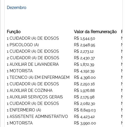
Dezembro
Função
Valor da Remuneração
Re
1 CUIDADOR (A) DE IDOSOS
R$ 1,544.50
Nã
1 PSICOLOGO (A)
R$ 2,948.95
Nã
1 CUIDADOR (A) DE IDOSOS
R$ 2,273.12
Nã
2 CUIDADOR (A) DE IDOSOS
R$ 2,430.37
Nã
1 AUXILIAR DE LAVANDERIA
R$ 1,872.39
Nã
1 MOTORISTA
R$ 4,192.39
Nã
1 TECNICO (A) EM ENFERMAGEM
R$ 4,396.00
Nã
1 CUIDADOR (A) DE IDOSOS
R$ 2,250.16
Nã
1 AUXILIAR DE COZINHA
R$ 1,976.88
Nã
1 AUXILIAR SERVIÇOS GERAIS
R$ 2,175.98
Nã
1 CUIDADOR (A) DE IDOSOS
R$ 2,082.30
Nã
1 ENFERMEIRO (A)
R$ 8,849.03
Nã
1 ASSISTENTE ADMINISTRATIVO
R$ 4,423.42
Nã
1 MOTORISTA
R$ 3,990.00
Nã