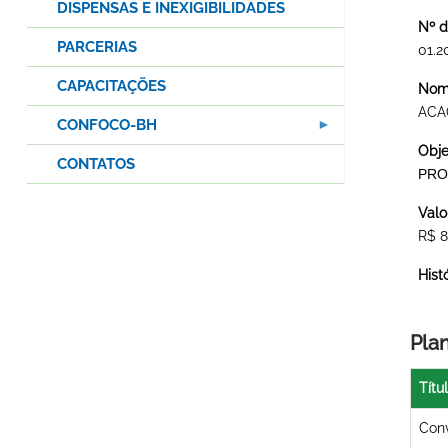
DISPENSAS E INEXIGIBILIDADES
Nº d
PARCERIAS
01.2
CAPACITAÇÕES
Nome
ACA
CONFOCO-BH
Obje
CONTATOS
PRO
Valo
R$ 8
Hist
Pla
Títu
Conv