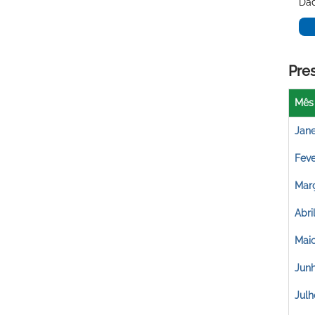
Dad
Pre
Mês
Jane
Feve
Mar
Abri
Mai
Jun
Julh