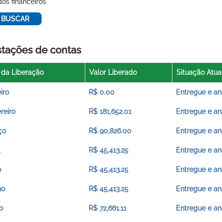
os financeiros
stações de contas
 da Liberação
Valor Liberado
Situação Atua
iro
R$ 0.00
Entregue e an
reiro
R$ 181,652.01
Entregue e an
ço
R$ 90,826.00
Entregue e an
l
R$ 45,413.25
Entregue e an
o
R$ 45,413.25
Entregue e an
ho
R$ 45,413.25
Entregue e an
o
R$ 72,661.11
Entregue e an