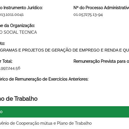
o Instrumento Jurídico:
Nº do Processo Administrativ
013.1011.0041
01.057275.13-94
 da Organização:
O SOCIAL TECNICA
to:
GRAMAS E PROJETOS DE GERAÇÃO DE EMPREGO E RENDA E QU
r Total:
Remuneração Prevista para o 
,997,244.56
órico de Remuneração de Exercícios Anteriores:
no de Trabalho
lo
ênio de Cooperação mútua e Plano de Trabalho