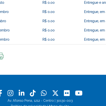
sto
R$ 0.00
Entregue e an
embro
R$ 0.00
Entregue, em 
ubro
R$ 0.00
Entregue, em 
embro
R$ 0.00
Entregue, em 
embro
R$ 0.00
Entregue, em 
IMPRIMIR
ESTA
PÁGINA
Facebook
Instagram
Linkedin
Tiktok
Whatsapp
X
Flickr
Youtu
Av. Afonso Pena, 1212 - Centro | 30130-003