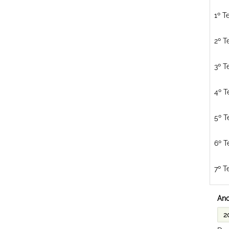
1º T
2º T
3º T
4º T
5º T
6º T
7º T
Ano