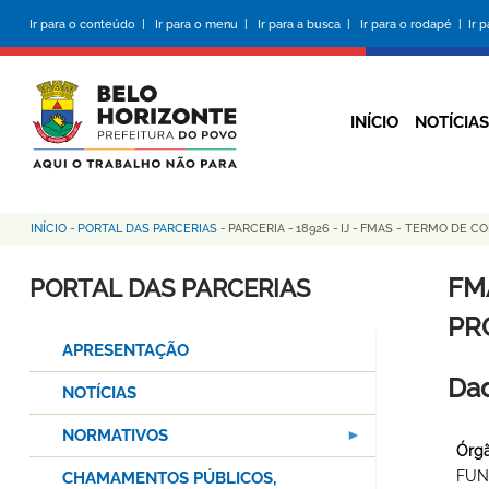
Pular
Ir para o conteúdo |
Ir para o menu |
Ir para a busca |
Ir para o rodapé |
Ir 
para
o
conteúdo
principal
INÍCIO
NOTÍCIAS
INÍCIO
-
PORTAL DAS PARCERIAS
-
PARCERIA
-
18926
-
IJ
-
FMAS - TERMO DE COL
Trilha
de
FM
PORTAL DAS PARCERIAS
navegação
PR
APRESENTAÇÃO
Dad
NOTÍCIAS
NORMATIVOS
Órgã
FUN
CHAMAMENTOS PÚBLICOS,