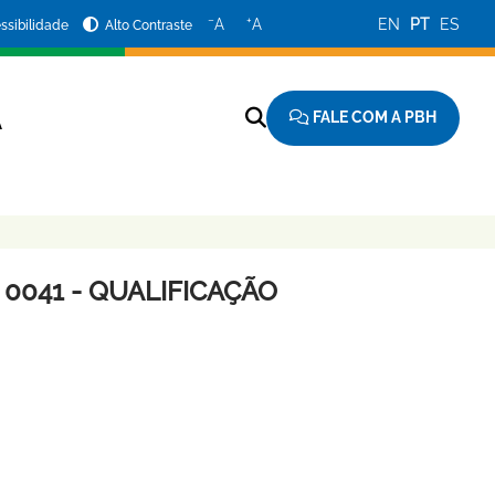
−
+
A
A
EN
PT
ES
ssibilidade
Alto Contraste
FALE COM A PBH
A
 0041 - QUALIFICAÇÃO