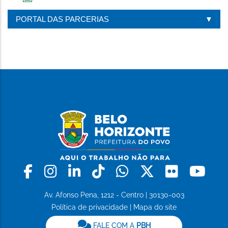
IMPRIMIR
ESTA
PORTAL DAS PARCERIAS
PÁGINA
Facebook
Instagram
Linkedin
Tiktok
Whatsapp
X
Flickr
Yo
Av. Afonso Pena, 1212 - Centro | 30130-003
Política de privacidade
|
Mapa do site
FALE COM A
PBH