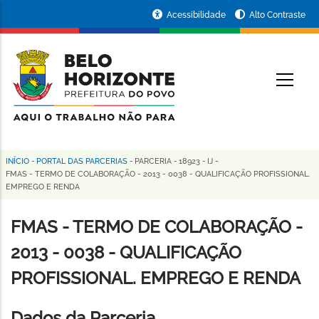
Pular
Portal
Acessibilidade
Alto Contraste
para
da
o
conteúdo
Prefeitura
O
principal
de
Belo
Horizonte
INÍCIO
-
PORTAL DAS PARCERIAS
-
PARCERIA
-
18923
-
IJ
-
Trilha
FMAS - TERMO DE COLABORAÇÃO - 2013 - 0038 - QUALIFICAÇÃO PROFISSIONAL.
EMPREGO E RENDA
de
navegação
FMAS - TERMO DE COLABORAÇÃO -
2013 - 0038 - QUALIFICAÇÃO
PROFISSIONAL. EMPREGO E RENDA
Dados da Parceria