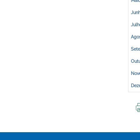
Mai
Jun
Julh
Ago
Set
Out
Nov
Dez