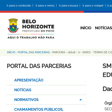
Pular
Ir para o conteúdo |
Ir para o menu |
Ir para a busca |
Ir para o rodapé |
Ir 
para
o
conteúdo
principal
INÍCIO
NOTÍCIAS
INÍCIO
-
PORTAL DAS PARCERIAS
-
PARCERIA
-
16618
-
IJ
-
SMED - TERMO DE CO
Trilha
de
SM
PORTAL DAS PARCERIAS
navegação
ED
APRESENTAÇÃO
Dad
NOTÍCIAS
NORMATIVOS
Órgã
SEC
CHAMAMENTOS PÚBLICOS,