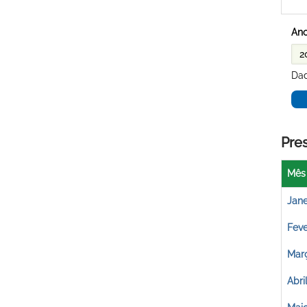
Ano
Dad
Pre
Mês
Jane
Feve
Mar
Abri