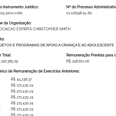
o Instrumento Jurídico:
Nº do Processo Administrativ
015.2200.0180
01.116198.15-80
 da Organização:
OCIACAO ESPIRITA CHRISTOPHER SMITH
to:
JETOS E PROGRAMAS DE APOIO A CRIANÇA E AO ADOLESCENTE
r Total:
Remuneração Prevista para o 
,746,385.29
R$ 248,811.06
órico de Remuneração de Exercícios Anteriores:
R$ 45,238.37
R$ 271,430.24
R$ 271,430.24
R$ 271,430.24
R$ 271,430.24
0
R$ 271,430.24
R$ 271,430.24