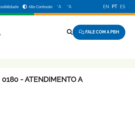
−
+
A
A
EN
PT
ES
ssibilidade
Alto Contraste
FALE COM A PBH
A
 0180 - ATENDIMENTO A