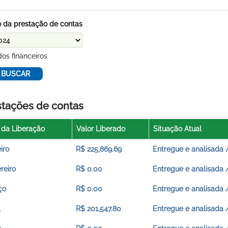
 da prestação de contas
os financeiros
stações de contas
 da Liberação
Valor Liberado
Situação Atual
iro
R$ 225,869.69
Entregue e analisada 
reiro
R$ 0.00
Entregue e analisada 
ço
R$ 0.00
Entregue e analisada 
l
R$ 201,547.80
Entregue e analisada 