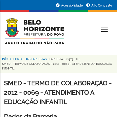
Pular
Portal
Acessibilidade
Alto Contraste
para
da
o
conteúdo
Prefeitura
O
principal
de
Belo
Horizonte
INÍCIO
-
PORTAL DAS PARCERIAS
-
PARCERIA
-
16373
-
IJ
-
Trilha
SMED - TERMO DE COLABORAÇÃO - 2012 - 0069 - ATENDIMENTO A EDUCAÇÃO
INFANTIL
de
navegação
SMED - TERMO DE COLABORAÇÃO -
2012 - 0069 - ATENDIMENTO A
EDUCAÇÃO INFANTIL
Dados da Parceria