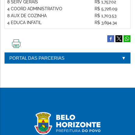
8 SERV GERAIS
R$ 1,757.02
4 COORD ADMINISTRATIVO
R$ 5,726.09
8 AUX DE COZINHA
R$ 1,703.53
4 EDUCA INFATIL
R$ 3,694.34
IMPRIMIR
ESTA
PORTAL DAS PARCERIAS
PÁGINA