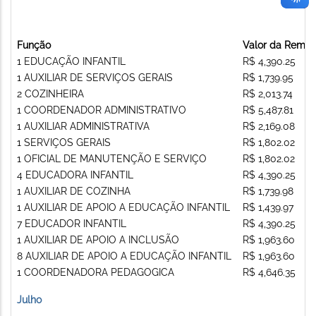
Função
Valor da Remu
1 EDUCAÇÃO INFANTIL
R$ 4,390.25
1 AUXILIAR DE SERVIÇOS GERAIS
R$ 1,739.95
2 COZINHEIRA
R$ 2,013.74
1 COORDENADOR ADMINISTRATIVO
R$ 5,487.81
1 AUXILIAR ADMINISTRATIVA
R$ 2,169.08
1 SERVIÇOS GERAIS
R$ 1,802.02
1 OFICIAL DE MANUTENÇÃO E SERVIÇO
R$ 1,802.02
4 EDUCADORA INFANTIL
R$ 4,390.25
1 AUXILIAR DE COZINHA
R$ 1,739.98
1 AUXILIAR DE APOIO A EDUCAÇÃO INFANTIL
R$ 1,439.97
7 EDUCADOR INFANTIL
R$ 4,390.25
1 AUXILIAR DE APOIO A INCLUSÃO
R$ 1,963.60
8 AUXILIAR DE APOIO A EDUCAÇÃO INFANTIL
R$ 1,963.60
1 COORDENADORA PEDAGOGICA
R$ 4,646.35
Julho