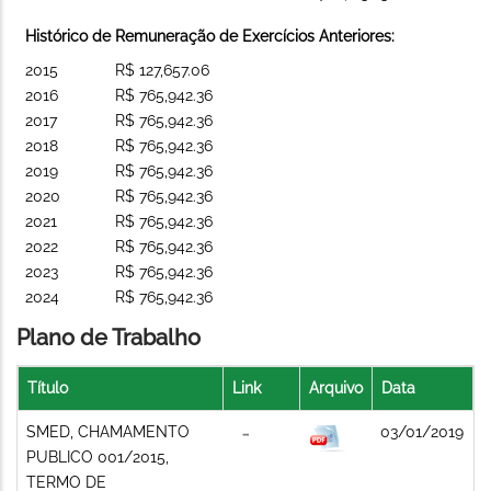
Histórico de Remuneração de Exercícios Anteriores:
2015
R$ 127,657.06
2016
R$ 765,942.36
2017
R$ 765,942.36
2018
R$ 765,942.36
2019
R$ 765,942.36
2020
R$ 765,942.36
2021
R$ 765,942.36
2022
R$ 765,942.36
2023
R$ 765,942.36
2024
R$ 765,942.36
Plano de Trabalho
Título
Link
Arquivo
Data
SMED, CHAMAMENTO
03/01/2019
PUBLICO 001/2015,
TERMO DE