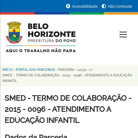
Pular
Portal
Acessibilidade
Alto Contraste
para
da
o
conteúdo
Prefeitura
O
principal
de
Belo
Horizonte
INÍCIO
-
PORTAL DAS PARCERIAS
-
PARCERIA
-
14730
-
IJ
-
Trilha
SMED - TERMO DE COLABORAÇÃO - 2015 - 0096 - ATENDIMENTO A EDUCAÇÃO
INFANTIL
de
navegação
SMED - TERMO DE COLABORAÇÃO -
2015 - 0096 - ATENDIMENTO A
EDUCAÇÃO INFANTIL
Dados da Parceria