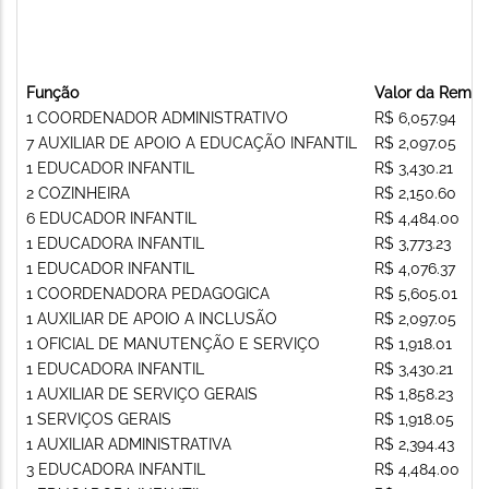
Função
Valor da Remun
1 COORDENADOR ADMINISTRATIVO
R$ 6,057.94
7 AUXILIAR DE APOIO A EDUCAÇÃO INFANTIL
R$ 2,097.05
1 EDUCADOR INFANTIL
R$ 3,430.21
2 COZINHEIRA
R$ 2,150.60
6 EDUCADOR INFANTIL
R$ 4,484.00
1 EDUCADORA INFANTIL
R$ 3,773.23
1 EDUCADOR INFANTIL
R$ 4,076.37
1 COORDENADORA PEDAGOGICA
R$ 5,605.01
1 AUXILIAR DE APOIO A INCLUSÃO
R$ 2,097.05
1 OFICIAL DE MANUTENÇÃO E SERVIÇO
R$ 1,918.01
1 EDUCADORA INFANTIL
R$ 3,430.21
1 AUXILIAR DE SERVIÇO GERAIS
R$ 1,858.23
1 SERVIÇOS GERAIS
R$ 1,918.05
1 AUXILIAR ADMINISTRATIVA
R$ 2,394.43
3 EDUCADORA INFANTIL
R$ 4,484.00