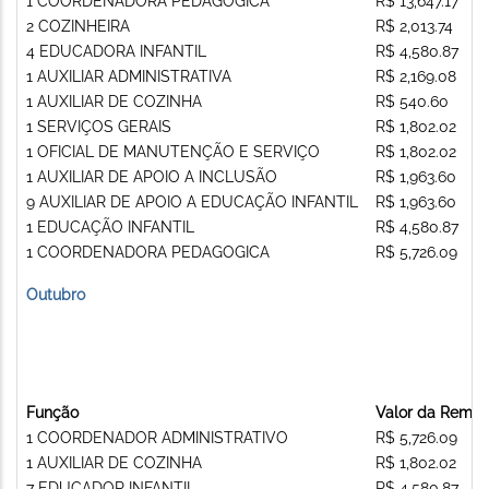
1 COORDENADORA PEDAGOGICA
R$ 13,647.17
2 COZINHEIRA
R$ 2,013.74
4 EDUCADORA INFANTIL
R$ 4,580.87
1 AUXILIAR ADMINISTRATIVA
R$ 2,169.08
1 AUXILIAR DE COZINHA
R$ 540.60
1 SERVIÇOS GERAIS
R$ 1,802.02
1 OFICIAL DE MANUTENÇÃO E SERVIÇO
R$ 1,802.02
1 AUXILIAR DE APOIO A INCLUSÃO
R$ 1,963.60
9 AUXILIAR DE APOIO A EDUCAÇÃO INFANTIL
R$ 1,963.60
1 EDUCAÇÃO INFANTIL
R$ 4,580.87
1 COORDENADORA PEDAGOGICA
R$ 5,726.09
Outubro
Função
Valor da Remu
1 COORDENADOR ADMINISTRATIVO
R$ 5,726.09
1 AUXILIAR DE COZINHA
R$ 1,802.02
7 EDUCADOR INFANTIL
R$ 4,580.87