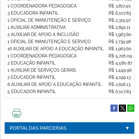
1 COORDENADORA PEDAGOGICA
R$ 3,817.40
3 EDUCADORA INFANTIL
R$ 6,107.83
1 OFICIAL DE MANUTENÇÃO E SERVIÇO
R$ 2,319.97
1 AUXILIAR ADMINISTRATIVA
R$ 2,892.11
2 AUXILIAR DE APOIO A INCLUSÃO
R$ 1,963.60
1 OFICIAL DE MANUTENÇÃO E SERVIÇO
R$ 1,739.98
16 AUXILIAR DE APOIO A EDUCAÇÃO INFANTIL
R$ 1,963.60
1 COORDENADORA PEDAGOGICA
R$ 5,726.09
2 EDUCAÇÃO INFANTIL
R$ 4,580.87
1 AUXILIAR DE SERVIÇOS GERAIS
R$ 1,449.96
2 EDUCADOR INFANTIL
R$ 4,199.13
6 AUXILIAR DE APOIO A EDUCAÇÃO INFANTIL
R$ 2,618.13
5 EDUCADOR INFANTIL
R$ 6,107.83
IMPRIMIR
ESTA
PORTAL DAS PARCERIAS
PÁGINA