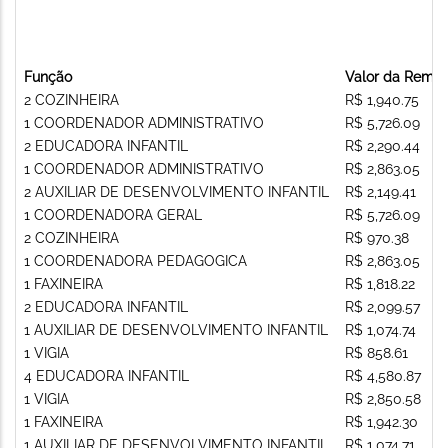
Função
Valor da Remu
2 COZINHEIRA
R$ 1,940.75
1 COORDENADOR ADMINISTRATIVO
R$ 5,726.09
2 EDUCADORA INFANTIL
R$ 2,290.44
1 COORDENADOR ADMINISTRATIVO
R$ 2,863.05
2 AUXILIAR DE DESENVOLVIMENTO INFANTIL
R$ 2,149.41
1 COORDENADORA GERAL
R$ 5,726.09
2 COZINHEIRA
R$ 970.38
1 COORDENADORA PEDAGOGICA
R$ 2,863.05
1 FAXINEIRA
R$ 1,818.22
2 EDUCADORA INFANTIL
R$ 2,099.57
1 AUXILIAR DE DESENVOLVIMENTO INFANTIL
R$ 1,074.74
1 VIGIA
R$ 858.61
4 EDUCADORA INFANTIL
R$ 4,580.87
1 VIGIA
R$ 2,850.58
1 FAXINEIRA
R$ 1,942.30
1 AUXILIAR DE DESENVOLVIMENTO INFANTIL
R$ 1,074.71