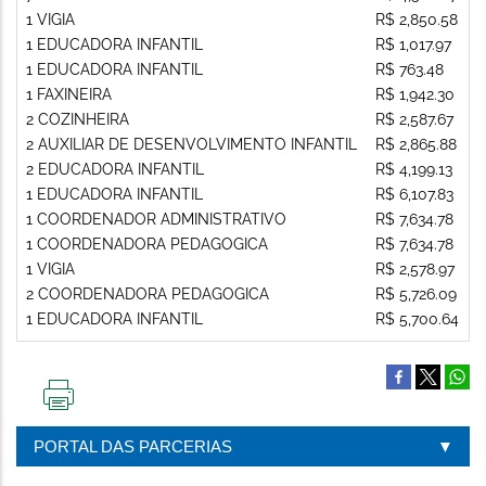
1 VIGIA
R$ 2,850.58
1 EDUCADORA INFANTIL
R$ 1,017.97
1 EDUCADORA INFANTIL
R$ 763.48
1 FAXINEIRA
R$ 1,942.30
2 COZINHEIRA
R$ 2,587.67
2 AUXILIAR DE DESENVOLVIMENTO INFANTIL
R$ 2,865.88
2 EDUCADORA INFANTIL
R$ 4,199.13
1 EDUCADORA INFANTIL
R$ 6,107.83
1 COORDENADOR ADMINISTRATIVO
R$ 7,634.78
1 COORDENADORA PEDAGOGICA
R$ 7,634.78
1 VIGIA
R$ 2,578.97
2 COORDENADORA PEDAGOGICA
R$ 5,726.09
1 EDUCADORA INFANTIL
R$ 5,700.64
IMPRIMIR
ESTA
PORTAL DAS PARCERIAS
PÁGINA