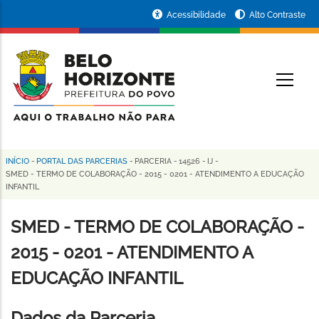
Pular
Portal
Acessibilidade
Alto Contraste
para
da
o
conteúdo
Prefeitura
O
principal
de
Belo
Horizonte
INÍCIO
-
PORTAL DAS PARCERIAS
-
PARCERIA
-
14526
-
IJ
-
Trilha
SMED - TERMO DE COLABORAÇÃO - 2015 - 0201 - ATENDIMENTO A EDUCAÇÃO
INFANTIL
de
navegação
SMED - TERMO DE COLABORAÇÃO -
2015 - 0201 - ATENDIMENTO A
EDUCAÇÃO INFANTIL
Dados da Parceria