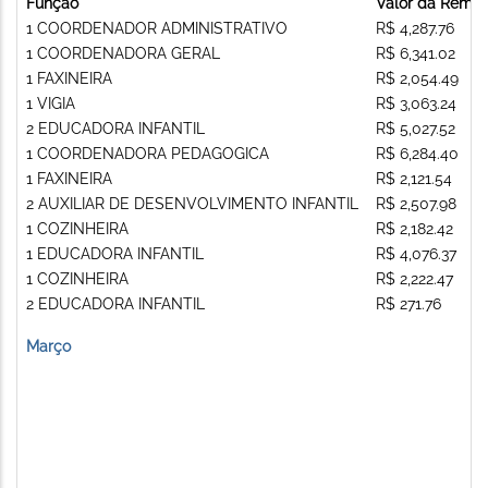
Função
Valor da Remu
1 COORDENADOR ADMINISTRATIVO
R$ 4,287.76
1 COORDENADORA GERAL
R$ 6,341.02
1 FAXINEIRA
R$ 2,054.49
1 VIGIA
R$ 3,063.24
2 EDUCADORA INFANTIL
R$ 5,027.52
1 COORDENADORA PEDAGOGICA
R$ 6,284.40
1 FAXINEIRA
R$ 2,121.54
2 AUXILIAR DE DESENVOLVIMENTO INFANTIL
R$ 2,507.98
1 COZINHEIRA
R$ 2,182.42
1 EDUCADORA INFANTIL
R$ 4,076.37
1 COZINHEIRA
R$ 2,222.47
2 EDUCADORA INFANTIL
R$ 271.76
Março