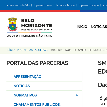
Pular
Ir para o conteúdo |
Ir para o menu |
Ir para a busca |
Ir para o rodapé |
Ir 
para
o
conteúdo
principal
INÍCIO
NOTÍCIAS
INÍCIO
-
PORTAL DAS PARCERIAS
-
PARCERIA
-
14471
-
IJ
-
SMED - TERMO DE COL
Trilha
de
SM
PORTAL DAS PARCERIAS
navegação
ED
APRESENTAÇÃO
Dad
NOTÍCIAS
NORMATIVOS
Órgã
SEC
CHAMAMENTOS PÚBLICOS,