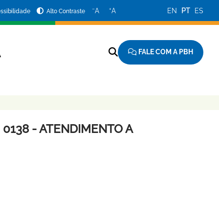
−
+
A
A
EN
PT
ES
ssibilidade
Alto Contraste
FALE COM A PBH
A
 0138 - ATENDIMENTO A