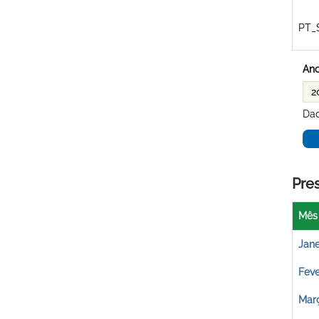
PT_
Ano
Dad
Pre
Mês
Jane
Feve
Mar