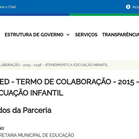
Portal
para o Chat
Ace
da
Prefeitura
ESTRUTURA DE GOVERNO
SERVIÇOS
TRANSPARÊNCI
Navegação
de
Principal
Belo
ABORAÇÃO - 2015 - 0138 - ATENDIMENTO A EDCUAÇÃO INFANTIL
Horizonte
ED - TERMO DE COLABORAÇÃO - 2015 -
CUAÇÃO INFANTIL
os da Parceria
o:
RETARIA MUNICIPAL DE EDUCAÇÃO