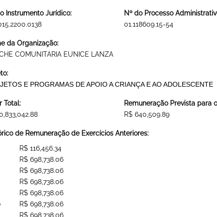
o Instrumento Jurídico:
Nº do Processo Administrativ
015.2200.0138
01.118609.15-54
 da Organização:
CHE COMUNITARIA EUNICE LANZA
to:
JETOS E PROGRAMAS DE APOIO A CRIANÇA E AO ADOLESCENTE
r Total:
Remuneração Prevista para o 
0,833,042.88
R$ 640,509.89
órico de Remuneração de Exercícios Anteriores:
R$ 116,456.34
R$ 698,738.06
R$ 698,738.06
R$ 698,738.06
R$ 698,738.06
0
R$ 698,738.06
R$ 698,738.06