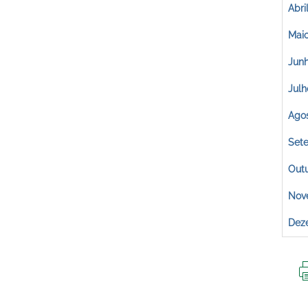
Abri
Mai
Jun
Julh
Ago
Set
Out
Nov
Dez