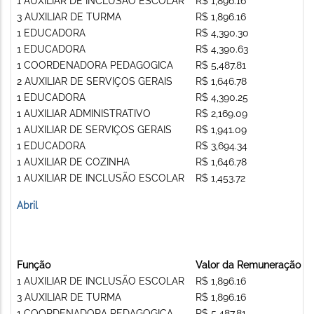
1 AUXILIAR DE INCLUSÃO ESCOLAR
R$ 1,896.16
3 AUXILIAR DE TURMA
R$ 1,896.16
1 EDUCADORA
R$ 4,390.30
1 EDUCADORA
R$ 4,390.63
1 COORDENADORA PEDAGOGICA
R$ 5,487.81
2 AUXILIAR DE SERVIÇOS GERAIS
R$ 1,646.78
1 EDUCADORA
R$ 4,390.25
1 AUXILIAR ADMINISTRATIVO
R$ 2,169.09
1 AUXILIAR DE SERVIÇOS GERAIS
R$ 1,941.09
1 EDUCADORA
R$ 3,694.34
1 AUXILIAR DE COZINHA
R$ 1,646.78
1 AUXILIAR DE INCLUSÃO ESCOLAR
R$ 1,453.72
Abril
Função
Valor da Remuneração
1 AUXILIAR DE INCLUSÃO ESCOLAR
R$ 1,896.16
3 AUXILIAR DE TURMA
R$ 1,896.16
1 COORDENADORA PEDAGOGICA
R$ 5,487.81