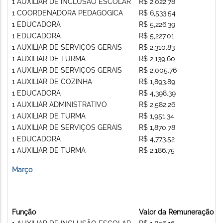
1 AUXILIAR DE INCLUSÃO ESCOLAR
R$ 2,022.78
1 COORDENADORA PEDAGOGICA
R$ 6,533.54
1 EDUCADORA
R$ 5,226.39
1 EDUCADORA
R$ 5,227.01
1 AUXILIAR DE SERVIÇOS GERAIS
R$ 2,310.83
1 AUXILIAR DE TURMA
R$ 2,139.60
1 AUXILIAR DE SERVIÇOS GERAIS
R$ 2,005.76
1 AUXILIAR DE COZINHA
R$ 1,893.89
1 EDUCADORA
R$ 4,398.39
1 AUXILIAR ADMINISTRATIVO
R$ 2,582.26
1 AUXILIAR DE TURMA
R$ 1,951.34
1 AUXILIAR DE SERVIÇOS GERAIS
R$ 1,870.78
1 EDUCADORA
R$ 4,773.52
1 AUXILIAR DE TURMA
R$ 2,186.75
Março
Função
Valor da Remuneração