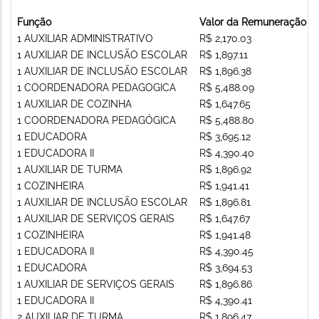
Função
Valor da Remuneração
1 AUXILIAR ADMINISTRATIVO
R$ 2,170.03
1 AUXILIAR DE INCLUSÃO ESCOLAR
R$ 1,897.11
1 AUXILIAR DE INCLUSÃO ESCOLAR
R$ 1,896.38
1 COORDENADORA PEDAGOGICA
R$ 5,488.09
1 AUXILIAR DE COZINHA
R$ 1,647.65
1 COORDENADORA PEDAGÓGICA
R$ 5,488.80
1 EDUCADORA
R$ 3,695.12
1 EDUCADORA II
R$ 4,390.40
1 AUXILIAR DE TURMA
R$ 1,896.92
1 COZINHEIRA
R$ 1,941.41
1 AUXILIAR DE INCLUSÃO ESCOLAR
R$ 1,896.81
1 AUXILIAR DE SERVIÇOS GERAIS
R$ 1,647.67
1 COZINHEIRA
R$ 1,941.48
1 EDUCADORA II
R$ 4,390.45
1 EDUCADORA
R$ 3,694.53
1 AUXILIAR DE SERVIÇOS GERAIS
R$ 1,896.86
1 EDUCADORA II
R$ 4,390.41
2 AUXILIAR DE TURMA
R$ 1,896.47