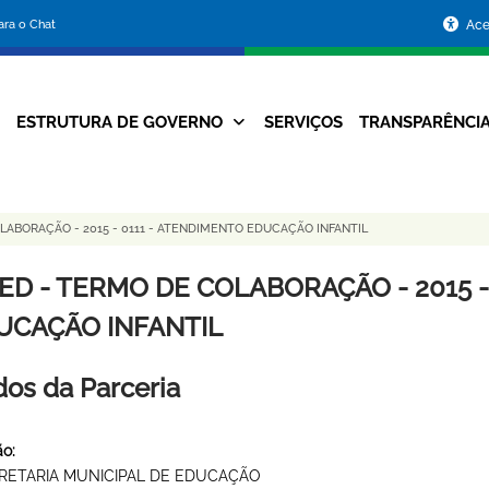
Portal
para o Chat
Ace
da
Prefeitura
ESTRUTURA DE GOVERNO
SERVIÇOS
TRANSPARÊNCI
Navegação
de
Principal
Belo
ABORAÇÃO - 2015 - 0111 - ATENDIMENTO EDUCAÇÃO INFANTIL
Horizonte
ED - TERMO DE COLABORAÇÃO - 2015 -
UCAÇÃO INFANTIL
os da Parceria
o:
RETARIA MUNICIPAL DE EDUCAÇÃO