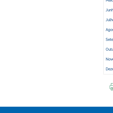
Mai
Jun
Julh
Ago
Set
Out
Nov
Dez