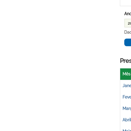
Ano
Dad
Pre
Mês
Jane
Feve
Mar
Abri