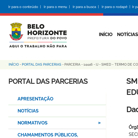
Pular
Ir para o conteúdo |
Ir para o menu |
Ir para a busca |
Ir para o rodapé |
Ir 
para
o
conteúdo
principal
INÍCIO
NOTÍCIAS
INÍCIO
-
PORTAL DAS PARCERIAS
-
PARCERIA
-
14446
-
IJ
-
SMED - TERMO DE COL
Trilha
de
SM
PORTAL DAS PARCERIAS
navegação
ED
APRESENTAÇÃO
Dad
NOTÍCIAS
NORMATIVOS
Órgã
SEC
CHAMAMENTOS PÚBLICOS,