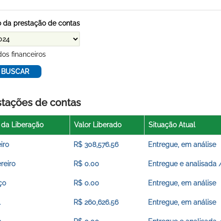
 da prestação de contas
os financeiros
stações de contas
 da Liberação
Valor Liberado
Situação Atual
iro
R$ 308,576.56
Entregue, em análise
reiro
R$ 0.00
Entregue e analisada 
ço
R$ 0.00
Entregue, em análise
l
R$ 260,626.56
Entregue, em análise