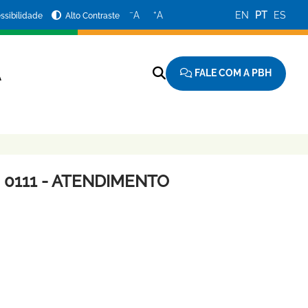
−
+
A
A
EN
PT
ES
ssibilidade
Alto Contraste
FALE COM A PBH
A
 0111 - ATENDIMENTO