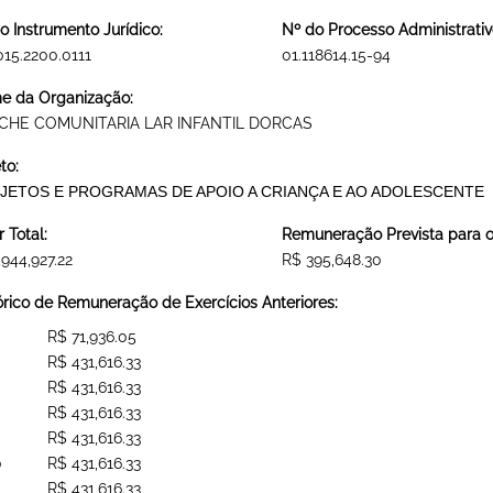
o Instrumento Jurídico:
Nº do Processo Administrativ
015.2200.0111
01.118614.15-94
 da Organização:
CHE COMUNITARIA LAR INFANTIL DORCAS
to:
JETOS E PROGRAMAS DE APOIO A CRIANÇA E AO ADOLESCENTE
r Total:
Remuneração Prevista para o 
,944,927.22
R$ 395,648.30
órico de Remuneração de Exercícios Anteriores:
R$ 71,936.05
R$ 431,616.33
R$ 431,616.33
R$ 431,616.33
R$ 431,616.33
0
R$ 431,616.33
R$ 431,616.33