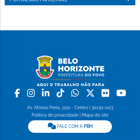
PÁGINA
Facebook
Instagram
Linkedin
Tiktok
Whatsapp
X
Flickr
Yo
Av. Afonso Pena, 1212 - Centro | 30130-003
Política de privacidade
|
Mapa do site
FALE COM A
PBH