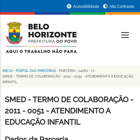
Pular
Portal
Acessibilidade
Alto Contraste
para
da
o
conteúdo
Prefeitura
O
principal
de
Belo
Horizonte
INÍCIO
-
PORTAL DAS PARCERIAS
-
PARCERIA
-
14260
-
IJ
-
Trilha
SMED - TERMO DE COLABORAÇÃO - 2011 - 0051 - ATENDIMENTO A EDUCAÇÃO
INFANTIL
de
navegação
SMED - TERMO DE COLABORAÇÃO -
2011 - 0051 - ATENDIMENTO A
EDUCAÇÃO INFANTIL
Dados da Parceria