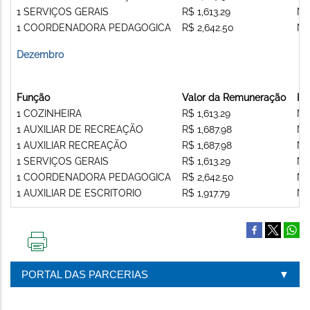
1 SERVIÇOS GERAIS
R$ 1,613.29
Nã
1 COORDENADORA PEDAGOGICA
R$ 2,642.50
Nã
Dezembro
Função
Valor da Remuneração
Re
1 COZINHEIRA
R$ 1,613.29
Nã
1 AUXILIAR DE RECREAÇÃO
R$ 1,687.98
Nã
1 AUXILIAR RECREAÇÃO
R$ 1,687.98
Nã
1 SERVIÇOS GERAIS
R$ 1,613.29
Nã
1 COORDENADORA PEDAGOGICA
R$ 2,642.50
Nã
1 AUXILIAR DE ESCRITORIO
R$ 1,917.79
Nã
IMPRIMIR
ESTA
PORTAL DAS PARCERIAS
PÁGINA