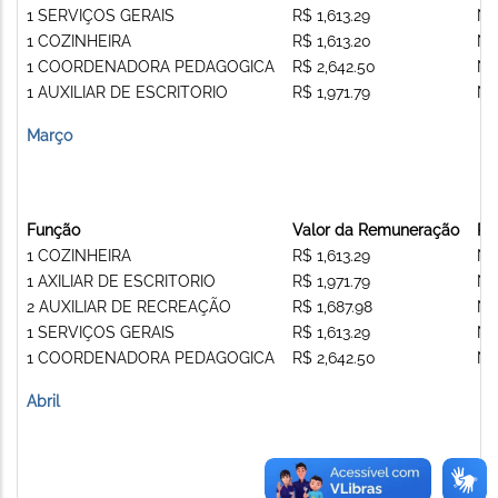
1 SERVIÇOS GERAIS
R$ 1,613.29
Nã
1 COZINHEIRA
R$ 1,613.20
Nã
1 COORDENADORA PEDAGOGICA
R$ 2,642.50
Nã
1 AUXILIAR DE ESCRITORIO
R$ 1,971.79
Nã
Março
Função
Valor da Remuneração
Re
1 COZINHEIRA
R$ 1,613.29
Nã
1 AXILIAR DE ESCRITORIO
R$ 1,971.79
Nã
2 AUXILIAR DE RECREAÇÃO
R$ 1,687.98
Nã
1 SERVIÇOS GERAIS
R$ 1,613.29
Nã
1 COORDENADORA PEDAGOGICA
R$ 2,642.50
Nã
Abril