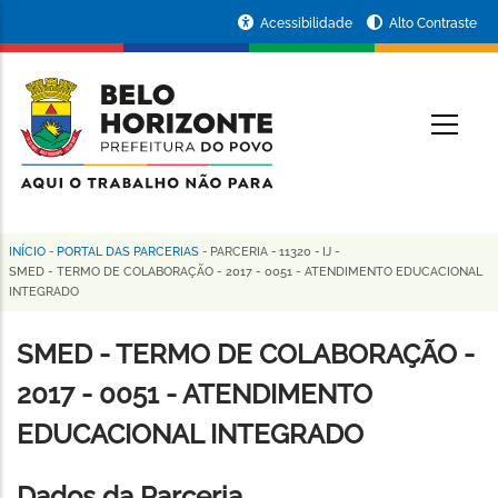
Pular
Portal
Acessibilidade
Alto Contraste
para
da
o
conteúdo
Prefeitura
O
principal
de
Belo
Horizonte
INÍCIO
-
PORTAL DAS PARCERIAS
-
PARCERIA
-
11320
-
IJ
-
Trilha
SMED - TERMO DE COLABORAÇÃO - 2017 - 0051 - ATENDIMENTO EDUCACIONAL
INTEGRADO
de
navegação
SMED - TERMO DE COLABORAÇÃO -
2017 - 0051 - ATENDIMENTO
EDUCACIONAL INTEGRADO
Dados da Parceria