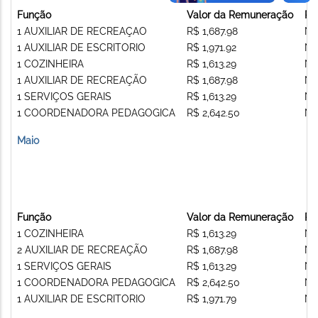
Função
Valor da Remuneração
Re
1 AUXILIAR DE RECREAÇAO
R$ 1,687.98
Nã
1 AUXILIAR DE ESCRITORIO
R$ 1,971.92
Nã
1 COZINHEIRA
R$ 1,613.29
Nã
1 AUXILIAR DE RECREAÇÃO
R$ 1,687.98
Nã
1 SERVIÇOS GERAIS
R$ 1,613.29
Nã
1 COORDENADORA PEDAGOGICA
R$ 2,642.50
Nã
Maio
Função
Valor da Remuneração
Re
1 COZINHEIRA
R$ 1,613.29
Nã
2 AUXILIAR DE RECREAÇÃO
R$ 1,687.98
Nã
1 SERVIÇOS GERAIS
R$ 1,613.29
Nã
1 COORDENADORA PEDAGOGICA
R$ 2,642.50
Nã
1 AUXILIAR DE ESCRITORIO
R$ 1,971.79
Nã