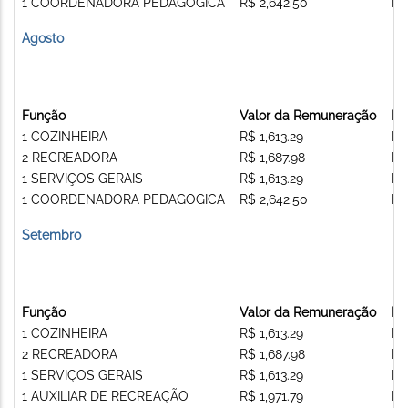
1 COORDENADORA PEDAGOGICA
R$ 2,642.50
Nã
Agosto
Função
Valor da Remuneração
Re
1 COZINHEIRA
R$ 1,613.29
Nã
2 RECREADORA
R$ 1,687.98
Nã
1 SERVIÇOS GERAIS
R$ 1,613.29
Nã
1 COORDENADORA PEDAGOGICA
R$ 2,642.50
Nã
Setembro
Função
Valor da Remuneração
Re
1 COZINHEIRA
R$ 1,613.29
Nã
2 RECREADORA
R$ 1,687.98
Nã
1 SERVIÇOS GERAIS
R$ 1,613.29
Nã
1 AUXILIAR DE RECREAÇÃO
R$ 1,971.79
Nã