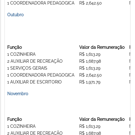
1 COORDENADORA PEDAGOGICA
R$ 2,642.50
Nã
Outubro
Função
Valor da Remuneração
Re
1 COZINHEIRA
R$ 1,613.29
Nã
2 AUXILIAR DE RECREAÇÃO
R$ 1,687.98
Nã
1 SERVIÇOS GERAIS
R$ 1,613.29
Nã
1 COORDENADORA PEDAGOGICA
R$ 2,642.50
Nã
1 AUXILIAR DE ESCRITORIO
R$ 1,971.79
Nã
Novembro
Função
Valor da Remuneração
Re
1 COZINHEIRA
R$ 1,613.29
Nã
2 AUXILIAR DE RECREAÇÃO
R$ 1,687.98
Nã