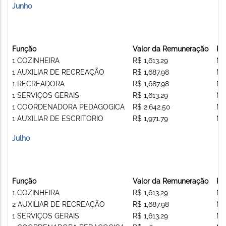
Junho
Função
Valor da Remuneração
Re
1 COZINHEIRA
R$ 1,613.29
Nã
1 AUXILIAR DE RECREAÇÃO
R$ 1,687.98
Nã
1 RECREADORA
R$ 1,687.98
Nã
1 SERVIÇOS GERAIS
R$ 1,613.29
Nã
1 COORDENADORA PEDAGOGICA
R$ 2,642.50
Nã
1 AUXILIAR DE ESCRITORIO
R$ 1,971.79
Nã
Julho
Função
Valor da Remuneração
Re
1 COZINHEIRA
R$ 1,613.29
Nã
2 AUXILIAR DE RECREAÇÃO
R$ 1,687.98
Nã
1 SERVIÇOS GERAIS
R$ 1,613.29
Nã