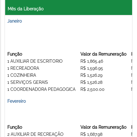
Mês da Liberação
Janeiro
Função
Valor da Remuneração
Re
1 AUXILIAR DE ESCRITORIO
R$ 1,865.46
Nã
1 RECREADORA
R$ 1,596.95
Nã
1 COZINHEIRA
R$ 1,526.29
Nã
1 SERVIÇOS GERAIS
R$ 1,526.28
Nã
1 COORDENADORA PEDAGOGICA
R$ 2,500.00
Nã
Fevereiro
Função
Valor da Remuneração
Re
2 AUXILIAR DE RECREAÇÃO
R$ 1,687.98
Nã