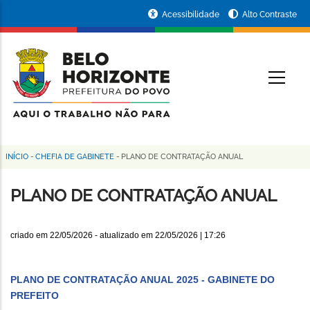
Pular
Portal
Acessibilidade
Alto Contraste
para
da
o
conteúdo
Prefeitura
O
principal
de
Belo
Horizonte
INÍCIO
-
CHEFIA DE GABINETE
-
PLANO DE CONTRATAÇÃO ANUAL
Trilha
de
PLANO DE CONTRATAÇÃO ANUAL
navegação
criado em
22/05/2026
- atualizado em
22/05/2026 | 17:26
PLANO DE CONTRATAÇÃO ANUAL 2025 - GABINETE DO
PREFEITO