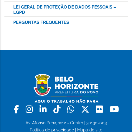
LEI GERAL DE PROTEÇÃO DE DADOS PESSOAIS –
LGPD
PERGUNTAS FREQUENTES
Facebook
Instagram
Linkedin
Tiktok
Whatsapp
X
Flickr
Yo
Av. Afonso Pena, 1212 - Centro | 30130-003
Política de privacidade
|
Mapa do site