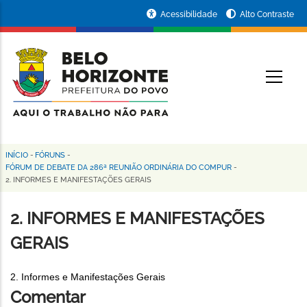
Pular
Portal
Acessibilidade
Alto Contraste
para
da
o
conteúdo
Prefeitura
O
principal
de
Belo
Horizonte
INÍCIO
-
FÓRUNS
-
Trilha
FÓRUM DE DEBATE DA 286ª REUNIÃO ORDINÁRIA DO COMPUR
-
2. INFORMES E MANIFESTAÇÕES GERAIS
de
navegação
2. INFORMES E MANIFESTAÇÕES
GERAIS
2. Informes e Manifestações Gerais
Comentar