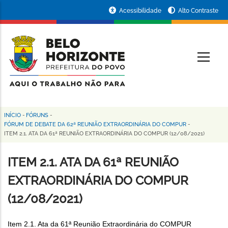
Pular
Portal
Acessibilidade
Alto Contraste
para
da
o
conteúdo
Prefeitura
O
principal
de
Belo
Horizonte
INÍCIO
-
FÓRUNS
-
Trilha
FÓRUM DE DEBATE DA 62ª REUNIÃO EXTRAORDINÁRIA DO COMPUR
-
ITEM 2.1. ATA DA 61ª REUNIÃO EXTRAORDINÁRIA DO COMPUR (12/08/2021)
de
navegação
ITEM 2.1. ATA DA 61ª REUNIÃO
EXTRAORDINÁRIA DO COMPUR
(12/08/2021)
Item 2.1. Ata da 61ª Reunião Extraordinária do COMPUR