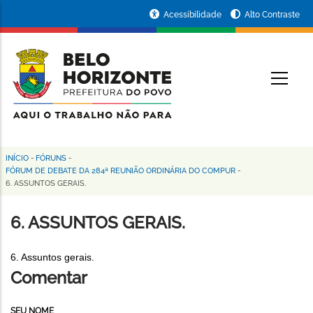
Pular
Portal
Acessibilidade
Alto Contraste
para
da
o
conteúdo
Prefeitura
O
principal
de
Belo
Horizonte
INÍCIO
-
FÓRUNS
-
Trilha
FÓRUM DE DEBATE DA 284ª REUNIÃO ORDINÁRIA DO COMPUR
-
6. ASSUNTOS GERAIS.
de
navegação
6. ASSUNTOS GERAIS.
6. Assuntos gerais.
Comentar
SEU NOME