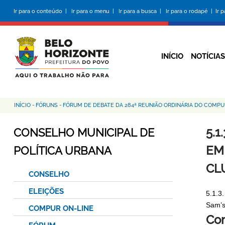
Pular
Ir para o conteúdo |
Ir para o menu |
Ir para a busca |
Ir para o rodapé |
Ir 
para
o
conteúdo
principal
INÍCIO
NOTÍCIAS
INÍCIO
-
FÓRUNS
-
FÓRUM DE DEBATE DA 284ª REUNIÃO ORDINÁRIA DO COMPU
Trilha
de
5.1
CONSELHO MUNICIPAL DE
navegação
EM
POLÍTICA URBANA
CL
CONSELHO
ELEIÇÕES
5.1.3
Sam’s
COMPUR ON-LINE
Co