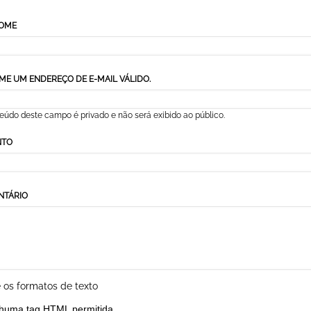
NOME
ME UM ENDEREÇO DE E-MAIL VÁLIDO.
eúdo deste campo é privado e não será exibido ao público.
NTO
NTÁRIO
 os formatos de texto
huma tag HTML permitida.