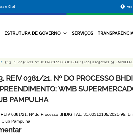
Portal
para o Chat
Ace
da
Prefeitura
ESTRUTURA DE GOVERNO
SERVIÇOS
TRANSPARÊNCI
Navegação
de
Principal
Belo
R
-
5.1.3. REIV 0381/21. Nº DO PROCESSO BHDIGITAL: 31.00312105/2021-95. EMP
Horizonte
.3. REIV 0381/21. Nº DO PROCESSO BHDI
PREENDIMENTO: WMB SUPERMERCADOS 
UB PAMPULHA
. REIV 0381/21. Nº do Processo BHDIGITAL: 31.00312105/2021-95. E
 Club Pampulha
mentar