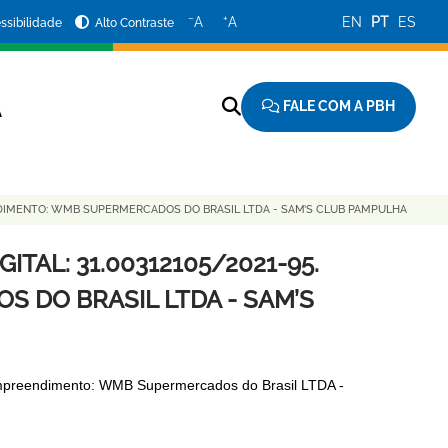
−
+
A
A
EN
PT
ES
ssibilidade
Alto Contraste
FALE COM A PBH
A
REENDIMENTO: WMB SUPERMERCADOS DO BRASIL LTDA - SAM’S CLUB PAMPULHA
GITAL: 31.00312105/2021-95.
DO BRASIL LTDA - SAM’S
mpreendimento: WMB Supermercados do Brasil LTDA -