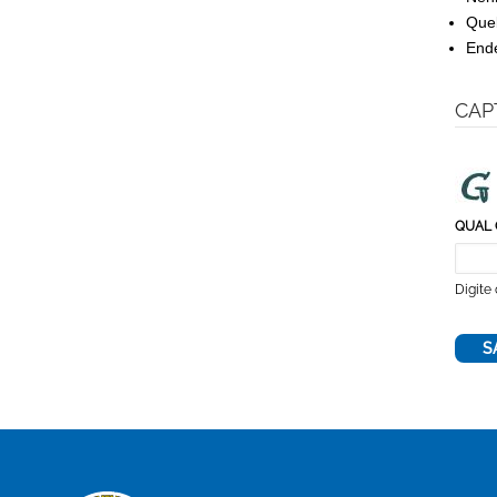
Queb
Ende
CAP
QUAL 
Digite