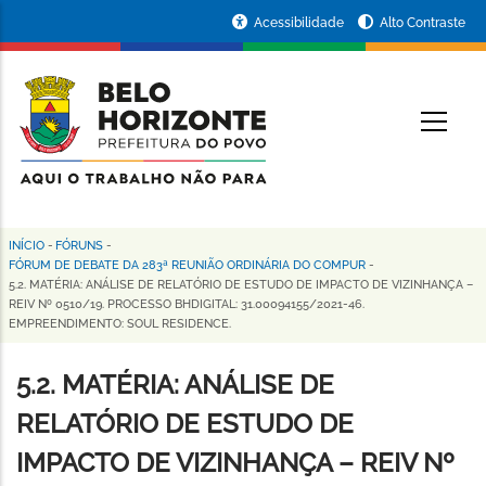
Pular
Portal
Acessibilidade
Alto Contraste
para
da
o
conteúdo
Prefeitura
O
principal
de
Belo
Horizonte
INÍCIO
-
FÓRUNS
-
Trilha
FÓRUM DE DEBATE DA 283ª REUNIÃO ORDINÁRIA DO COMPUR
-
5.2. MATÉRIA: ANÁLISE DE RELATÓRIO DE ESTUDO DE IMPACTO DE VIZINHANÇA –
de
REIV Nº 0510/19. PROCESSO BHDIGITAL: 31.00094155/2021-46.
EMPREENDIMENTO: SOUL RESIDENCE.
navegação
5.2. MATÉRIA: ANÁLISE DE
RELATÓRIO DE ESTUDO DE
IMPACTO DE VIZINHANÇA – REIV Nº