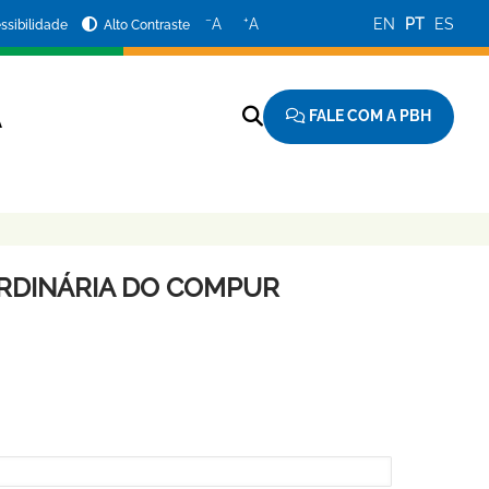
−
+
A
A
EN
PT
ES
ssibilidade
Alto Contraste
FALE COM A PBH
A
ORDINÁRIA DO COMPUR