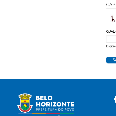
CAP
QUAL 
Digite