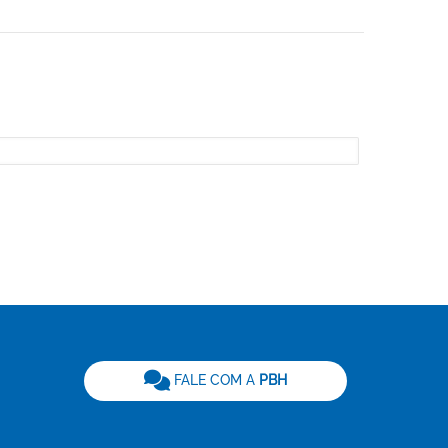
be
FALE COM A
PBH