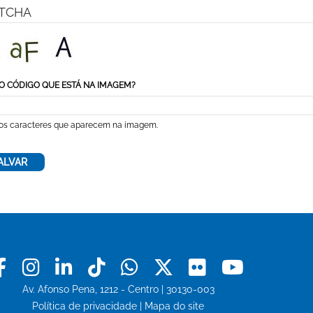
TCHA
O CÓDIGO QUE ESTÁ NA IMAGEM?
 os caracteres que aparecem na imagem.
Facebook
Instagram
Linkedin
Tiktok
Whatsapp
X
Flickr
Youtu
Av. Afonso Pena, 1212 - Centro | 30130-003
Política de privacidade
|
Mapa do site