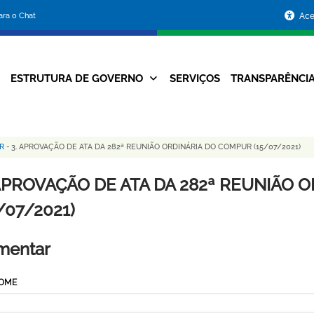
Portal
para o Chat
Ace
da
Prefeitura
ESTRUTURA DE GOVERNO
SERVIÇOS
TRANSPARÊNCI
Navegação
de
Principal
Belo
R
-
3. APROVAÇÃO DE ATA DA 282ª REUNIÃO ORDINÁRIA DO COMPUR (15/07/2021)
Horizonte
 APROVAÇÃO DE ATA DA 282ª REUNIÃO 
/07/2021)
mentar
NOME