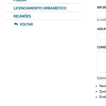
FÓRUM
INFOR
LICENCIAMENTO URBANÍSTICO
REUNIÕES
O cont
VOLTAR
ASSU
COME
Sobre
Nen
Queb
Ende