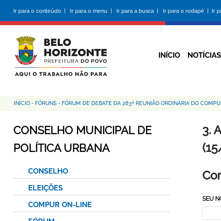
Pular
Ir para o conteúdo |
Ir para o menu |
Ir para a busca |
Ir para o rodapé |
Ir 
para
o
conteúdo
principal
INÍCIO
NOTÍCIAS
INÍCIO
-
FÓRUNS
-
FÓRUM DE DEBATE DA 283ª REUNIÃO ORDINÁRIA DO COMPU
Trilha
de
3.
CONSELHO MUNICIPAL DE
navegação
(15
POLÍTICA URBANA
CONSELHO
Co
ELEIÇÕES
SEU 
COMPUR ON-LINE