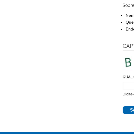
Sobre
Nen
Queb
Ende
CAP
QUAL 
Digite