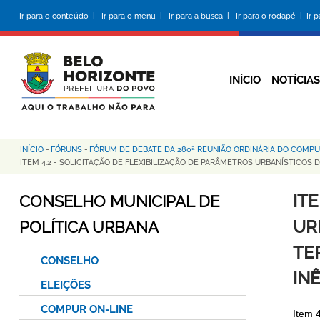
Pular
Ir para o conteúdo |
Ir para o menu |
Ir para a busca |
Ir para o rodapé |
Ir 
para
o
conteúdo
principal
INÍCIO
NOTÍCIAS
INÍCIO
-
FÓRUNS
-
FÓRUM DE DEBATE DA 280ª REUNIÃO ORDINÁRIA DO COMP
Trilha
ITEM 4.2 - SOLICITAÇÃO DE FLEXIBILIZAÇÃO DE PARÂMETROS URBANÍSTICOS 
de
IT
CONSELHO MUNICIPAL DE
navegação
UR
POLÍTICA URBANA
TE
CONSELHO
INÊ
ELEIÇÕES
COMPUR ON-LINE
Item 