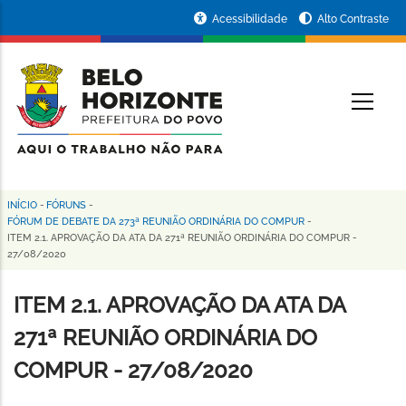
Pular
Portal
Acessibilidade
Alto Contraste
para
da
o
conteúdo
Prefeitura
O
principal
de
Belo
Horizonte
INÍCIO
-
FÓRUNS
-
Trilha
FÓRUM DE DEBATE DA 273ª REUNIÃO ORDINÁRIA DO COMPUR
-
ITEM 2.1. APROVAÇÃO DA ATA DA 271ª REUNIÃO ORDINÁRIA DO COMPUR -
de
27/08/2020
navegação
ITEM 2.1. APROVAÇÃO DA ATA DA
271ª REUNIÃO ORDINÁRIA DO
COMPUR - 27/08/2020